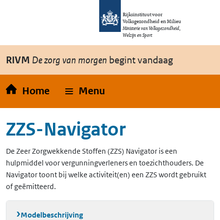
Overslaan en naar de inhoud gaan
Direct naar de hoofdnavigatie
Rijksinstituut voor
Volksgezondheid en Milieu
Ministerie van Volksgezondheid,
Welzijn en Sport
RIVM
De zorg van morgen
begint vandaag
Home
Menu
ZZS-Navigator
De Zeer Zorgwekkende Stoffen (ZZS) Navigator is een
hulpmiddel voor vergunningverleners en toezichthouders. De
Navigator toont bij welke activiteit(en) een ZZS wordt gebruikt
of geëmitteerd.
Modelbeschrijving