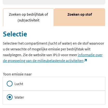
Zoeken op bedrijfstak of
Zoeken op stof
(sub)activiteit
Selectie
Selecteer het compartiment (lucht of water) en de stof waarvoor
u de verwachte of mogelijke emissie per bedrijfstak wilt
raadplegen. Zie de website van IPLO voor meer
informatie over
(opent in ee
de groepering van de milieubelastende activiteiten
Toon emissie naar
Lucht
Water