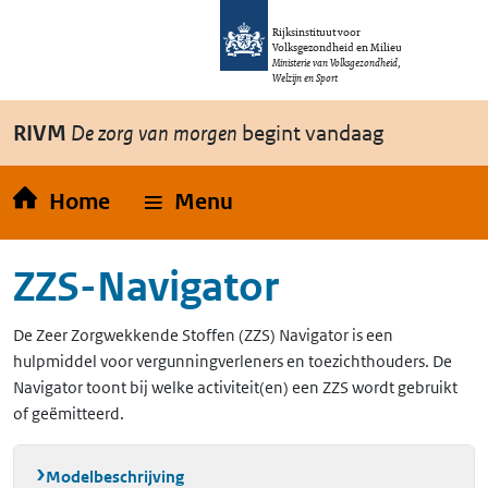
Overslaan en naar de inhoud gaan
Direct naar de hoofdnavigatie
Rijksinstituut voor
Volksgezondheid en Milieu
Ministerie van Volksgezondheid,
Welzijn en Sport
RIVM
De zorg van morgen
begint vandaag
Home
Menu
ZZS-Navigator
De Zeer Zorgwekkende Stoffen (ZZS) Navigator is een
hulpmiddel voor vergunningverleners en toezichthouders. De
Navigator toont bij welke activiteit(en) een ZZS wordt gebruikt
of geëmitteerd.
Modelbeschrijving