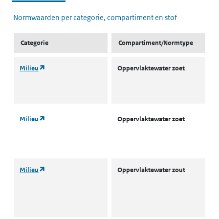
Normwaarden per categorie, compartiment en stof
Categorie
Compartiment/Normtype
(opent in een nieuw tabblad)
Milieu
Oppervlaktewater zoet
L
w
(
(opent in een nieuw tabblad)
Milieu
Oppervlaktewater zoet
L
w
(
(opent in een nieuw tabblad)
Milieu
Oppervlaktewater zout
A
o
w
(