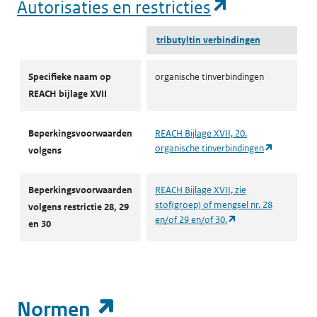
(opent in e
Autorisaties en restricties
tributyltin verbindingen
Autorisaties en restricties
Specifieke naam op
organische tinverbindingen
REACH bijlage XVII
Beperkingsvoorwaarden
REACH Bijlage XVII, 20.
(opent in 
organische tinverbindingen
volgens
Beperkingsvoorwaarden
REACH Bijlage XVII, zie
stof(groep) of mengsel nr. 28
volgens restrictie 28, 29
(opent in een nieuw
en/of 29 en/of 30.
en 30
(opent in een nieuw t
Normen