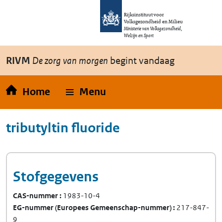
Overslaan en naar de inhoud gaan
Direct naar de hoofdnavigatie
Rijksinstituut voor
Volksgezondheid en Milieu
Ministerie van Volksgezondheid,
Welzijn en Sport
RIVM
De zorg van morgen
begint vandaag
Home
Menu
tributyltin fluoride
Stofgegevens
CAS-nummer
1983-10-4
EG-nummer
(Europees Gemeenschap-nummer)
217-847-
9