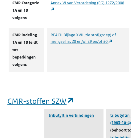
CMR Categorie
Annex VI van Verordening (EG) 1272/2008
(opent in een nieuw tabblad)
1A en 1B
volgens
CMR indeling
REACH Bijlage XVII, zie stof(groep) of
(opent in een 
mengsel nr. 28 en/of 29 en/of 30.
1A en 1B leidt
tot
beperkingen
volgens
(opent in een nieu
CMR-stoffen SZW
tributyltin verbindingen
tributyltin flu
(1983-10-4)
(behoort tot
tributyltin ve