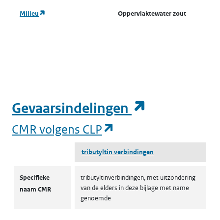
(opent in een nieuw tabblad)
Milieu
Oppervlaktewater zout
A
o
w
(
(opent in e
Gevaarsindelingen
(opent in een nieuw
CMR volgens CLP
tributyltin verbindingen
CMR volgens CLP
Specifieke
tributyltinverbindingen, met uitzondering
van de elders in deze bijlage met name
naam CMR
genoemde