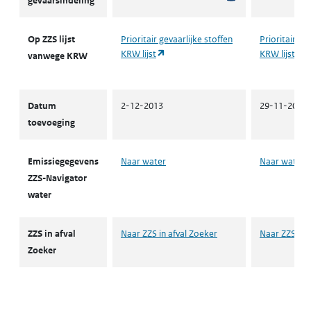
gevaarsindeling
Op ZZS lijst
Prioritair gevaarlijke stoffen
Prioritair ge
(opent in een nieuw tabblad)
(
KRW lijst
KRW lijst
vanwege KRW
Datum
2-12-2013
29-11-2024
toevoeging
Emissiegegevens
Naar water
Naar water
ZZS-Navigator
water
ZZS in afval
Naar ZZS in afval Zoeker
Naar ZZS in 
Zoeker