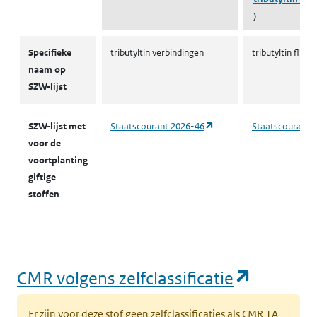
)
CMR-stoffen SZW
Specifieke
tributyltin verbindingen
tributyltin fluor
naam op
SZW-lijst
(opent in een nieuw tabbl
SZW-lijst met
Staatscourant 2026-46
Staatscourant 
voor de
voortplanting
giftige
stoffen
(opent i
CMR volgens zelfclassificatie
Er zijn voor deze stof geen zelfclassificaties als CMR 1A