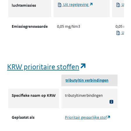
(opent in een nieuw ta
Uit regelgeving
Uit r
luchtemissies
Emissiegrenswaarde
0,05 mg/Nm3
0,05 mg
Uit r
(opent in een
KRW prioritaire stoffen
tributyltin verbindingen
KRW prioritaire stoffen
Specifieke naam op KRW
tributyltinverbindingen
(opent in ee
Geplaatst als
Prioritair gevaarlijke stof