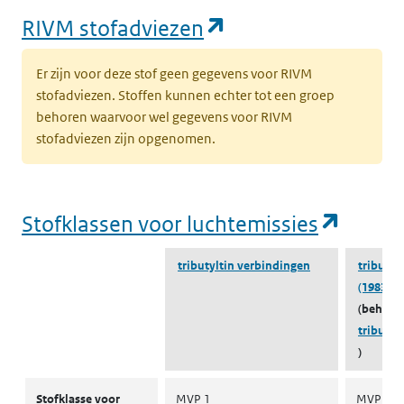
(opent in een nie
RIVM stofadviezen
Er zijn voor deze stof geen gegevens voor RIVM
stofadviezen. Stoffen kunnen echter tot een groep
behoren waarvoor wel gegevens voor RIVM
stofadviezen zijn opgenomen.
(opent
Stofklassen voor luchtemissies
tributyltin verbindingen
tributyl
(1983-10
(behoort
tributyl
)
Stofklassen voor luchtemissies
Stofklasse voor
MVP 1
MVP 1