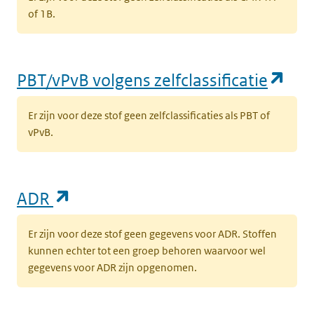
of 1B.
(op
PBT/vPvB volgens zelfclassificatie
Er zijn voor deze stof geen zelfclassificaties als PBT of
vPvB.
(opent in een nieuw tabblad)
ADR
Er zijn voor deze stof geen gegevens voor ADR. Stoffen
kunnen echter tot een groep behoren waarvoor wel
gegevens voor ADR zijn opgenomen.