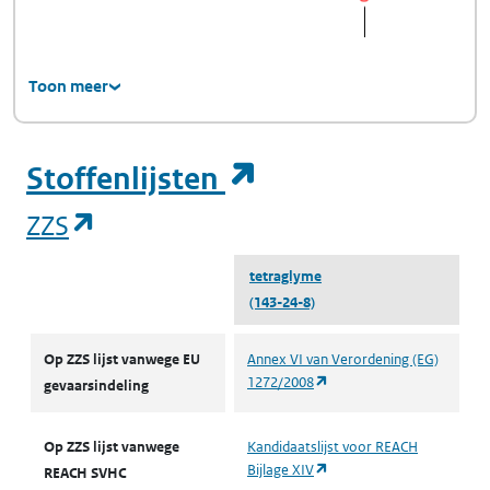
Toon meer
(opent in een ni
Stoffenlijsten
(opent in een nieuw tabblad)
ZZS
tetraglyme
(143-24-8)
ZZS
Op ZZS lijst vanwege EU
Annex VI van Verordening (EG)
(opent in een nieuw tabbl
1272/2008
gevaarsindeling
Op ZZS lijst vanwege
Kandidaatslijst voor REACH
(opent in een nieuw tabbl
Bijlage XIV
REACH SVHC