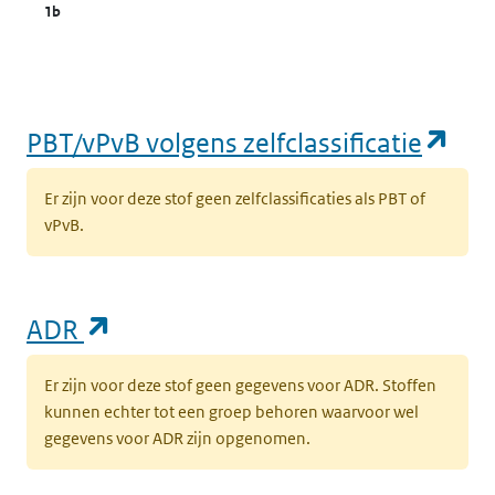
1b
(op
PBT/vPvB volgens zelfclassificatie
Er zijn voor deze stof geen zelfclassificaties als PBT of
vPvB.
(opent in een nieuw tabblad)
ADR
Er zijn voor deze stof geen gegevens voor ADR. Stoffen
kunnen echter tot een groep behoren waarvoor wel
gegevens voor ADR zijn opgenomen.