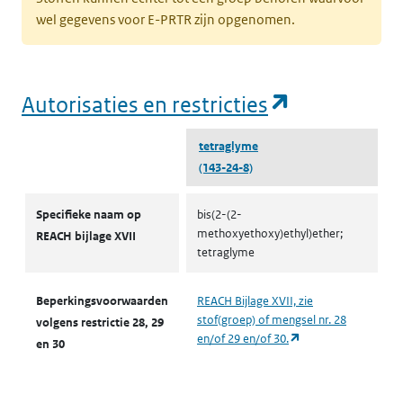
wel gegevens voor E-PRTR zijn opgenomen.
(opent in e
Autorisaties en restricties
tetraglyme
(143-24-8)
Autorisaties en restricties
Specifieke naam op
bis(2-(2-
methoxyethoxy)ethyl)ether;
REACH bijlage XVII
tetraglyme
Beperkingsvoorwaarden
REACH Bijlage XVII, zie
stof(groep) of mengsel nr. 28
volgens restrictie 28, 29
(opent in een nieuw
en/of 29 en/of 30.
en 30