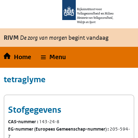
Overslaan en naar de inhoud gaan
Direct naar de hoofdnavigatie
Rijksinstituut voor
Volksgezondheid en Milieu
Ministerie van Volksgezondheid,
Welzijn en Sport
RIVM
De zorg van morgen
begint vandaag
Home
Menu
tetraglyme
Stofgegevens
CAS-nummer
143-24-8
EG-nummer
(Europees Gemeenschap-nummer)
205-594-
7