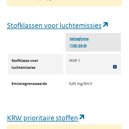
(opent
Stofklassen voor luchtemissies
tetraglyme
(143-24-8)
Stofklassen voor luchtemissies
Stofklasse voor
MVP 1
luchtemissies
Emissiegrenswaarde
0,05 mg/Nm3
(opent in een
KRW prioritaire stoffen