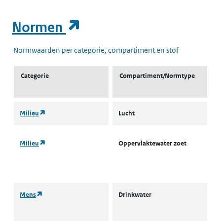
(opent in een nieuw t
Normen
Normwaarden per categorie, compartiment en stof
Categorie
Compartiment/Normtype
(opent in een nieuw tabblad)
Milieu
Lucht
L
(opent in een nieuw tabblad)
Milieu
Oppervlaktewater zoet
L
I
(
(opent in een nieuw tabblad)
Mens
Drinkwater
D
I
S