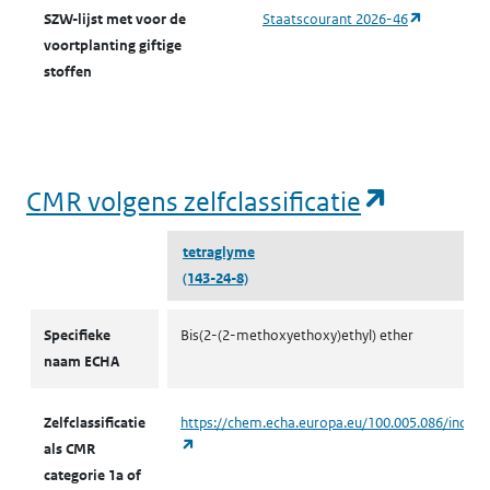
(opent in 
SZW-lijst met voor de
Staatscourant 2026-46
voortplanting giftige
stoffen
(opent i
CMR volgens zelfclassificatie
tetraglyme
(143-24-8)
CMR volgens zelfclassificatie
Specifieke
Bis(2-(2-methoxyethoxy)ethyl) ether
naam ECHA
Zelfclassificatie
https://chem.echa.europa.eu/100.005.086/indust
(opent in een nieuw tabblad)
als CMR
categorie 1a of