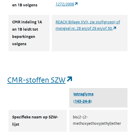
(opent in een nieuw tabblad)
1272/2008
en 1B volgens
CMR indeling 1A
REACH Bijlage XVII, zie stof(groep) of
(opent in e
mengsel nr. 28 en/of 29 en/of 30.
en 1B leidt tot
beperkingen
volgens
(opent in een nieu
CMR-stoffen SZW
tetraglyme
(143-24-8)
CMR-stoffen SZW
Specifieke naam op SZW-
bis(2-(2-
methoxyethoxy)ethyl)ether
lijst