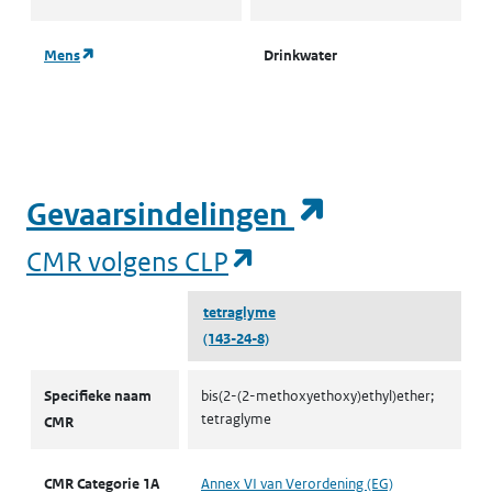
(opent in een nieuw tabblad)
Mens
Drinkwater
I
d
(opent in e
Gevaarsindelingen
(opent in een nieuw
CMR volgens CLP
tetraglyme
(143-24-8)
CMR volgens CLP
Specifieke naam
bis(2-(2-methoxyethoxy)ethyl)ether;
tetraglyme
CMR
CMR Categorie 1A
Annex VI van Verordening (EG)