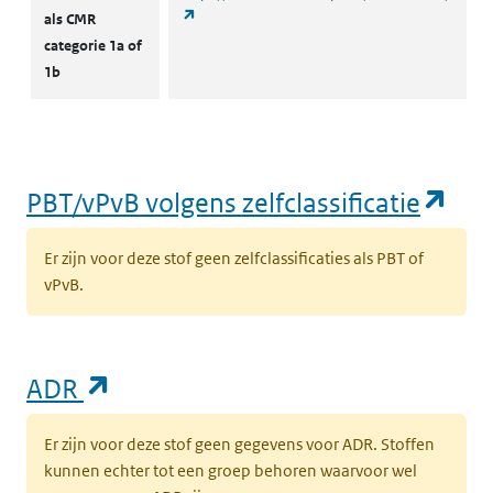
(opent in een nieuw tabblad)
als CMR
categorie 1a of
1b
(op
PBT/vPvB volgens zelfclassificatie
Er zijn voor deze stof geen zelfclassificaties als PBT of
vPvB.
(opent in een nieuw tabblad)
ADR
Er zijn voor deze stof geen gegevens voor ADR. Stoffen
kunnen echter tot een groep behoren waarvoor wel