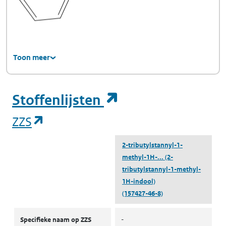
Toon meer
(opent in een ni
Stoffenlijsten
(opent in een nieuw tabblad)
ZZS
2-tributylstannyl-1-
methyl-1H-...
(2-
tributylstannyl-1-methyl-
1H-indool)
(157427-46-8)
ZZS
Specifieke naam op ZZS
-