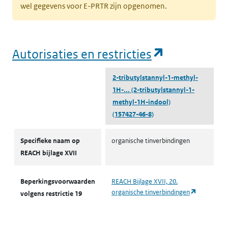
wel gegevens voor E-PRTR zijn opgenomen.
(opent in e
Autorisaties en restricties
2-tributylstannyl-1-methyl-
1H-...
(2-tributylstannyl-1-
methyl-1H-indool)
(157427-46-8)
Autorisaties en restricties
Specifieke naam op
organische tinverbindingen
REACH bijlage XVII
Beperkingsvoorwaarden
REACH Bijlage XVII, 20.
(opent in 
organische tinverbindingen
volgens restrictie 19