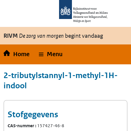
Overslaan en naar de inhoud gaan
Direct naar de hoofdnavigatie
Rijksinstituut voor
Volksgezondheid en Milieu
Ministerie van Volksgezondheid,
Welzijn en Sport
RIVM
De zorg van morgen
begint vandaag
Home
Menu
2-tributylstannyl-1-methyl-1H-
indool
Stofgegevens
CAS-nummer
157427-46-8