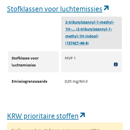
(opent
Stofklassen voor luchtemissies
2-tributylstannyl-1-methyl-
1H-...
(2-tributylstannyl-1-
methyl-1H-indool)
(157427-46-8)
Stofklassen voor luchtemissies
Stofklasse voor
MVP 1
luchtemissies
Emissiegrenswaarde
0,05 mg/Nm3
(opent in een
KRW prioritaire stoffen