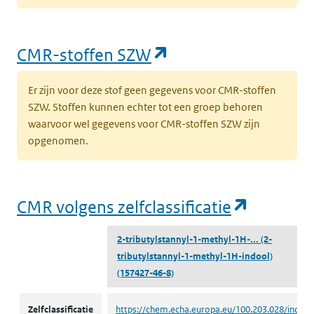
(opent in een nieu
CMR-stoffen SZW
Er zijn voor deze stof geen gegevens voor CMR-stoffen
SZW. Stoffen kunnen echter tot een groep behoren
waarvoor wel gegevens voor CMR-stoffen SZW zijn
opgenomen.
(opent i
CMR volgens zelfclassificatie
2-tributylstannyl-1-methyl-1H-...
(2-
tributylstannyl-1-methyl-1H-indool)
(157427-46-8)
CMR volgens zelfclassificatie
Zelfclassificatie
https://chem.echa.europa.eu/100.203.028/indust