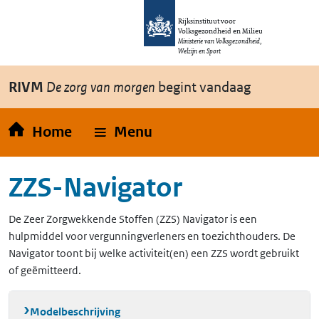
Overslaan en naar de inhoud gaan
Direct naar de hoofdnavigatie
Rijksinstituut voor
Volksgezondheid en Milieu
Ministerie van Volksgezondheid,
Welzijn en Sport
RIVM
De zorg van morgen
begint vandaag
Home
Menu
ZZS-Navigator
De Zeer Zorgwekkende Stoffen (ZZS) Navigator is een
hulpmiddel voor vergunningverleners en toezichthouders. De
Navigator toont bij welke activiteit(en) een ZZS wordt gebruikt
of geëmitteerd.
Modelbeschrijving