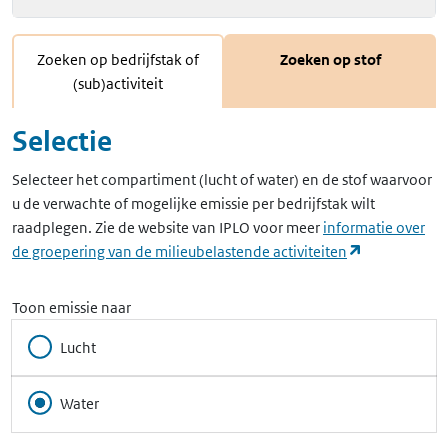
Zoeken op bedrijfstak of
Zoeken op stof
(sub)activiteit
Selectie
Selecteer het compartiment (lucht of water) en de stof waarvoor
u de verwachte of mogelijke emissie per bedrijfstak wilt
raadplegen. Zie de website van IPLO voor meer
informatie over
(opent in ee
de groepering van de milieubelastende activiteiten
Toon emissie naar
Lucht
Water