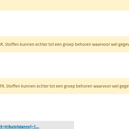
tabblad)
PAR. Stoffen kunnen echter tot een groep behoren waarvoor wel geg
 tabblad)
PRTR. Stoffen kunnen echter tot een groep behoren waarvoor wel ge
pent in een nieuw tabblad)
(2-chloor-5-(tributylstannyl)-1,3-thiazool)
5-(tributylstannyl)-1...