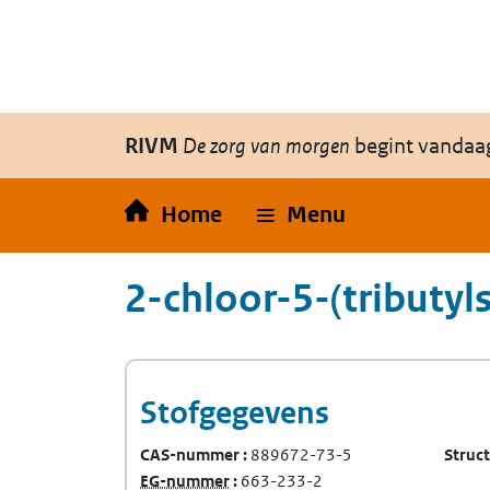
Overslaan en naar de inhoud gaan
Direct naar de hoofdnavigatie
RIVM
De zorg van morgen
begint vandaa
Home
Menu
2-chloor-5-(tributyl
Stofgegevens
CAS-nummer
889672-73-5
Struc
(Europees Gemeenschap-nummer)
EG-nummer
663-233-2