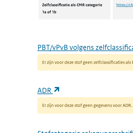
Zelfclassificatie als CMR categorie
https://c
1a of 1b
PBT/vPvB volgens zelfclassific
Er zijn voor deze stof geen zelfclassificaties als
(opent in een nieuw ta
ADR
Er zijn voor deze stof geen gegevens voor AD