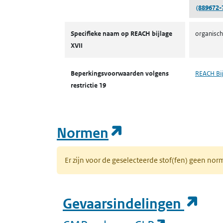
(889672-
Autorisaties en restricties
Specifieke naam op REACH bijlage
organisch
XVII
Beperkingsvoorwaarden volgens
REACH Bij
restrictie 19
(opent in een n
Normen
Er zijn voor de geselecteerde stof(fen) geen 
(op
Gevaarsindelingen