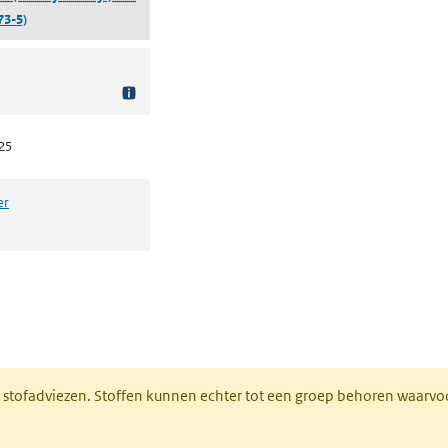
73-5)
25
er
n een nieuw tabblad)
M stofadviezen. Stoffen kunnen echter tot een groep behoren waarvo