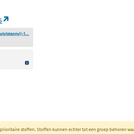
(opent in een nieuw tabblad)
s
(2-chloor-5-(tributylstannyl)-1,3-thiazool)
utylstannyl)-1...
nt in een nieuw tabblad)
 prioritaire stoffen. Stoffen kunnen echter tot een groep behoren w