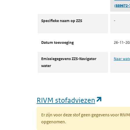
(889672-
ZZS
Specifieke naam op ZZS
-
Datum toevoeging
26-11-20
Emissiegegevens ZZS-Navigator
Naar wat
water
(opent i
RIVM stofadviezen
Er zijn voor deze stof geen gegevens voor RIV
opgenomen.