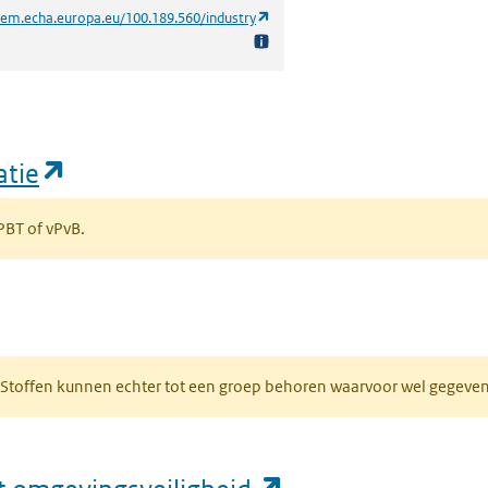
(opent in een nieuw tabblad)
hem.echa.europa.eu/100.189.560/industry
(opent in een nieuw tabblad)
atie
 PBT of vPvB.
bblad)
R. Stoffen kunnen echter tot een groep behoren waarvoor wel gegev
(opent in een nie