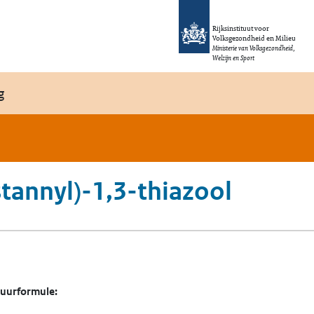
Rijksinstituut voor
Volksgezondheid en Milieu
Ministerie van Volksgezondheid,
Welzijn en Sport
g
stannyl)-1,3-thiazool
tuurformule