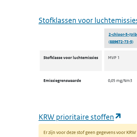
Stofklassen voor luchtemissie
2-chloor-5-(trib
(889672-73-5)
Stofklassen voor luchtemissies
Stofklasse voor luchtemissies
MVP 1
Emissiegrenswaarde
0,05 mg/Nm3
(ope
KRW prioritaire stoffen
Er zijn voor deze stof geen gegevens voor KRW