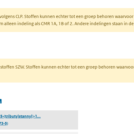
een nieuw tabblad)
 volgens CLP. Stoffen kunnen echter tot een groep behoren waarvoor
alleen indeling als CMR 1A, 1B of 2. Andere indelingen staan in de
 een nieuw tabblad)
R-stoffen SZW. Stoffen kunnen echter tot een groep behoren waarvoo
(opent in een nieuw tabblad)
(2-chloor-5-(tributylstannyl)-1,3-thiazool)
5-(tributylstannyl)-1...
73-5)