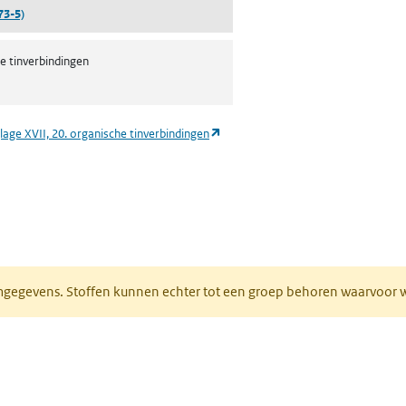
73-5)
e tinverbindingen
(opent in een nieuw tabblad)
lage XVII, 20. organische tinverbindingen
ieuw tabblad)
normgegevens. Stoffen kunnen echter tot een groep behoren waarvoo
ent in een nieuw tabblad)