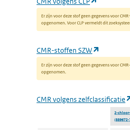
(opent in 
CMR volgens CLP
Er zijn voor deze stof geen gegevens voor CMR
opgenomen. Voor CLP vermeldt dit zoeksysteem 
(opent in
CMR-stoffen SZW
Er zijn voor deze stof geen gegevens voor CM
opgenomen.
CMR volgens zelfclassificatie
2-chloor-
(889672-
CMR volgens zelfclassificatie