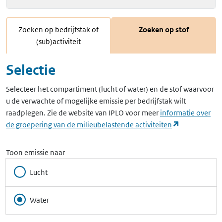
Zoeken op bedrijfstak of
Zoeken op stof
(sub)activiteit
Selectie
Selecteer het compartiment (lucht of water) en de stof waarvoor
u de verwachte of mogelijke emissie per bedrijfstak wilt
raadplegen. Zie de website van IPLO voor meer
informatie over
(opent in ee
de groepering van de milieubelastende activiteiten
Toon emissie naar
Lucht
Water