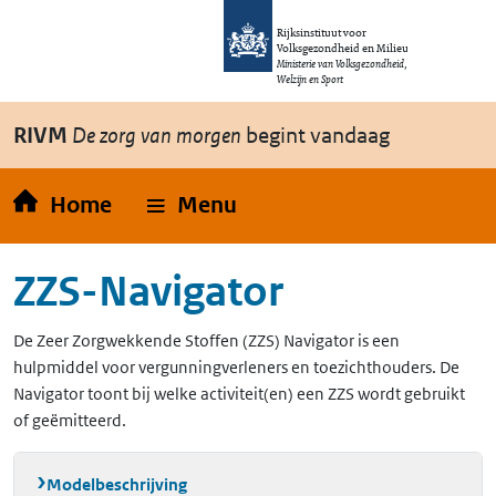
Overslaan en naar de inhoud gaan
Direct naar de hoofdnavigatie
Rijksinstituut voor
Volksgezondheid en Milieu
Ministerie van Volksgezondheid,
Welzijn en Sport
RIVM
De zorg van morgen
begint vandaag
Home
Menu
ZZS-Navigator
De Zeer Zorgwekkende Stoffen (ZZS) Navigator is een
hulpmiddel voor vergunningverleners en toezichthouders. De
Navigator toont bij welke activiteit(en) een ZZS wordt gebruikt
of geëmitteerd.
Modelbeschrijving