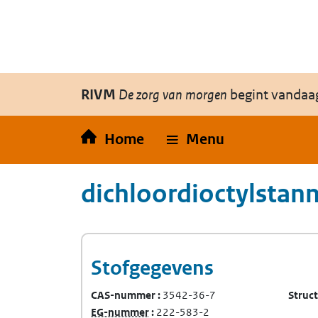
Overslaan en naar de inhoud gaan
Direct naar de hoofdnavigatie
RIVM
De zorg van morgen
begint vandaa
Home
Menu
dichloordioctylstan
Stofgegevens
CAS-nummer
3542-36-7
Struc
(Europees Gemeenschap-nummer)
EG-nummer
222-583-2