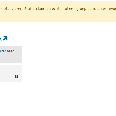
M stofadviezen. Stoffen kunnen echter tot een groep behoren waarvo
(opent in een nieuw tabblad)
s
lstannaan