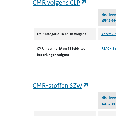
(opent in 
CMR volgens CLP
dichloor
(3542-36
CMR volgens CLP
CMR Categorie 1A en 1B volgens
Annex VI 
CMR indeling 1A en 1B leidt tot
REACH Bijl
beperkingen volgens
(opent in
CMR-stoffen SZW
dichloor
(3542-36
CMR-stoffen SZW