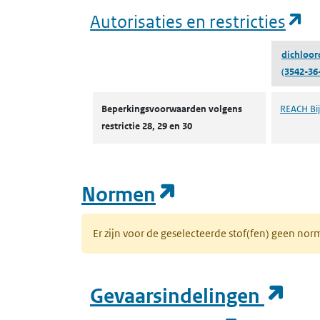
(o
Autorisaties en restricties
dichloor
(3542-36
Autorisaties en restricties
Beperkingsvoorwaarden volgens
REACH Bijl
restrictie 28, 29 en 30
(opent in een n
Normen
Er zijn voor de geselecteerde stof(fen) geen 
(op
Gevaarsindelingen