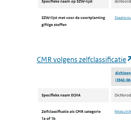
Specifieke naam op SZW-lijst
dichloord
SZW-lijst met voor de voortplanting
Staatsco
giftige stoffen
CMR volgens zelfclassificatie
dichloor
(3542-36
CMR volgens zelfclassificatie
Specifieke naam ECHA
Dichlorod
Zelfclassificatie als CMR categorie
https://c
1a of 1b