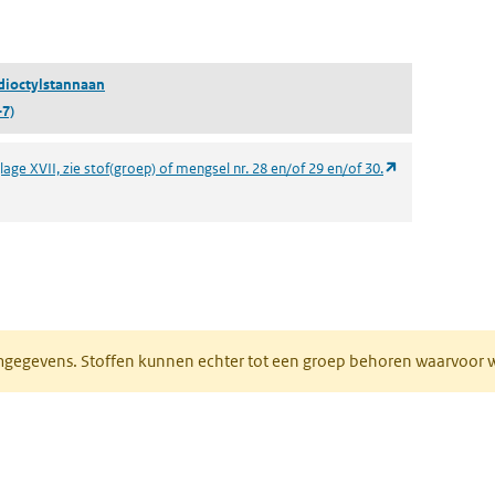
pent in een nieuw tabblad)
dioctylstannaan
-7)
(opent in een n
age XVII, zie stof(groep) of mengsel nr. 28 en/of 29 en/of 30.
ieuw tabblad)
normgegevens. Stoffen kunnen echter tot een groep behoren waarvoo
ent in een nieuw tabblad)