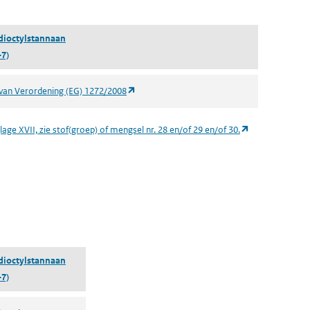
een nieuw tabblad)
dioctylstannaan
-7)
(opent in een nieuw tabblad)
van Verordening (EG) 1272/2008
(opent in een n
age XVII, zie stof(groep) of mengsel nr. 28 en/of 29 en/of 30.
 een nieuw tabblad)
dioctylstannaan
-7)