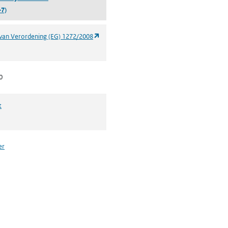
-7)
(opent in een nieuw tabblad)
van Verordening (EG) 1272/2008
0
t
er
n een nieuw tabblad)