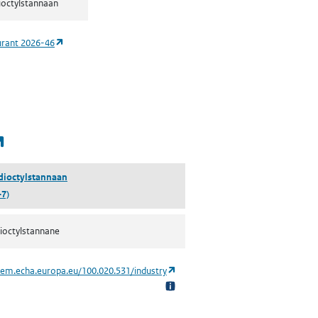
ioctylstannaan
(opent in een nieuw tabblad)
urant 2026-46
(opent in een nieuw tabblad)
dioctylstannaan
-7)
ioctylstannane
(opent in een nieuw tabblad)
hem.echa.europa.eu/100.020.531/industry