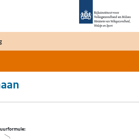
Rijksinstituut voor
Volksgezondheid en Milieu
Ministerie van Volksgezondheid,
Welzijn en Sport
g
naan
tuurformule