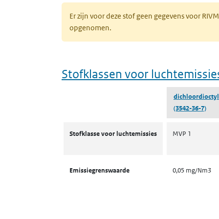
Er zijn voor deze stof geen gegevens voor RIV
opgenomen.
Stofklassen voor luchtemissie
dichloordiocty
(3542-36-7)
Stofklassen voor luchtemissies
Stofklasse voor luchtemissies
MVP 1
Emissiegrenswaarde
0,05 mg/Nm3