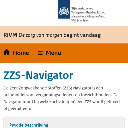
Overslaan en naar de inhoud gaan
Direct naar de hoofdnavigatie
Rijksinstituut voor
Volksgezondheid en Milieu
Ministerie van Volksgezondheid,
Welzijn en Sport
RIVM
De zorg van morgen
begint vandaag
Home
Menu
ZZS-Navigator
De Zeer Zorgwekkende Stoffen (ZZS) Navigator is een
hulpmiddel voor vergunningverleners en toezichthouders. De
Navigator toont bij welke activiteit(en) een ZZS wordt gebruikt
of geëmitteerd.
Modelbeschrijving