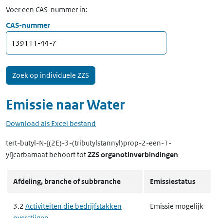
Voer een CAS-nummer in:
CAS-nummer
Emissie naar
Water
Download als Excel bestand
tert-butyl-N-[(2E)-3-(tributylstannyl)prop-2-een-1-
yl]carbamaat
behoort tot
ZZS organotinverbindingen
Afdeling, branche of subbranche
Emissiestatus
3.2
Activiteiten die bedrijfstakken
Emissie mogelijk
overstijgen