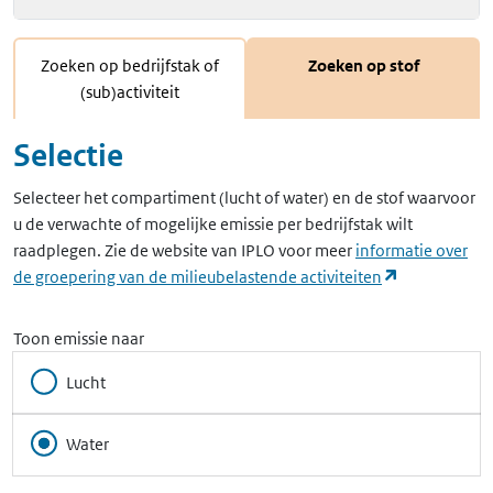
Zoeken op bedrijfstak of
Zoeken op stof
(sub)activiteit
Selectie
Selecteer het compartiment (lucht of water) en de stof waarvoor
u de verwachte of mogelijke emissie per bedrijfstak wilt
raadplegen. Zie de website van IPLO voor meer
informatie over
(opent in ee
de groepering van de milieubelastende activiteiten
Toon emissie naar
Lucht
Water