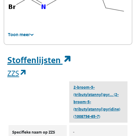
Toon meer
(opent in een ni
Stoffenlijsten
(opent in een nieuw tabblad)
ZZS
2-broom-5-
(tributylstannyl)pyr...
(2-
broom-5-
(tributylstannyl)pyridine)
(1008756-65-7)
ZZS
Specifieke naam op ZZS
-