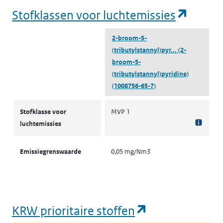
(opent
Stofklassen voor luchtemissies
2-broom-5-
(tributylstannyl)pyr...
(2-
broom-5-
(tributylstannyl)pyridine)
(1008756-65-7)
Stofklassen voor luchtemissies
Stofklasse voor
MVP 1
luchtemissies
Emissiegrenswaarde
0,05 mg/Nm3
(opent in een
KRW prioritaire stoffen