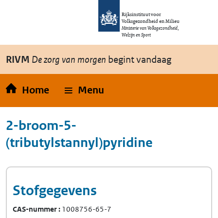
Overslaan en naar de inhoud gaan
Direct naar de hoofdnavigatie
Rijksinstituut voor
Volksgezondheid en Milieu
Ministerie van Volksgezondheid,
Welzijn en Sport
RIVM
De zorg van morgen
begint vandaag
Home
Menu
2-broom-5-
(tributylstannyl)pyridine
Stofgegevens
CAS-nummer
1008756-65-7