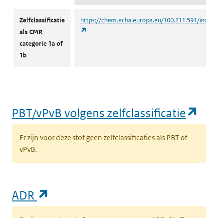
CMR volgens zelfclassificatie
Zelfclassificatie
https://chem.echa.europa.eu/100.211.591/indust
(opent in een nieuw tabblad)
als CMR
categorie 1a of
1b
(op
PBT/vPvB volgens zelfclassificatie
Er zijn voor deze stof geen zelfclassificaties als PBT of
vPvB.
(opent in een nieuw tabblad)
ADR