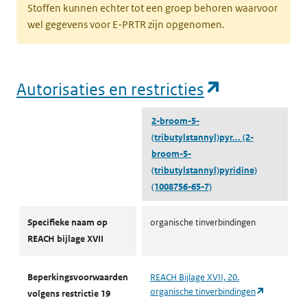
Stoffen kunnen echter tot een groep behoren waarvoor
wel gegevens voor E-PRTR zijn opgenomen.
(opent in e
Autorisaties en restricties
2-broom-5-
(tributylstannyl)pyr...
(2-
broom-5-
(tributylstannyl)pyridine)
(1008756-65-7)
Autorisaties en restricties
Specifieke naam op
organische tinverbindingen
REACH bijlage XVII
Beperkingsvoorwaarden
REACH Bijlage XVII, 20.
(opent in 
organische tinverbindingen
volgens restrictie 19