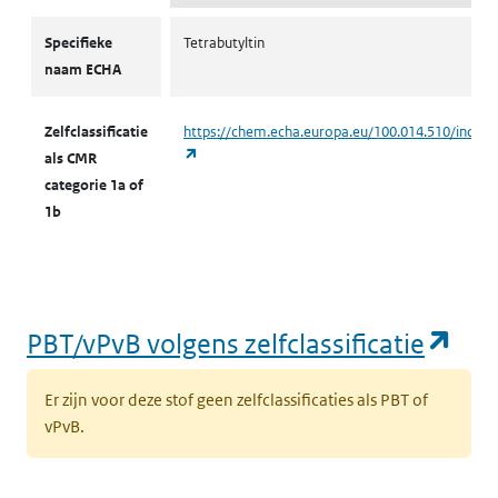
CMR volgens zelfclassificatie
Specifieke
Tetrabutyltin
naam ECHA
Zelfclassificatie
https://chem.echa.europa.eu/100.014.510/indust
(opent in een nieuw tabblad)
als CMR
categorie 1a of
1b
(op
PBT/vPvB volgens zelfclassificatie
Er zijn voor deze stof geen zelfclassificaties als PBT of
vPvB.