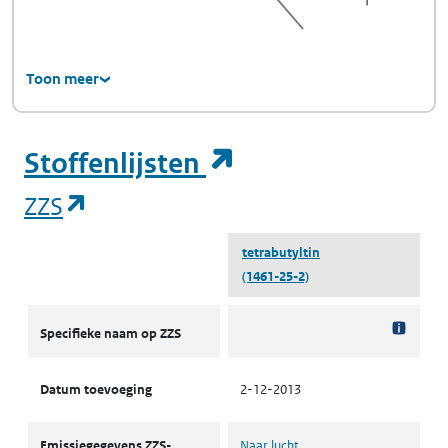
Toon meer
(opent in een ni
Stoffenlijsten
(opent in een nieuw tabblad)
ZZS
tetrabutyltin
(1461-25-2)
ZZS
Specifieke naam op ZZS
Datum toevoeging
2-12-2013
Emissiegegevens ZZS-
Naar lucht