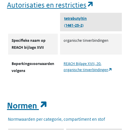
(opent in e
Autorisaties en restricties
tetrabutyltin
(1461-25-2)
Autorisaties en restricties
Specifieke naam op
organische tinverbindingen
REACH bijlage XVII
Beperkingsvoorwaarden
REACH Bijlage XVII, 20.
(opent in 
organische tinverbindingen
volgens
(opent in een nieuw t
Normen
Normwaarden per categorie, compartiment en stof