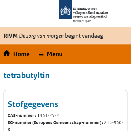
Overslaan en naar de inhoud gaan
Direct naar de hoofdnavigatie
Rijksinstituut voor
Volksgezondheid en Milieu
Ministerie van Volksgezondheid,
Welzijn en Sport
RIVM
De zorg van morgen
begint vandaag
Home
Menu
tetrabutyltin
Stofgegevens
CAS-nummer
1461-25-2
EG-nummer
(Europees Gemeenschap-nummer)
215-960-
8