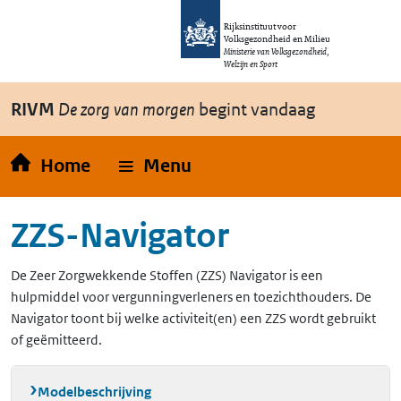
Overslaan en naar de inhoud gaan
Direct naar de hoofdnavigatie
Rijksinstituut voor
Volksgezondheid en Milieu
Ministerie van Volksgezondheid,
Welzijn en Sport
RIVM
De zorg van morgen
begint vandaag
Home
Menu
ZZS-Navigator
De Zeer Zorgwekkende Stoffen (ZZS) Navigator is een
hulpmiddel voor vergunningverleners en toezichthouders. De
Navigator toont bij welke activiteit(en) een ZZS wordt gebruikt
of geëmitteerd.
Modelbeschrijving