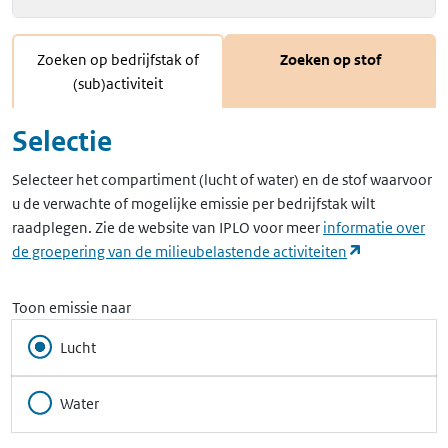
Zoeken op bedrijfstak of
Zoeken op stof
(sub)activiteit
Selectie
Selecteer het compartiment (lucht of water) en de stof waarvoor
u de verwachte of mogelijke emissie per bedrijfstak wilt
raadplegen. Zie de website van IPLO voor meer
informatie over
(opent in ee
de groepering van de milieubelastende activiteiten
Toon emissie naar
Lucht
Water