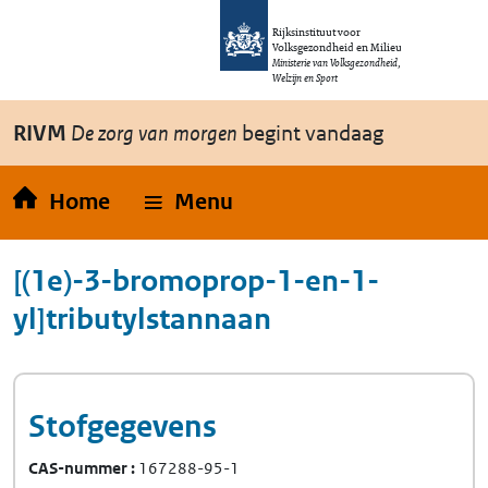
Overslaan en naar de inhoud gaan
Direct naar de hoofdnavigatie
Rijksinstituut voor
Volksgezondheid en Milieu
Ministerie van Volksgezondheid,
Welzijn en Sport
RIVM
De zorg van morgen
begint vandaag
Home
Menu
[(1e)-3-bromoprop-1-en-1-
yl]tributylstannaan
Stofgegevens
CAS-nummer
167288-95-1