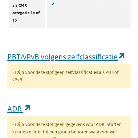
(opent in een nieuw tabblad)
als CMR
categorie 1a of
1b
(op
PBT/vPvB volgens zelfclassificatie
Er zijn voor deze stof geen zelfclassificaties als PBT of
vPvB.
(opent in een nieuw tabblad)
ADR
Er zijn voor deze stof geen gegevens voor ADR. Stoffen
kunnen echter tot een groep behoren waarvoor wel