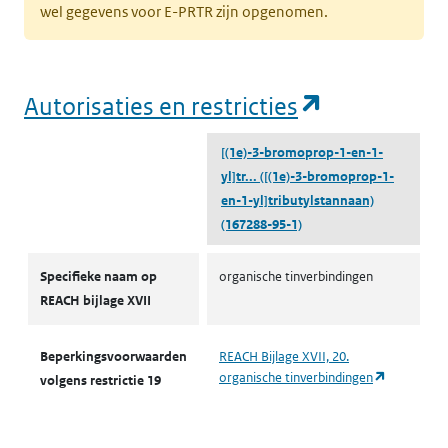
wel gegevens voor E-PRTR zijn opgenomen.
(opent in e
Autorisaties en restricties
[(1e)-3-bromoprop-1-en-1-
yl]tr...
([(1e)-3-bromoprop-1-
en-1-yl]tributylstannaan)
(167288-95-1)
Autorisaties en restricties
Specifieke naam op
organische tinverbindingen
REACH bijlage XVII
Beperkingsvoorwaarden
REACH Bijlage XVII, 20.
(opent in 
organische tinverbindingen
volgens restrictie 19