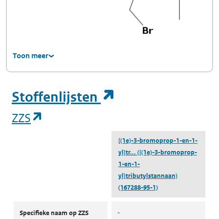
Toon meer
(opent in een ni
Stoffenlijsten
(opent in een nieuw tabblad)
ZZS
[(1e)-3-bromoprop-1-en-1-
yl]tr...
([(1e)-3-bromoprop-
1-en-1-
yl]tributylstannaan)
(167288-95-1)
ZZS
Specifieke naam op ZZS
-