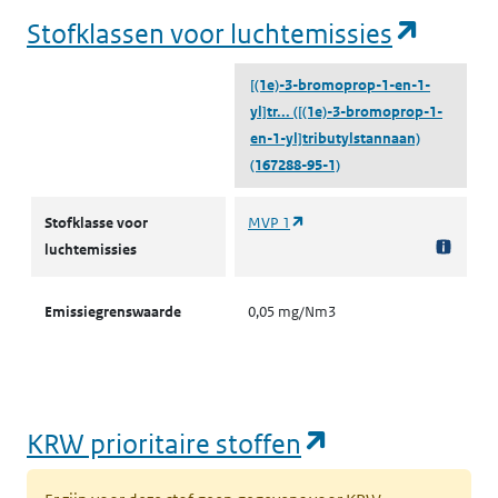
(opent
Stofklassen voor luchtemissies
[(1e)-3-bromoprop-1-en-1-
yl]tr...
([(1e)-3-bromoprop-1-
en-1-yl]tributylstannaan)
(167288-95-1)
Stofklassen voor luchtemissies
(opent in een nieuw tabblad)
Stofklasse voor
MVP 1
luchtemissies
Emissiegrenswaarde
0,05 mg/Nm3
(opent in een
KRW prioritaire stoffen