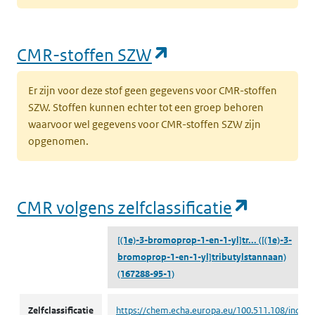
(opent in een nieu
CMR-stoffen SZW
Er zijn voor deze stof geen gegevens voor CMR-stoffen
SZW. Stoffen kunnen echter tot een groep behoren
waarvoor wel gegevens voor CMR-stoffen SZW zijn
opgenomen.
(opent i
CMR volgens zelfclassificatie
[(1e)-3-bromoprop-1-en-1-yl]tr...
([(1e)-3-
bromoprop-1-en-1-yl]tributylstannaan)
(167288-95-1)
CMR volgens zelfclassificatie
Zelfclassificatie
https://chem.echa.europa.eu/100.511.108/indust