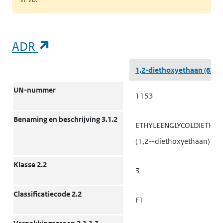
(opent in een nieuw tabblad)
ADR
ADR
1,2-diethoxyethaan
(629-
UN-nummer
1153
Benaming en beschrijving 3.1.2
ETHYLEENGLYCOLDIETHYL
(1,2--diethoxyethaan)
Klasse 2.2
3
Classificatiecode 2.2
F1