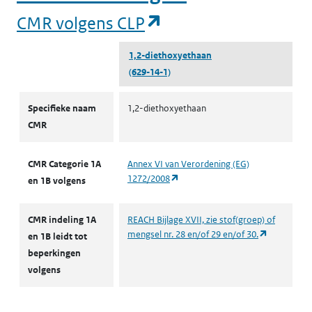
(opent in een nieuw
CMR volgens CLP
1,2-diethoxyethaan
(629-14-1)
CMR volgens CLP
Specifieke naam
1,2-diethoxyethaan
CMR
CMR Categorie 1A
Annex VI van Verordening (EG)
(opent in een nieuw tabblad)
1272/2008
en 1B volgens
CMR indeling 1A
REACH Bijlage XVII, zie stof(groep) of
(opent in e
mengsel nr. 28 en/of 29 en/of 30.
en 1B leidt tot
beperkingen
volgens