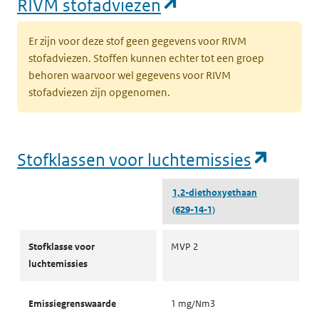
(opent in een nie
RIVM stofadviezen
Er zijn voor deze stof geen gegevens voor RIVM
stofadviezen. Stoffen kunnen echter tot een groep
behoren waarvoor wel gegevens voor RIVM
stofadviezen zijn opgenomen.
(opent
Stofklassen voor luchtemissies
1,2-diethoxyethaan
(629-14-1)
Stofklassen voor luchtemissies
Stofklasse voor
MVP 2
luchtemissies
Emissiegrenswaarde
1 mg/Nm3