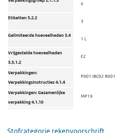
Verpakkingsgroep 2.1.1.3
II
Etiketten 5.2.2
3
Gelimiteerde hoeveelheden 3.4
1 L
Vrijgestelde hoeveelheden
E2
3.5.1.2
Verpakkingen:
P001 IBC02 R001
Verpakkingsinstructies 4.1.4
Verpakkingen: Gezamenlijke
MP19
verpakking 4.1.10
Transporttanks en
T4
bulkcontainers: Instructies
Stofcategorie rekenvoorschrift
4.2.5.2, 7.3.2