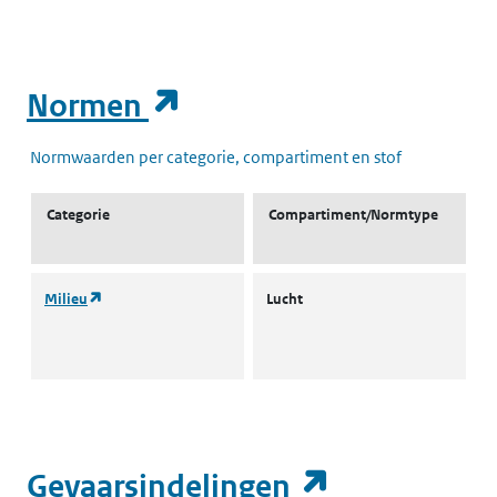
(opent in een nieuw t
Normen
Normwaarden per categorie, compartiment en stof
Categorie
Compartiment/Normtype
(opent in een nieuw tabblad)
Milieu
Lucht
L
I
(opent in e
Gevaarsindelingen