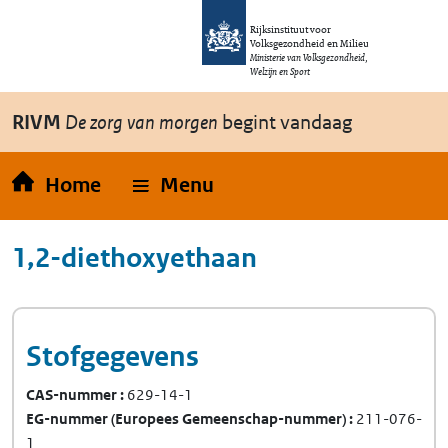
Overslaan en naar de inhoud gaan
Direct naar de hoofdnavigatie
Rijksinstituut voor
Volksgezondheid en Milieu
Ministerie van Volksgezondheid,
Welzijn en Sport
RIVM
De zorg van morgen
begint vandaag
Home
Menu
1,2-diethoxyethaan
Stofgegevens
CAS-nummer
629-14-1
EG-nummer
(Europees Gemeenschap-nummer)
211-076-
1