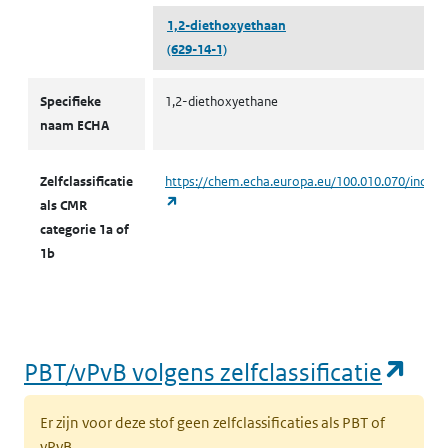
1,2-diethoxyethaan
(629-14-1)
CMR volgens zelfclassificatie
Specifieke
1,2-diethoxyethane
naam ECHA
Zelfclassificatie
https://chem.echa.europa.eu/100.010.070/indust
(opent in een nieuw tabblad)
als CMR
categorie 1a of
1b
(op
PBT/vPvB volgens zelfclassificatie
Er zijn voor deze stof geen zelfclassificaties als PBT of
vPvB.