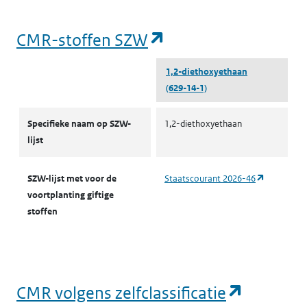
(opent in een nieu
CMR-stoffen SZW
1,2-diethoxyethaan
(629-14-1)
CMR-stoffen SZW
Specifieke naam op SZW-
1,2-diethoxyethaan
lijst
(opent in 
SZW-lijst met voor de
Staatscourant 2026-46
voortplanting giftige
stoffen
(opent i
CMR volgens zelfclassificatie