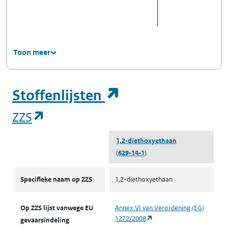
Toon meer
(opent in een ni
Stoffenlijsten
(opent in een nieuw tabblad)
ZZS
1,2-diethoxyethaan
(629-14-1)
ZZS
Specifieke naam op ZZS
1,2-diethoxyethaan
Op ZZS lijst vanwege EU
Annex VI van Verordening (EG)
(opent in een nieuw tabbl
1272/2008
gevaarsindeling