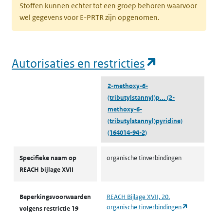
Stoffen kunnen echter tot een groep behoren waarvoor
wel gegevens voor E-PRTR zijn opgenomen.
(opent in e
Autorisaties en restricties
2-methoxy-6-
(tributylstannyl)p...
(2-
methoxy-6-
(tributylstannyl)pyridine)
(164014-94-2)
Autorisaties en restricties
Specifieke naam op
organische tinverbindingen
REACH bijlage XVII
Beperkingsvoorwaarden
REACH Bijlage XVII, 20.
(opent in 
organische tinverbindingen
volgens restrictie 19