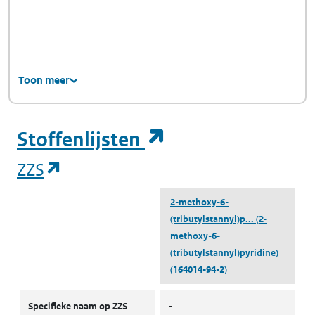
Toon meer
(opent in een ni
Stoffenlijsten
(opent in een nieuw tabblad)
ZZS
2-methoxy-6-
(tributylstannyl)p...
(2-
methoxy-6-
(tributylstannyl)pyridine)
(164014-94-2)
ZZS
Specifieke naam op ZZS
-