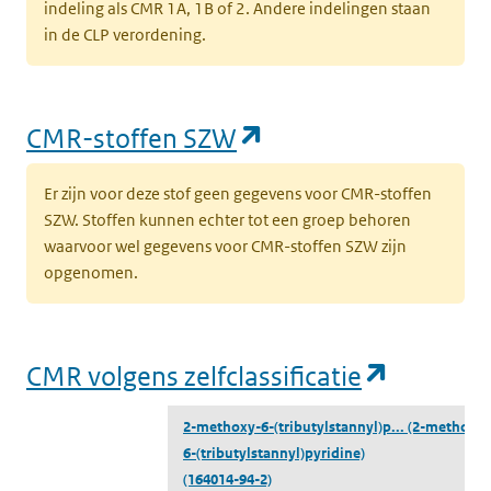
indeling als CMR 1A, 1B of 2. Andere indelingen staan
in de CLP verordening.
(opent in een nieu
CMR-stoffen SZW
Er zijn voor deze stof geen gegevens voor CMR-stoffen
SZW. Stoffen kunnen echter tot een groep behoren
waarvoor wel gegevens voor CMR-stoffen SZW zijn
opgenomen.
(opent i
CMR volgens zelfclassificatie
2-methoxy-6-(tributylstannyl)p...
(2-methoxy-
6-(tributylstannyl)pyridine)
(164014-94-2)