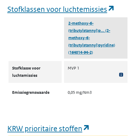
(opent
Stofklassen voor luchtemissies
2-methoxy-6-
(tributylstannyl)p...
(2-
methoxy-6-
(tributylstannyl)pyridine)
(164014-94-2)
Stofklassen voor luchtemissies
Stofklasse voor
MVP 1
luchtemissies
Emissiegrenswaarde
0,05 mg/Nm3
(opent in een
KRW prioritaire stoffen