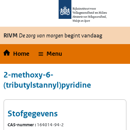
Overslaan en naar de inhoud gaan
Direct naar de hoofdnavigatie
Rijksinstituut voor
Volksgezondheid en Milieu
Ministerie van Volksgezondheid,
Welzijn en Sport
RIVM
De zorg van morgen
begint vandaag
Home
Menu
2-methoxy-6-
(tributylstannyl)pyridine
Stofgegevens
CAS-nummer
164014-94-2