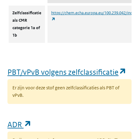
CMR volgens zelfclassificatie
Zelfclassificatie
https://chem.echa.europa.eu/100.239.042/indust
(opent in een nieuw tabblad)
als CMR
categorie 1a of
1b
(op
PBT/vPvB volgens zelfclassificatie
Er zijn voor deze stof geen zelfclassificaties als PBT of
vPvB.
(opent in een nieuw tabblad)
ADR