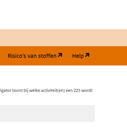
(opent in een nieuw tabb
(opent in een
Risico's van stoffen
Help
ator toont bij welke activiteit(en) een ZZS wordt