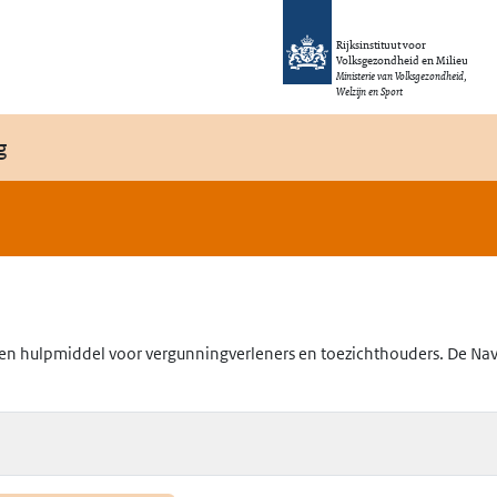
Rijksinstituut voor
Volksgezondheid en Milieu
Ministerie van Volksgezondheid,
Welzijn en Sport
g
en hulpmiddel voor vergunningverleners en toezichthouders. De Navig