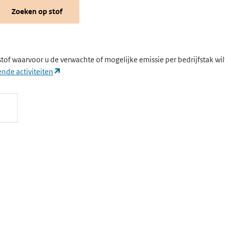
Zoeken op stof
stof waarvoor u de verwachte of mogelijke emissie per bedrijfstak wi
(opent in een nieuw tabblad)
nde activiteiten