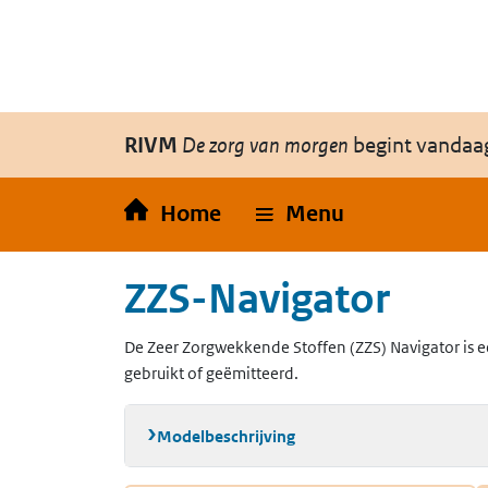
Overslaan en naar de inhoud gaan
Direct naar de hoofdnavigatie
RIVM
De zorg van morgen
begint vandaa
Home
Menu
ZZS-Navigator
De Zeer Zorgwekkende Stoffen (ZZS) Navigator is e
gebruikt of geëmitteerd.
Modelbeschrijving