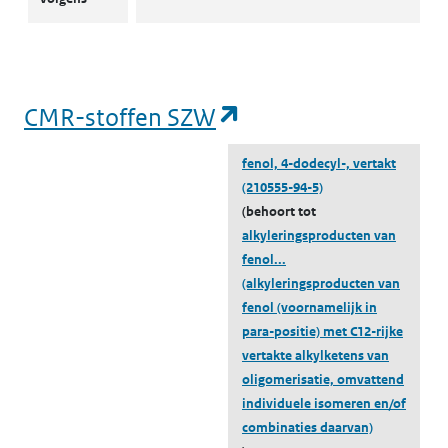
(opent in een nieu
CMR-stoffen SZW
fenol, 4-dodecyl-, vertakt
(210555-94-5)
(behoort tot
alkyleringsproducten van
fenol...
(alkyleringsproducten van
fenol (voornamelijk in
para-positie) met C12-rijke
vertakte alkylketens van
oligomerisatie, omvattend
individuele isomeren en/of
combinaties daarvan)