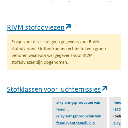
(opent in een nieuw tabblad)
Bijlage XIV
Bijlage XIV
vanwege REACH
SVHC
(opent in een nie
RIVM stofadviezen
Datum
25-11-2022
4-1-2017
toevoeging
Er zijn voor deze stof geen gegevens voor RIVM
stofadviezen. Stoffen kunnen echter tot een groep
Emissiegegevens
Naar lucht
Naar lucht
behoren waarvoor wel gegevens voor RIVM
ZZS-Navigator
stofadviezen zijn opgenomen.
lucht
Emissiegegevens
Naar water
Naar water
ZZS-Navigator
(opent
Stofklassen voor luchtemissies
water
alkyleringsproducten van
fenol, 4
fenol...
(210555-
(alkyleringsproducten van
(behoort
fenol (voornamelijk in
alkyler