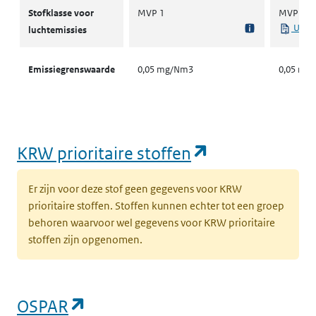
Stofklassen voor luchtemissies
Stofklasse voor
MVP 1
MVP 1
Uit r
luchtemissies
Emissiegrenswaarde
0,05 mg/Nm3
0,05 mg
(opent in een
KRW prioritaire stoffen
Er zijn voor deze stof geen gegevens voor KRW
prioritaire stoffen. Stoffen kunnen echter tot een groep
behoren waarvoor wel gegevens voor KRW prioritaire
stoffen zijn opgenomen.
(opent in een nieuw tabblad)
OSPAR