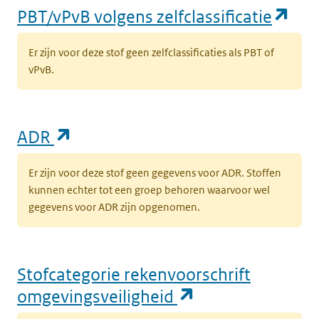
(op
PBT/vPvB volgens zelfclassificatie
Er zijn voor deze stof geen zelfclassificaties als PBT of
vPvB.
(opent in een nieuw tabblad)
ADR
Er zijn voor deze stof geen gegevens voor ADR. Stoffen
kunnen echter tot een groep behoren waarvoor wel
gegevens voor ADR zijn opgenomen.
Stofcategorie rekenvoorschrift
(opent in een n
omgevingsveiligheid