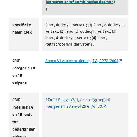
isomeren en/of combinaties daarvan)
)
CMR volgens CLP
Specifieke
fenol, dodecyl-, vertakt; [1] fenol, 2-dodecyl-,
vertakt; [2] fenol, 3-dodecyl-, vertakt; [3]
naam CMR
fenol, 4-dodecyl-, vertakt; [4] fenol,
(tetrapropenyl)-derivaten [5]
(opent i
CMR
Annex VI van Verordening (EG) 1272/2008
Categorie 1A
en 1B
volgens
CMR
REACH Bijlage XVII, zie stof(groep) of
(opent in een nie
mengsel nr. 28 en/of 29 en/of 30.
indeling 1A
en 1B leidt
tot
beperkingen
volgens