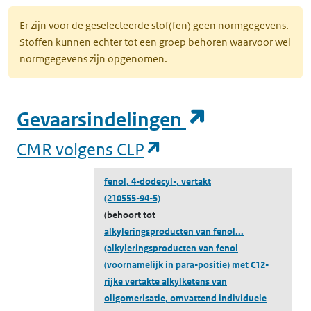
Er zijn voor de geselecteerde stof(fen) geen normgegevens.
Stoffen kunnen echter tot een groep behoren waarvoor wel
normgegevens zijn opgenomen.
(opent in e
Gevaarsindelingen
(opent in een nieuw
CMR volgens CLP
fenol, 4-dodecyl-, vertakt
(210555-94-5)
(behoort tot
alkyleringsproducten van fenol...
(alkyleringsproducten van fenol
(voornamelijk in para-positie) met C12-
rijke vertakte alkylketens van
oligomerisatie, omvattend individuele