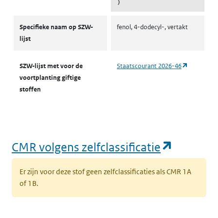
)
CMR-stoffen SZW
Specifieke naam op SZW-
fenol, 4-dodecyl-, vertakt
lijst
(opent in 
SZW-lijst met voor de
Staatscourant 2026-46
voortplanting giftige
stoffen
(opent i
CMR volgens zelfclassificatie
Er zijn voor deze stof geen zelfclassificaties als CMR 1A
of 1B.