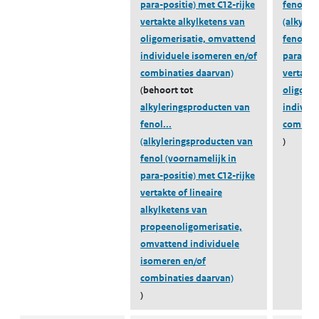
para-positie) met C12-rijke
fenol...
vertakte alkylketens van
(alkyler
oligomerisatie, omvattend
fenol (v
individuele isomeren en/of
para-pos
combinaties daarvan)
vertakte
(behoort tot
oligome
alkyleringsproducten van
individu
fenol...
combina
(alkyleringsproducten van
)
fenol (voornamelijk in
para-positie) met C12-rijke
vertakte of lineaire
alkylketens van
propeenoligomerisatie,
omvattend individuele
isomeren en/of
combinaties daarvan)
)