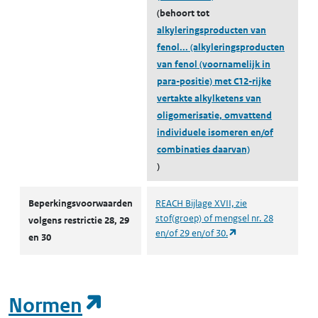
(behoort tot
alkyleringsproducten van
fenol...
(alkyleringsproducten
van fenol (voornamelijk in
para-positie) met C12-rijke
vertakte alkylketens van
oligomerisatie, omvattend
individuele isomeren en/of
combinaties daarvan)
)
Autorisaties en restricties
Beperkingsvoorwaarden
REACH Bijlage XVII, zie
stof(groep) of mengsel nr. 28
volgens restrictie 28, 29
(opent in een nieuw
en/of 29 en/of 30.
en 30
(opent in een nieuw tab
Normen