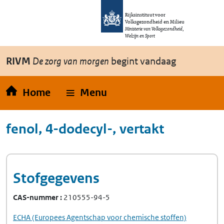
Overslaan en naar de inhoud gaan
Direct naar de hoofdnavigatie
Rijksinstituut voor
Volksgezondheid en Milieu
Ministerie van Volksgezondheid,
Welzijn en Sport
RIVM
De zorg van morgen
begint vandaag
Home
Menu
fenol, 4-dodecyl-, vertakt
Stofgegevens
CAS-nummer
210555-94-5
ECHA
(Europees Agentschap voor chemische stoffen)