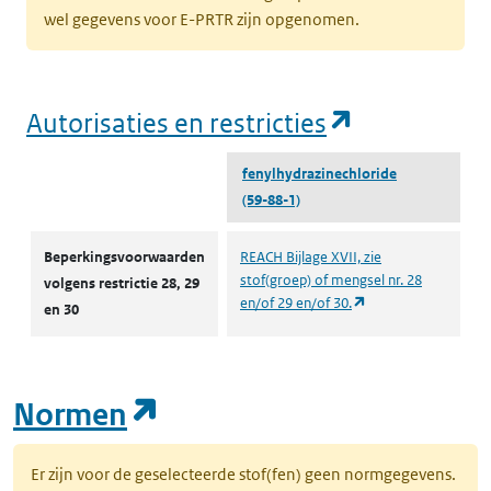
wel gegevens voor E-PRTR zijn opgenomen.
(opent in e
Autorisaties en restricties
fenylhydrazinechloride
(59-88-1)
Autorisaties en restricties
Beperkingsvoorwaarden
REACH Bijlage XVII, zie
stof(groep) of mengsel nr. 28
volgens restrictie 28, 29
(opent in een nieuw
en/of 29 en/of 30.
en 30
(opent in een nieuw tab
Normen
Er zijn voor de geselecteerde stof(fen) geen normgegevens.