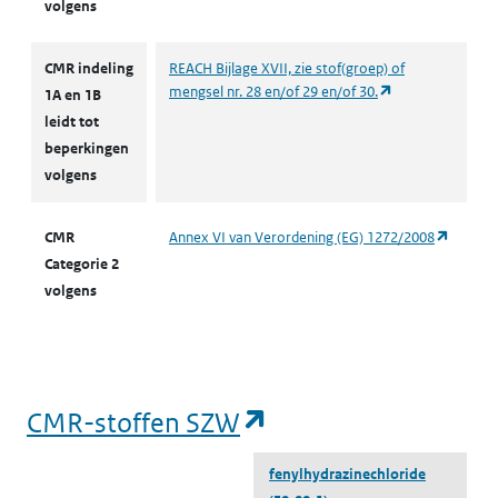
volgens
CMR indeling
REACH Bijlage XVII, zie stof(groep) of
(opent in een ni
mengsel nr. 28 en/of 29 en/of 30.
1A en 1B
leidt tot
beperkingen
volgens
(opent 
CMR
Annex VI van Verordening (EG) 1272/2008
Categorie 2
volgens
(opent in een nieu
CMR-stoffen SZW
fenylhydrazinechloride