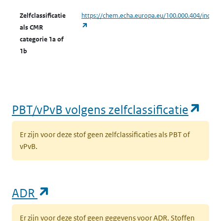
Zelfclassificatie
https://chem.echa.europa.eu/100.000.404/indust
(opent in een nieuw tabblad)
als CMR
categorie 1a of
1b
(op
PBT/vPvB volgens zelfclassificatie
Er zijn voor deze stof geen zelfclassificaties als PBT of
vPvB.
(opent in een nieuw tabblad)
ADR
Er zijn voor deze stof geen gegevens voor ADR. Stoffen