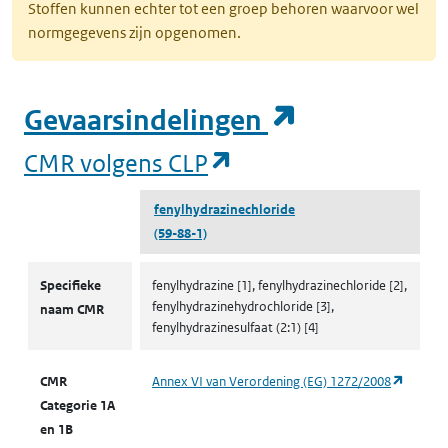
Stoffen kunnen echter tot een groep behoren waarvoor wel
normgegevens zijn opgenomen.
(opent in e
Gevaarsindelingen
(opent in een nieuw
CMR volgens CLP
fenylhydrazinechloride
(59-88-1)
CMR volgens CLP
Specifieke
fenylhydrazine [1], fenylhydrazinechloride [2],
fenylhydrazinehydrochloride [3],
naam CMR
fenylhydrazinesulfaat (2:1) [4]
(opent 
CMR
Annex VI van Verordening (EG) 1272/2008
Categorie 1A
en 1B