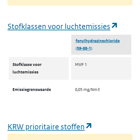
(opent
Stofklassen voor luchtemissies
fenylhydrazinechloride
(59-88-1)
Stofklassen voor luchtemissies
Stofklasse voor
MVP 1
luchtemissies
Emissiegrenswaarde
0,05 mg/Nm3
(opent in een
KRW prioritaire stoffen