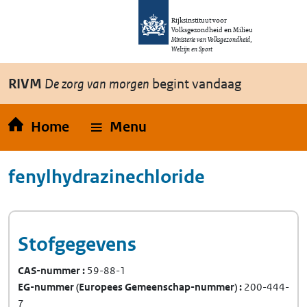
Overslaan en naar de inhoud gaan
Direct naar de hoofdnavigatie
Rijksinstituut voor
Volksgezondheid en Milieu
Ministerie van Volksgezondheid,
Welzijn en Sport
RIVM
De zorg van morgen
begint vandaag
Home
Menu
fenylhydrazinechloride
Stofgegevens
CAS-nummer
59-88-1
EG-nummer
(Europees Gemeenschap-nummer)
200-444-
7