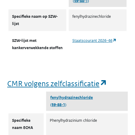
(59-88-1)
CMR-stoffen SZW
Specifieke naam op SZW-
fenylhydrazinechloride
lijst
(opent in 
SZW-lijst met
Staatscourant 2026-46
kankerverwekkende stoffen
(opent i
CMR volgens zelfclassificatie
fenylhydrazinechloride
(59-88-1)
CMR volgens zelfclassificatie
Specifieke
Phenylhydrazinium chloride
naam ECHA