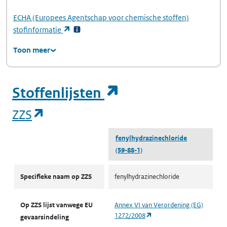
ECHA
(Europees Agentschap voor chemische stoffen)
(opent in een nieuw tabblad)
stofinformatie
Toon meer
(opent in een ni
Stoffenlijsten
(opent in een nieuw tabblad)
ZZS
fenylhydrazinechloride
(59-88-1)
ZZS
Specifieke naam op ZZS
fenylhydrazinechloride
Op ZZS lijst vanwege EU
Annex VI van Verordening (EG)
(opent in een nieuw tabbl
1272/2008
gevaarsindeling