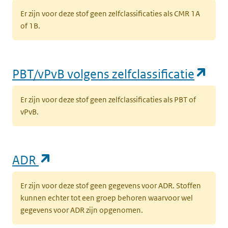
Er zijn voor deze stof geen zelfclassificaties als CMR 1A
of 1B.
(op
PBT/vPvB volgens zelfclassificatie
Er zijn voor deze stof geen zelfclassificaties als PBT of
vPvB.
(opent in een nieuw tabblad)
ADR
Er zijn voor deze stof geen gegevens voor ADR. Stoffen
kunnen echter tot een groep behoren waarvoor wel
gegevens voor ADR zijn opgenomen.