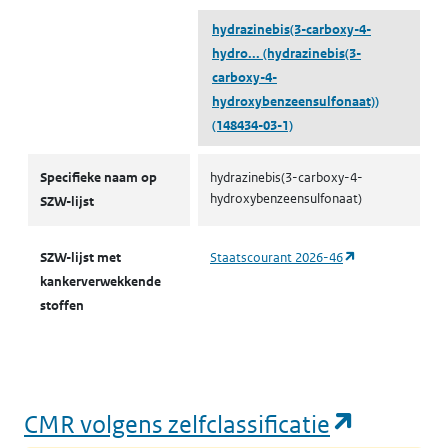
hydrazinebis(3-carboxy-4-
hydro...
(hydrazinebis(3-
carboxy-4-
hydroxybenzeensulfonaat))
(148434-03-1)
CMR-stoffen SZW
Specifieke naam op
hydrazinebis(3-carboxy-4-
hydroxybenzeensulfonaat)
SZW-lijst
(opent in een n
SZW-lijst met
Staatscourant 2026-46
kankerverwekkende
stoffen
(opent i
CMR volgens zelfclassificatie