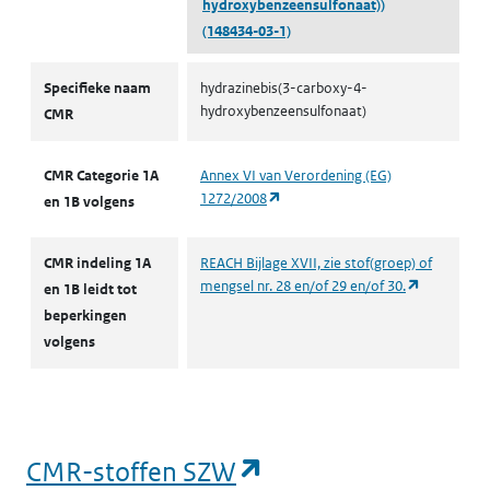
hydroxybenzeensulfonaat))
(148434-03-1)
CMR volgens CLP
Specifieke naam
hydrazinebis(3-carboxy-4-
hydroxybenzeensulfonaat)
CMR
CMR Categorie 1A
Annex VI van Verordening (EG)
(opent in een nieuw tabblad)
1272/2008
en 1B volgens
CMR indeling 1A
REACH Bijlage XVII, zie stof(groep) of
(opent in e
mengsel nr. 28 en/of 29 en/of 30.
en 1B leidt tot
beperkingen
volgens
(opent in een nieu
CMR-stoffen SZW