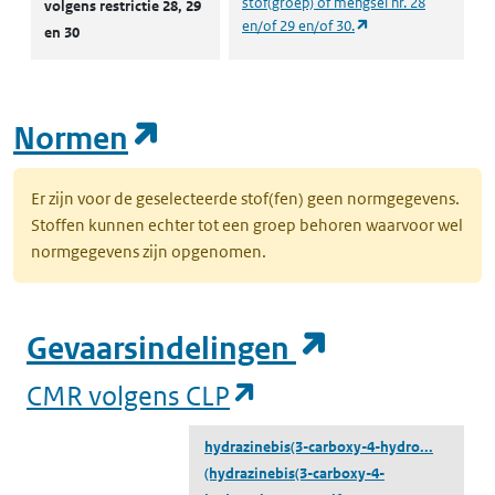
stof(groep) of mengsel nr. 28
volgens restrictie 28, 29
(opent in een nieuw
en/of 29 en/of 30.
en 30
(opent in een nieuw tab
Normen
Er zijn voor de geselecteerde stof(fen) geen normgegevens.
Stoffen kunnen echter tot een groep behoren waarvoor wel
normgegevens zijn opgenomen.
(opent in e
Gevaarsindelingen
(opent in een nieuw
CMR volgens CLP
hydrazinebis(3-carboxy-4-hydro...
(hydrazinebis(3-carboxy-4-