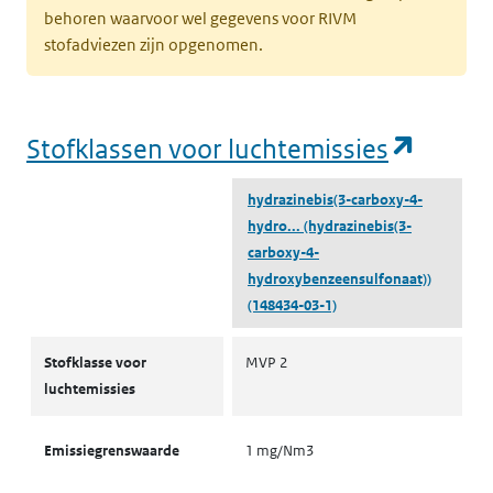
behoren waarvoor wel gegevens voor RIVM
stofadviezen zijn opgenomen.
(opent
Stofklassen voor luchtemissies
hydrazinebis(3-carboxy-4-
hydro...
(hydrazinebis(3-
carboxy-4-
hydroxybenzeensulfonaat))
(148434-03-1)
Stofklassen voor luchtemissies
Stofklasse voor
MVP 2
luchtemissies
Emissiegrenswaarde
1 mg/Nm3