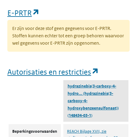
(opent in een nieuw tabblad)
E-PRTR
Er zijn voor deze stof geen gegevens voor E-PRTR.
Stoffen kunnen echter tot een groep behoren waarvoor
wel gegevens voor E-PRTR zijn opgenomen.
(opent in e
Autorisaties en restricties
hydrazinebis(3-carboxy-4-
hydro...
(hydrazinebis(3-
carboxy-4-
hydroxybenzeensulfonaat))
(148434-03-1)
Autorisaties en restricties
Beperkingsvoorwaarden
REACH Bijlage XVII, zie