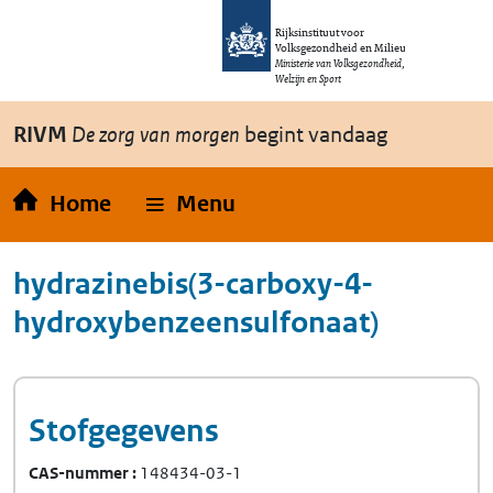
Overslaan en naar de inhoud gaan
Direct naar de hoofdnavigatie
Rijksinstituut voor
Volksgezondheid en Milieu
Ministerie van Volksgezondheid,
Welzijn en Sport
RIVM
De zorg van morgen
begint vandaag
Home
Menu
hydrazinebis(3-carboxy-4-
hydroxybenzeensulfonaat)
Stofgegevens
CAS-nummer
148434-03-1