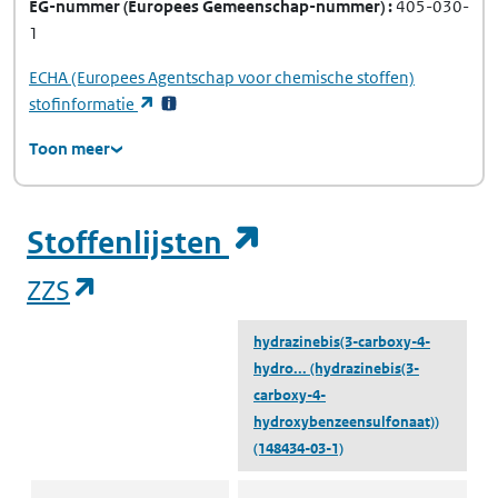
EG-nummer
(Europees Gemeenschap-nummer)
405-030-
1
ECHA
(Europees Agentschap voor chemische stoffen)
(opent in een nieuw tabblad)
stofinformatie
Toon meer
(opent in een ni
Stoffenlijsten
(opent in een nieuw tabblad)
ZZS
hydrazinebis(3-carboxy-4-
hydro...
(hydrazinebis(3-
carboxy-4-
hydroxybenzeensulfonaat))
(148434-03-1)
ZZS