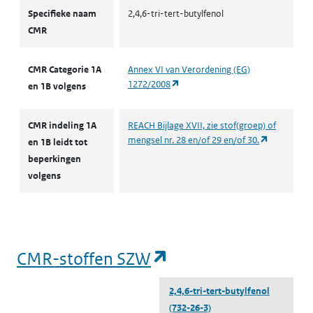
CMR volgens CLP
Specifieke naam
2,4,6-tri-tert-butylfenol
CMR
CMR Categorie 1A
Annex VI van Verordening (EG)
(opent in een nieuw tabblad)
1272/2008
en 1B volgens
CMR indeling 1A
REACH Bijlage XVII, zie stof(groep) of
(opent in e
mengsel nr. 28 en/of 29 en/of 30.
en 1B leidt tot
beperkingen
volgens
(opent in een nieu
CMR-stoffen SZW
2,4,6-tri-tert-butylfenol
(732-26-3)