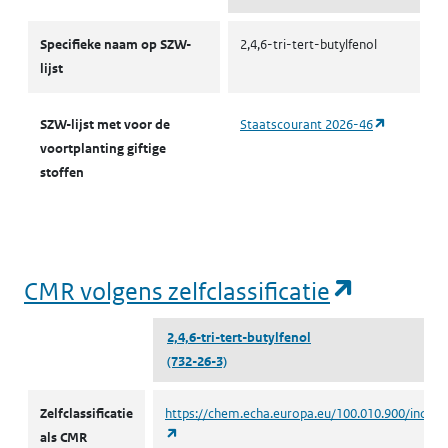
CMR-stoffen SZW
Specifieke naam op SZW-
2,4,6-tri-tert-butylfenol
lijst
(opent in 
SZW-lijst met voor de
Staatscourant 2026-46
voortplanting giftige
stoffen
(opent i
CMR volgens zelfclassificatie
2,4,6-tri-tert-butylfenol
(732-26-3)
CMR volgens zelfclassificatie
Zelfclassificatie
https://chem.echa.europa.eu/100.010.900/indust
(opent in een nieuw tabblad)
als CMR