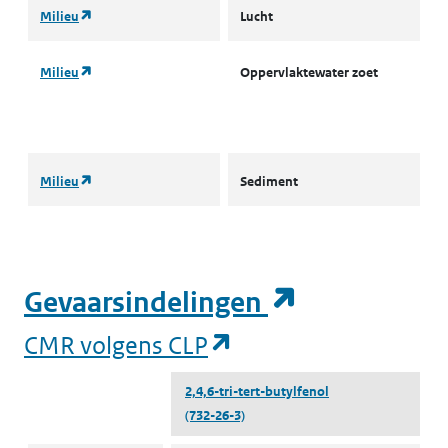
(opent in een nieuw tabblad)
Milieu
Lucht
L
(opent in een nieuw tabblad)
Milieu
Oppervlaktewater zoet
L
I
(
(opent in een nieuw tabblad)
Milieu
Sediment
S
(opent in e
Gevaarsindelingen
(opent in een nieuw
CMR volgens CLP
2,4,6-tri-tert-butylfenol
(732-26-3)