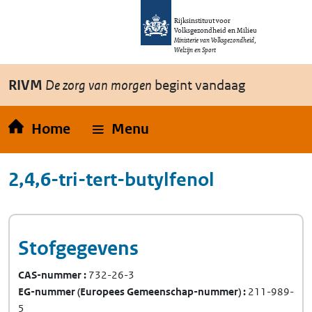
Overslaan en naar de inhoud gaan
Direct naar de hoofdnavigatie
Rijksinstituut voor
Volksgezondheid en Milieu
Ministerie van Volksgezondheid,
Welzijn en Sport
RIVM
De zorg van morgen
begint vandaag
Home
Menu
2,4,6-tri-tert-butylfenol
Stofgegevens
CAS-nummer
732-26-3
EG-nummer
(Europees Gemeenschap-nummer)
211-989-
5