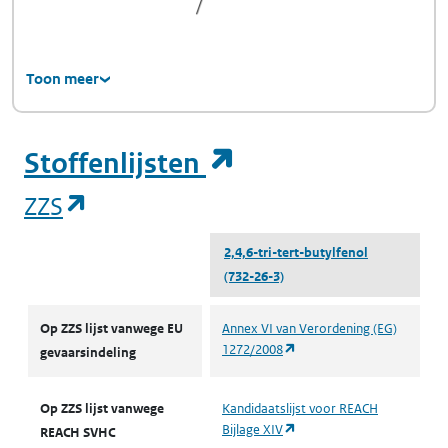
Toon meer
(opent in een ni
Stoffenlijsten
(opent in een nieuw tabblad)
ZZS
2,4,6-tri-tert-butylfenol
(732-26-3)
ZZS
Op ZZS lijst vanwege EU
Annex VI van Verordening (EG)
(opent in een nieuw tabbla
1272/2008
gevaarsindeling
Op ZZS lijst vanwege
Kandidaatslijst voor REACH
(opent in een nieuw tabbla
Bijlage XIV
REACH SVHC