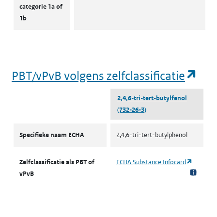
categorie 1a of
1b
(op
PBT/vPvB volgens zelfclassificatie
2,4,6-tri-tert-butylfenol
(732-26-3)
PBT/vPvB volgens zelfclassificatie
Specifieke naam ECHA
2,4,6-tri-tert-butylphenol
(opent i
Zelfclassificatie als PBT of
ECHA Substance Infocard
vPvB