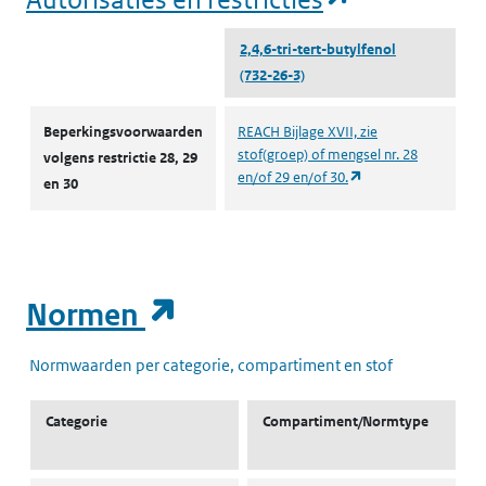
2,4,6-tri-tert-butylfenol
(732-26-3)
Autorisaties en restricties
Beperkingsvoorwaarden
REACH Bijlage XVII, zie
stof(groep) of mengsel nr. 28
volgens restrictie 28, 29
(opent in een nieuw
en/of 29 en/of 30.
en 30
(opent in een nieuw t
Normen
Normwaarden per categorie, compartiment en stof
Categorie
Compartiment/Normtype