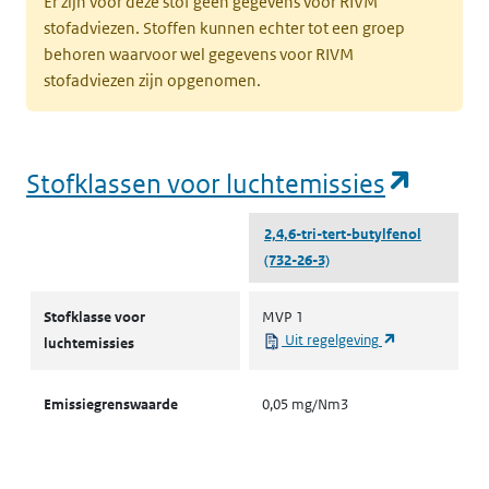
Er zijn voor deze stof geen gegevens voor RIVM
stofadviezen. Stoffen kunnen echter tot een groep
behoren waarvoor wel gegevens voor RIVM
stofadviezen zijn opgenomen.
(opent
Stofklassen voor luchtemissies
2,4,6-tri-tert-butylfenol
(732-26-3)
Stofklassen voor luchtemissies
Stofklasse voor
MVP 1
(opent in een 
Uit regelgeving
luchtemissies
Emissiegrenswaarde
0,05 mg/Nm3