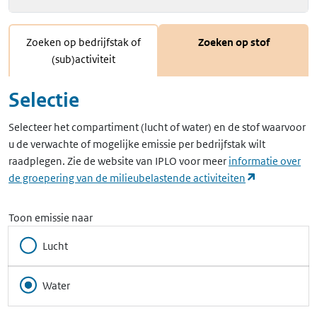
Zoeken op bedrijfstak of
Zoeken op stof
(sub)activiteit
Selectie
Selecteer het compartiment (lucht of water) en de stof waarvoor
u de verwachte of mogelijke emissie per bedrijfstak wilt
raadplegen. Zie de website van IPLO voor meer
informatie over
(opent in ee
de groepering van de milieubelastende activiteiten
Toon emissie naar
Lucht
Water