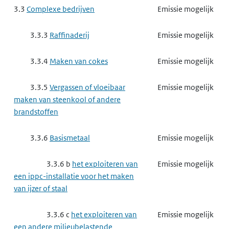
een ippc-installatie voor het maken
3.3
Complexe bedrijven
Emissie mogelijk
van producten voor
gewasbescherming of van biociden
3.3.3
Raffinaderij
Emissie mogelijk
3.3.8 e
het exploiteren van
Emissie mogelijk
3.3.4
Maken van cokes
Emissie mogelijk
een ippc-installatie voor het maken
van farmaceutische producten
3.3.5
Vergassen of vloeibaar
Emissie mogelijk
maken van steenkool of andere
3.3.9
Complexe papierindustrie,
Gebruik mogelijk
brandstoffen
houtindustrie en textielindustrie
3.3.6
Basismetaal
Emissie mogelijk
3.3.9 a
het exploiteren van
Gebruik mogelijk
een ippc-installatie voor het maken
3.3.6 b
het exploiteren van
Emissie mogelijk
van papierpulp, papier, karton,
een ippc-installatie voor het maken
oriented strand board, spaanplaat of
van ijzer of staal
vezelplaat van hout
3.3.6 c
het exploiteren van
Emissie mogelijk
3.3.9 b
het exploiteren van
Gebruik mogelijk
een andere milieubelastende
een ippc-installatie voor het