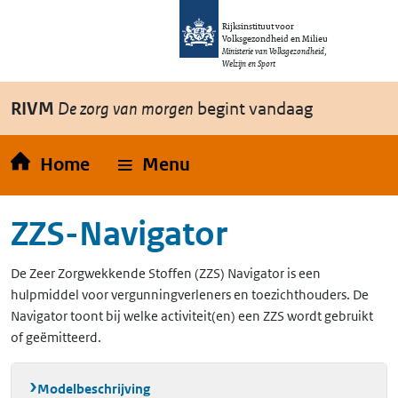
Overslaan en naar de inhoud gaan
Direct naar de hoofdnavigatie
Rijksinstituut voor
Volksgezondheid en Milieu
Ministerie van Volksgezondheid,
Welzijn en Sport
RIVM
De zorg van morgen
begint vandaag
Home
Menu
ZZS-Navigator
De Zeer Zorgwekkende Stoffen (ZZS) Navigator is een
hulpmiddel voor vergunningverleners en toezichthouders. De
Navigator toont bij welke activiteit(en) een ZZS wordt gebruikt
of geëmitteerd.
Modelbeschrijving