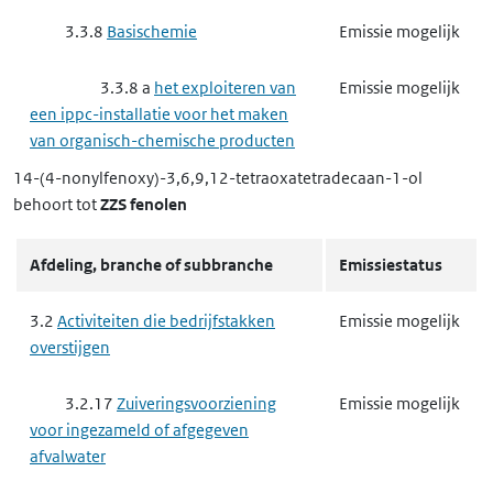
3.3.8
Basischemie
Emissie mogelijk
3.3.8 a
het exploiteren van
Emissie mogelijk
een ippc-installatie voor het maken
van organisch-chemische producten
14-(4-nonylfenoxy)-3,6,9,12-tetraoxatetradecaan-1-ol
3.3.8 b
het exploiteren van
Emissie mogelijk
behoort tot
ZZS fenolen
een ippc-installatie voor het maken
van anorganisch-chemische
Afdeling, branche of subbranche
Emissiestatus
producten
3.2
Activiteiten die bedrijfstakken
Emissie mogelijk
3.3.8 c
het exploiteren van
Emissie mogelijk
overstijgen
een ippc-installatie voor het maken
van fosfaat-, stikstof- of
3.2.17
Zuiveringsvoorziening
Emissie mogelijk
kaliumhoudende meststoffen
voor ingezameld of afgegeven
afvalwater
3.3.8 d
het exploiteren van
Emissie mogelijk