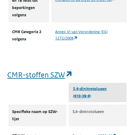
en 1B leidt tot
beperkingen
volgens
CMR Categorie 2
Annex VI van Verordening (EG)
(opent in een nieuw tabblad)
1272/2008
volgens
(opent in een nieu
CMR-stoffen SZW
3,4-dinitrotolueen
(610-39-9)
CMR-stoffen SZW
Specifieke naam op SZW-
3,4-dinitrotolueen
lijst