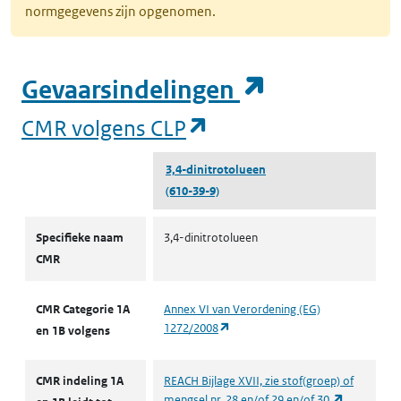
normgegevens zijn opgenomen.
(opent in e
Gevaarsindelingen
(opent in een nieuw
CMR volgens CLP
3,4-dinitrotolueen
(610-39-9)
CMR volgens CLP
Specifieke naam
3,4-dinitrotolueen
CMR
CMR Categorie 1A
Annex VI van Verordening (EG)
(opent in een nieuw tabblad)
1272/2008
en 1B volgens
CMR indeling 1A
REACH Bijlage XVII, zie stof(groep) of
(opent in e
mengsel nr. 28 en/of 29 en/of 30.