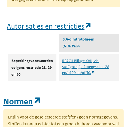
(opent in e
Autorisaties en restricties
3,4-dinitrotolueen
(610-39-9)
Autorisaties en restricties
Beperkingsvoorwaarden
REACH Bijlage XVII, zie
stof(groep) of mengsel nr. 28
volgens restrictie 28, 29
(opent in een nieuw
en/of 29 en/of 30.
en 30
(opent in een nieuw tab
Normen
Er zijn voor de geselecteerde stof(fen) geen normgegevens.
Stoffen kunnen echter tot een groep behoren waarvoor wel