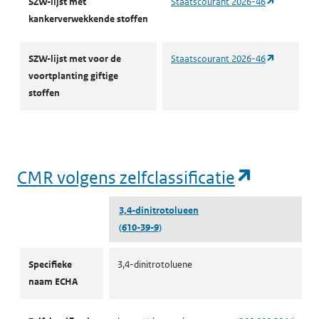
(opent in 
SZW-lijst met
Staatscourant 2026-46
kankerverwekkende stoffen
(opent in 
SZW-lijst met voor de
Staatscourant 2026-46
voortplanting giftige
stoffen
(opent i
CMR volgens zelfclassificatie
3,4-dinitrotolueen
(610-39-9)
CMR volgens zelfclassificatie
Specifieke
3,4-dinitrotoluene
naam ECHA