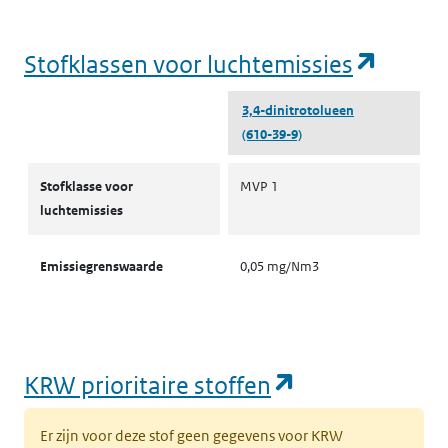
(opent
Stofklassen voor luchtemissies
3,4-dinitrotolueen
(610-39-9)
Stofklassen voor luchtemissies
Stofklasse voor
MVP 1
luchtemissies
Emissiegrenswaarde
0,05 mg/Nm3
(opent in een
KRW prioritaire stoffen
Er zijn voor deze stof geen gegevens voor KRW