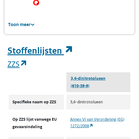
Toon meer
(opent in een ni
Stoffenlijsten
(opent in een nieuw tabblad)
ZZS
3,4-dinitrotolueen
(610-39-9)
ZZS
Specifieke naam op ZZS
3,4-dinitrotolueen
Op ZZS lijst vanwege EU
Annex VI van Verordening (EG)
(opent in een nieuw tabbl
1272/2008
gevaarsindeling