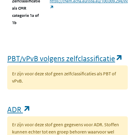
Zelfclassificatie
https://chem.echa.europa.eu/100.009.294/indust
(opent in een nieuw tabblad)
als CMR
categorie 1a of
1b
(op
PBT/vPvB volgens zelfclassificatie
Er zijn voor deze stof geen zelfclassificaties als PBT of
vPvB.
(opent in een nieuw tabblad)
ADR
Er zijn voor deze stof geen gegevens voor ADR. Stoffen
kunnen echter tot een groep behoren waarvoor wel