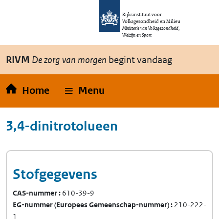
Overslaan en naar de inhoud gaan
Direct naar de hoofdnavigatie
Rijksinstituut voor
Volksgezondheid en Milieu
Ministerie van Volksgezondheid,
Welzijn en Sport
RIVM
De zorg van morgen
begint vandaag
Home
Menu
3,4-dinitrotolueen
Stofgegevens
CAS-nummer
610-39-9
EG-nummer
(Europees Gemeenschap-nummer)
210-222-
1