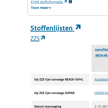
(Europees Agentschap voor chemische stof
(opent in een nieuw tabb
ECHA
stofinformatie
Toon meer
(opent i
Stoffenlijsten
(opent in een nieuw tab
ZZS
nonylfen
(9016-45
ZZS
Op ZZS lijst vanwege REACH SVHC
Kandidaat
Op ZZS lijst vanwege OSPAR
OSPAR lijs
Datum toevoeging
2-12-201