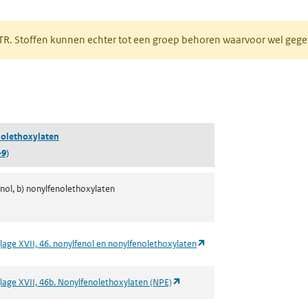
 tabblad)
PRTR. Stoffen kunnen echter tot een groep behoren waarvoor wel ge
pent in een nieuw tabblad)
olethoxylaten
-9)
enol, b) nonylfenolethoxylaten
(opent in een nieuw tabbl
lage XVII, 46. nonylfenol en nonylfenolethoxylaten
(opent in een nieuw tabblad)
lage XVII, 46b. Nonylfenolethoxylaten (NPE)