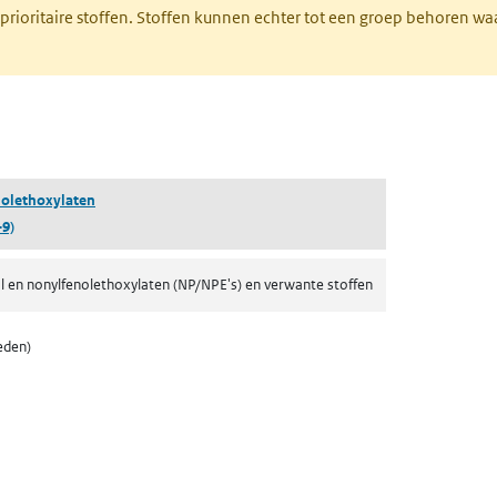
 prioritaire stoffen. Stoffen kunnen echter tot een groep behoren w
tabblad)
olethoxylaten
-9)
l en nonylfenolethoxylaten (NP/NPE's) en verwante stoffen
eden)