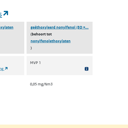
(opent in een nieuw tabblad)
s
(geëthoxyleerd nonylfe
oxylaten
geëthoxyleerd nonylfenol (EO =...
(behoort tot
nonylfenolethoxylaten
)
MVP 1
(opent in een nieuw tabblad)
ing
0,05 mg/Nm3
nt in een nieuw tabblad)