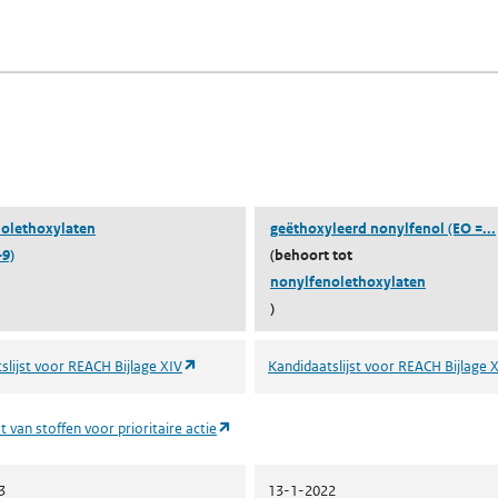
fen)
lad)
n een nieuw tabblad)
blad)
olethoxylaten
geëthoxyleerd nonylfenol (EO =...
-9)
(behoort tot
nonylfenolethoxylaten
)
(opent in een nieuw tabblad)
slijst voor REACH Bijlage XIV
Kandidaatslijst voor REACH Bijlage 
(opent in een nieuw tabblad)
t van stoffen voor prioritaire actie
3
13-1-2022