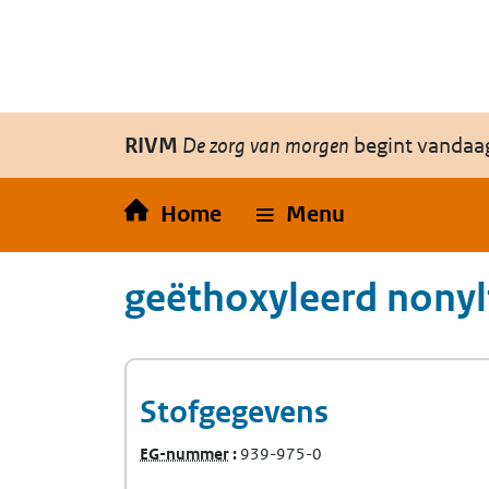
Overslaan en naar de inhoud gaan
Direct naar de hoofdnavigatie
RIVM
De zorg van morgen
begint vandaa
Home
Menu
geëthoxyleerd nonylf
Stofgegevens
(Europees Gemeenschap-nummer)
EG-nummer
939-975-0