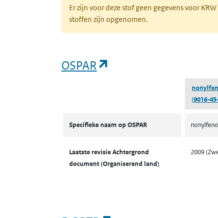
Er zijn voor deze stof geen gegevens voor KRW
stoffen zijn opgenomen.
(opent in een nieuw 
OSPAR
nonylfen
(9016-45
OSPAR
Specifieke naam op OSPAR
nonylfeno
Laatste revisie Achtergrond
2009 (Zw
document (Organiserend land)