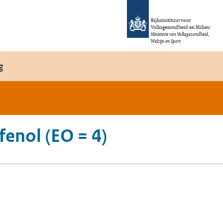
Rijksinstituut voor
Volksgezondheid en Milieu
Ministerie van Volksgezondheid,
Welzijn en Sport
g
enol (EO = 4)