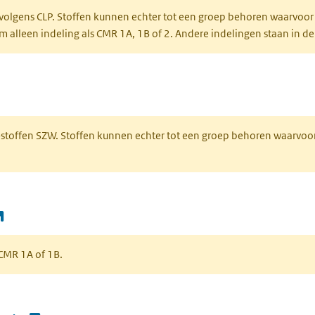
 volgens CLP. Stoffen kunnen echter tot een groep behoren waarvoor
alleen indeling als CMR 1A, 1B of 2. Andere indelingen staan in de
 een nieuw tabblad)
R-stoffen SZW. Stoffen kunnen echter tot een groep behoren waarvoo
(opent in een nieuw tabblad)
s CMR 1A of 1B.