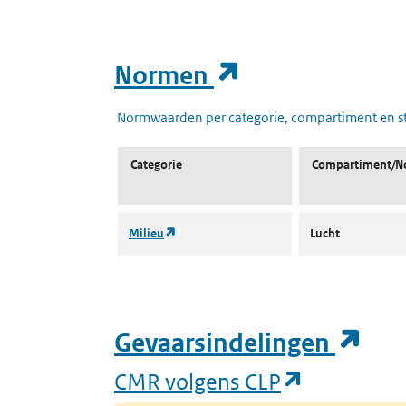
(opent in een
Normen
Normwaarden per categorie, compartiment en s
Categorie
Compartiment/N
(opent in een nieuw tabblad)
Milieu
Lucht
(op
Gevaarsindelingen
(opent in 
CMR volgens CLP