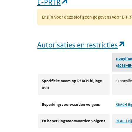
(opent in een nieuw
E-PRTR
Er zijn voor deze stof geen gegevens voor E-
(o
Autorisaties en restricties
nonylfen
(9016-45
Autorisaties en restricties
Specifieke naam op REACH bijlage
a) nonylf
XVII
Beperkingsvoorwaarden volgens
REACH Bij
En beperkingsvoorwaarden volgens
REACH Bij