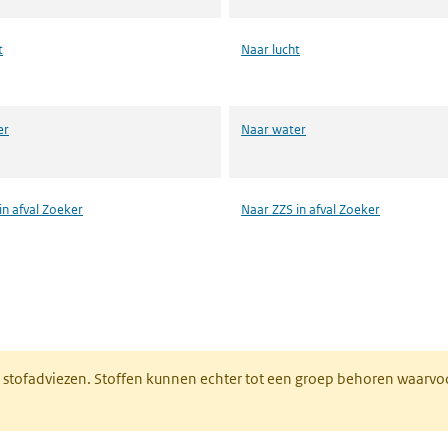
t
Naar lucht
er
Naar water
in afval Zoeker
Naar ZZS in afval Zoeker
n een nieuw tabblad)
M stofadviezen. Stoffen kunnen echter tot een groep behoren waarvo