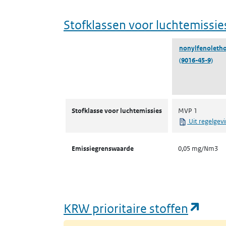
Stofklassen voor luchtemissie
nonylfenoleth
(9016-45-9)
Stofklassen voor luchtemissies
Stofklasse voor luchtemissies
MVP 1
Uit regelgev
Emissiegrenswaarde
0,05 mg/Nm3
(ope
KRW prioritaire stoffen