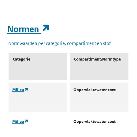
(opent in een nieuw t
Normen
Normwaarden per categorie, compartiment en stof
Categorie
Compartiment/Normtype
(opent in een nieuw tabblad)
Milieu
Oppervlaktewater zoet
L
w
(
(opent in een nieuw tabblad)
Milieu
Oppervlaktewater zoet
L
w
(