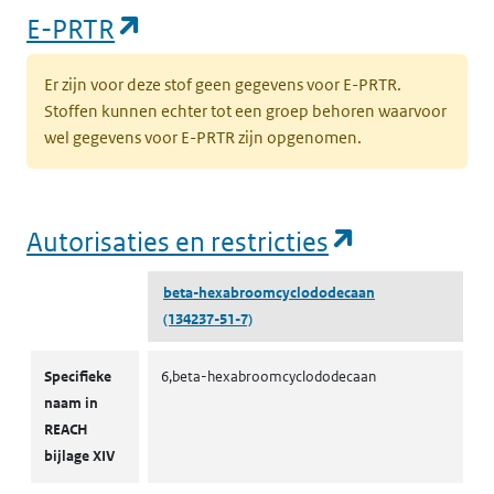
(opent in een nieuw tabblad)
E-PRTR
Er zijn voor deze stof geen gegevens voor E-PRTR.
Stoffen kunnen echter tot een groep behoren waarvoor
wel gegevens voor E-PRTR zijn opgenomen.
(opent in e
Autorisaties en restricties
beta-hexabroomcyclododecaan
(134237-51-7)
Autorisaties en restricties
Specifieke
6,beta-hexabroomcyclododecaan
naam in
REACH
bijlage XIV