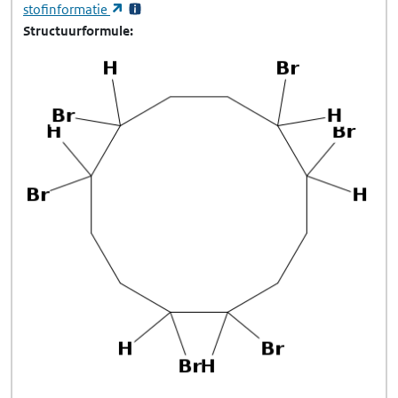
(opent in een nieuw tabblad)
stofinformatie
Structuurformule