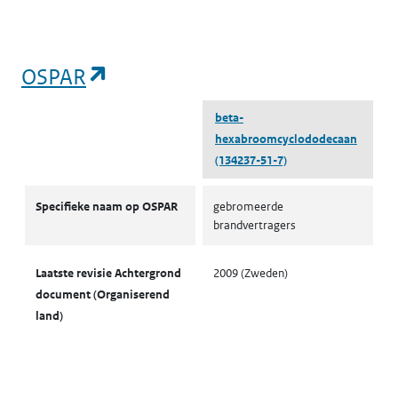
(opent in een nieuw tabblad)
OSPAR
beta-
hexabroomcyclododecaan
(134237-51-7)
OSPAR
Specifieke naam op OSPAR
gebromeerde
brandvertragers
Laatste revisie Achtergrond
2009 (Zweden)
document (Organiserend
land)