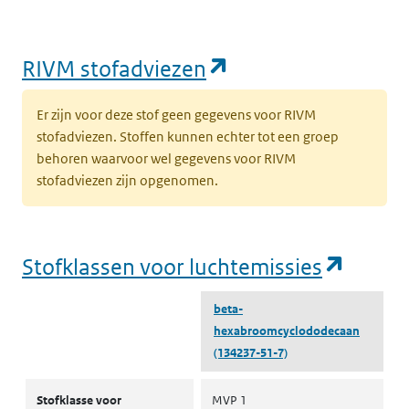
water
(opent in een nie
RIVM stofadviezen
Er zijn voor deze stof geen gegevens voor RIVM
stofadviezen. Stoffen kunnen echter tot een groep
behoren waarvoor wel gegevens voor RIVM
stofadviezen zijn opgenomen.
(opent
Stofklassen voor luchtemissies
beta-
hexabroomcyclododecaan
(134237-51-7)
Stofklassen voor luchtemissies
Stofklasse voor
MVP 1