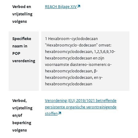
(opent in een nieuw tabblad)
Verbod en
REACH Bijlage XIV
vrijstelling
volgens
Specifieke
1 Hexabroom-cyclododecaan
"Hexabroomcyclo-dodecaan" omvat:
naam in
hexabroomcyclododecaan, 1,2,5,6,9,10-
POP
hexabroomcyclododecaan en zijn
verordening
voornaamste diastereo-isomeren: α-
hexabroomcyclododecaan, β-
hexabroomcyclododecaan, en γ-
hexabroomcyclododecaan
Verbod,
Verordening (EU) 2019/1021 betreffende
persistente organische verontreinigende
vrijstelling
(opent in een nieuw tabblad)
stoffen
en/of
beperking
volgens