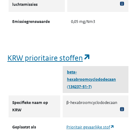
luchtemissies
Emissiegrenswaarde
0,05 mg/Nm3
(opent in een
KRW prioritaire stoffen
beta-
hexabroomcyclododecaan
(134237-51-7)
KRW prioritaire stoffen
Specifieke naam op
β-hexabroomcyclododecaan
KRW
(opent in ee
Geplaatst als
Prioritair gevaarlijke stof