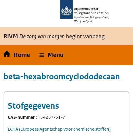
Overslaan en naar de inhoud gaan
Direct naar de hoofdnavigatie
Rijksinstituut voor
Volksgezondheid en Milieu
Ministerie van Volksgezondheid,
Welzijn en Sport
RIVM
De zorg van morgen
begint vandaag
Home
Menu
beta-hexabroomcyclododecaan
Stofgegevens
CAS-nummer
134237-51-7
ECHA
(Europees Agentschap voor chemische stoffen)