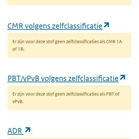
(opent i
CMR volgens zelfclassificatie
Er zijn voor deze stof geen zelfclassificaties als CMR 1A
of 1B.
(op
PBT/vPvB volgens zelfclassificatie
Er zijn voor deze stof geen zelfclassificaties als PBT of
vPvB.
(opent in een nieuw tabblad)
ADR