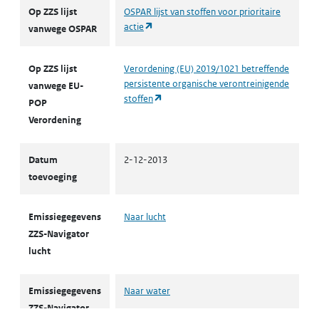
Op ZZS lijst
OSPAR lijst van stoffen voor prioritaire
(opent in een nieuw tabblad)
actie
vanwege OSPAR
Op ZZS lijst
Verordening (EU) 2019/1021 betreffende
persistente organische verontreinigende
vanwege EU-
(opent in een nieuw tabblad)
stoffen
POP
Verordening
Datum
2-12-2013
toevoeging
Emissiegegevens
Naar lucht
ZZS-Navigator
lucht
Emissiegegevens
Naar water
ZZS-Navigator