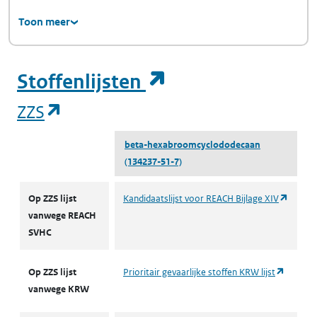
Toon meer
(opent in een ni
Stoffenlijsten
(opent in een nieuw tabblad)
ZZS
beta-hexabroomcyclododecaan
(134237-51-7)
ZZS
(opent 
Op ZZS lijst
Kandidaatslijst voor REACH Bijlage XIV
vanwege REACH
SVHC
(opent 
Op ZZS lijst
Prioritair gevaarlijke stoffen KRW lijst
vanwege KRW