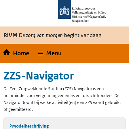
Overslaan en naar de inhoud gaan
Direct naar de hoofdnavigatie
Rijksinstituut voor
Volksgezondheid en Milieu
Ministerie van Volksgezondheid,
Welzijn en Sport
RIVM
De zorg van morgen
begint vandaag
Home
Menu
ZZS-Navigator
De Zeer Zorgwekkende Stoffen (ZZS) Navigator is een
hulpmiddel voor vergunningverleners en toezichthouders. De
Navigator toont bij welke activiteit(en) een ZZS wordt gebruikt
of geëmitteerd.
Modelbeschrijving