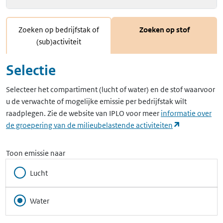
Zoeken op bedrijfstak of
Zoeken op stof
(sub)activiteit
Selectie
Selecteer het compartiment (lucht of water) en de stof waarvoor
u de verwachte of mogelijke emissie per bedrijfstak wilt
raadplegen. Zie de website van IPLO voor meer
informatie over
(opent in ee
de groepering van de milieubelastende activiteiten
Toon emissie naar
Lucht
Water