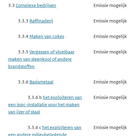
een ippc-installatie voor het maken
3.3
Complexe bedrijven
Emissie mogelijk
van producten voor
gewasbescherming of van biociden
3.3.3
Raffinaderij
Emissie mogelijk
3.3.8 e
het exploiteren van
Emissie mogelijk
3.3.4
Maken van cokes
Emissie mogelijk
een ippc-installatie voor het maken
van farmaceutische producten
3.3.5
Vergassen of vloeibaar
Emissie mogelijk
maken van steenkool of andere
3.3.9
Complexe papierindustrie,
Gebruik mogelijk
brandstoffen
houtindustrie en textielindustrie
3.3.6
Basismetaal
Emissie mogelijk
3.3.9 a
het exploiteren van
Gebruik mogelijk
een ippc-installatie voor het maken
3.3.6 b
het exploiteren van
Emissie mogelijk
van papierpulp, papier, karton,
een ippc-installatie voor het maken
oriented strand board, spaanplaat of
van ijzer of staal
vezelplaat van hout
3.3.6 c
het exploiteren van
Emissie mogelijk
3.3.9 b
het exploiteren van
Gebruik mogelijk
een andere milieubelastende
een ippc-installatie voor het