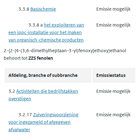
3.3.8
Basischemie
Emissie mogelijk
3.3.8 a
het exploiteren van
Emissie mogelijk
een ippc-installatie voor het maken
van organisch-chemische producten
2-{2-[4-(3,6-dimethylheptaan-3-yl)fenoxy]ethoxy}ethanol
3.3.8 b
het exploiteren van
Emissie mogelijk
behoort tot
ZZS fenolen
een ippc-installatie voor het maken
van anorganisch-chemische
Afdeling, branche of subbranche
Emissiestatus
producten
3.2
Activiteiten die bedrijfstakken
Emissie mogelijk
3.3.8 c
het exploiteren van
Emissie mogelijk
overstijgen
een ippc-installatie voor het maken
van fosfaat-, stikstof- of
3.2.17
Zuiveringsvoorziening
Emissie mogelijk
kaliumhoudende meststoffen
voor ingezameld of afgegeven
afvalwater
3.3.8 d
het exploiteren van
Emissie mogelijk