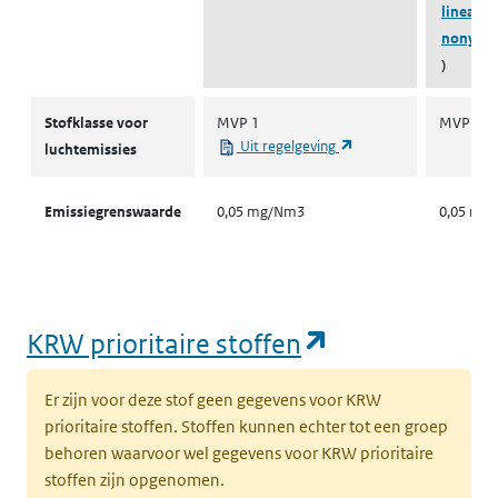
lineair e
nonylfe
)
Stofklassen voor luchtemissies
Stofklasse voor
MVP 1
MVP 1
(opent in een nieuw ta
Uit regelgeving
luchtemissies
Emissiegrenswaarde
0,05 mg/Nm3
0,05 mg
(opent in een
KRW prioritaire stoffen
Er zijn voor deze stof geen gegevens voor KRW
prioritaire stoffen. Stoffen kunnen echter tot een groep
behoren waarvoor wel gegevens voor KRW prioritaire
stoffen zijn opgenomen.