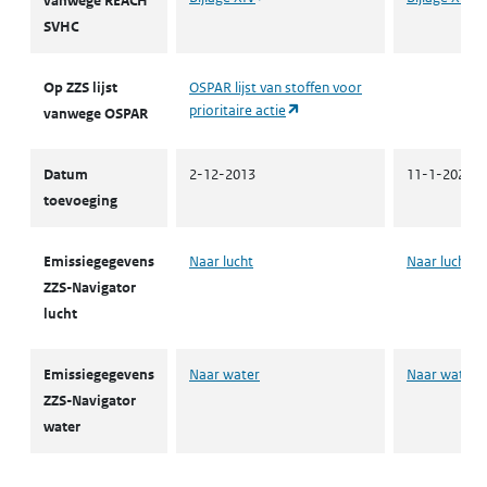
vanwege REACH
SVHC
Op ZZS lijst
OSPAR lijst van stoffen voor
(opent in een nieuw tabblad)
prioritaire actie
vanwege OSPAR
Datum
2-12-2013
11-1-2022
toevoeging
Emissiegegevens
Naar lucht
Naar lucht
ZZS-Navigator
lucht
Emissiegegevens
Naar water
Naar water
ZZS-Navigator
water