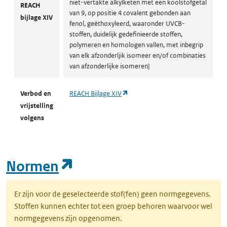
niet-vertakte alkylketen met een koolstofgetal
REACH
van 9, op positie 4 covalent gebonden aan
bijlage XIV
fenol, geëthoxyleerd, waaronder UVCB-
stoffen, duidelijk gedefinieerde stoffen,
polymeren en homologen vallen, met inbegrip
van elk afzonderljik isomeer en/of combinaties
van afzonderlijke isomeren]
(opent in een nieuw tabblad)
Verbod en
REACH Bijlage XIV
vrijstelling
volgens
(opent in een nieuw tab
Normen
Er zijn voor de geselecteerde stof(fen) geen normgegevens.
Stoffen kunnen echter tot een groep behoren waarvoor wel
normgegevens zijn opgenomen.