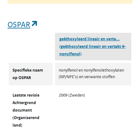
(opent in een nieuw tabblad)
OSPAR
geëthoxyleerd lineair en verta...
(geëthoxyleerd lineair en vertakt 4-
nonylfenol)
OSPAR
Specifieke naam
nonylfenol en nonylfenolethoxylaten
(NP/NPE's) en verwante stoffen
op OSPAR
Laatste revisie
2009 (Zweden)
Achtergrond
document
(Organiserend
land)