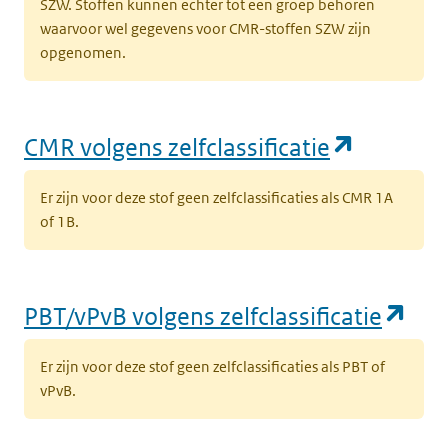
SZW. Stoffen kunnen echter tot een groep behoren
waarvoor wel gegevens voor CMR-stoffen SZW zijn
opgenomen.
(opent i
CMR volgens zelfclassificatie
Er zijn voor deze stof geen zelfclassificaties als CMR 1A
of 1B.
(op
PBT/vPvB volgens zelfclassificatie
Er zijn voor deze stof geen zelfclassificaties als PBT of
vPvB.