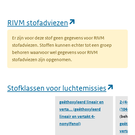
ZZS in afval
Naar ZZS in afval Zoeker
Naar ZZS in 
Zoeker
(opent in een nie
RIVM stofadviezen
Er zijn voor deze stof geen gegevens voor RIVM
stofadviezen. Stoffen kunnen echter tot een groep
behoren waarvoor wel gegevens voor RIVM
stofadviezen zijn opgenomen.
(opent
Stofklassen voor luchtemissies
geëthoxyleerd lineair en
2-(4-no
verta...
(geëthoxyleerd
(104-35-
lineair en vertakt 4-
(behoort
nonylfenol)
geëthoxy
verta...