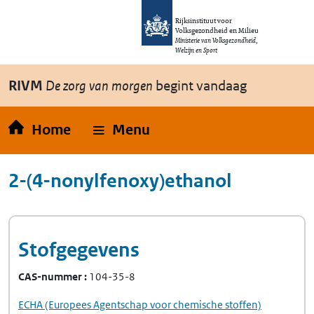
Overslaan en naar de inhoud gaan
Direct naar de hoofdnavigatie
Rijksinstituut voor
Volksgezondheid en Milieu
Ministerie van Volksgezondheid,
Welzijn en Sport
RIVM
De zorg van morgen
begint vandaag
Home
Menu
2-(4-nonylfenoxy)ethanol
Stofgegevens
CAS-nummer
104-35-8
ECHA
(Europees Agentschap voor chemische stoffen)