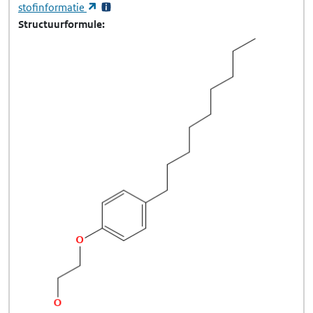
(opent in een nieuw tabblad)
stofinformatie
Structuurformule