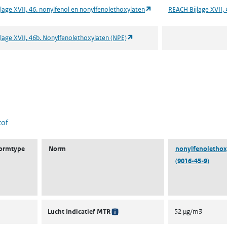
(opent in een nieuw tabbl
lage XVII, 46. nonylfenol en nonylfenolethoxylaten
REACH Bijlage XVII, 
(opent in een nieuw tabblad)
lage XVII, 46b. Nonylfenolethoxylaten (NPE)
 nieuw tabblad)
tof
ormtype
Norm
nonylfenolethox
(9016-45-9)
Lucht Indicatief MTR
52 µg/m3