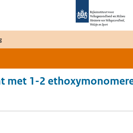
Rijksinstituut voor
Volksgezondheid en Milieu
Ministerie van Volksgezondheid,
Welzijn en Sport
g
at met 1-2 ethoxymonomere