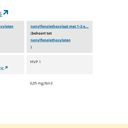
(opent in een nieuw tabblad)
s
(nonylfenolethoxylaat
oxylaten
nonylfenolethoxylaat met 1-2 e...
(behoort tot
nonylfenolethoxylaten
)
MVP 1
(opent in een nieuw tabblad)
ing
0,05 mg/Nm3
nt in een nieuw tabblad)