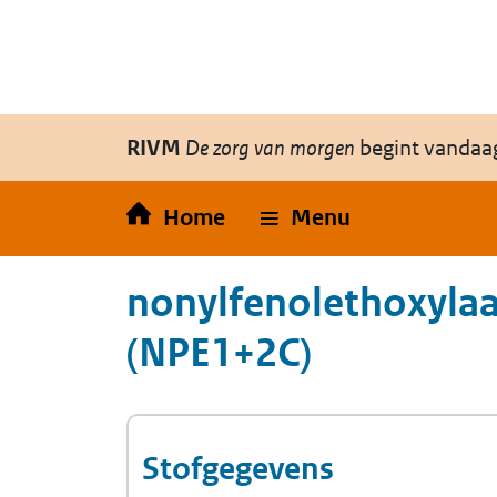
Overslaan en naar de inhoud gaan
Direct naar de hoofdnavigatie
RIVM
De zorg van morgen
begint vandaa
Home
Menu
nonylfenolethoxyla
(NPE1+2C)
Stofgegevens