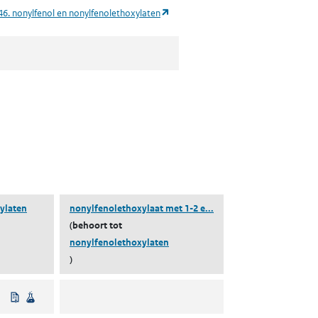
ad)
(opent in een nieuw tabblad)
46. nonylfenol en nonylfenolethoxylaten
(nonylfenolethoxylaat 
ylaten
nonylfenolethoxylaat met 1-2 e...
(behoort tot
nonylfenolethoxylaten
)
Beleidsmatig vastgesteld
Wetenschappelijke bron