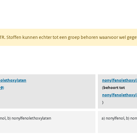
 tabblad)
PRTR. Stoffen kunnen echter tot een groep behoren waarvoor wel ge
pent in een nieuw tabblad)
olethoxylaten
nonylfenolethoxyla
-9)
(behoort tot
nonylfenolethoxyl
)
enol, b) nonylfenolethoxylaten
a) nonylfenol, b) no