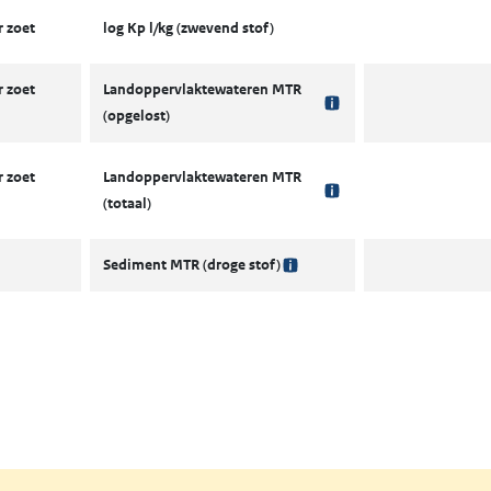
 zoet
log Kp l/kg (zwevend stof)
 zoet
Landoppervlaktewateren MTR
(opgelost)
 zoet
Landoppervlaktewateren MTR
(totaal)
Sediment MTR (droge stof)
ent in een nieuw tabblad)
een nieuw tabblad)