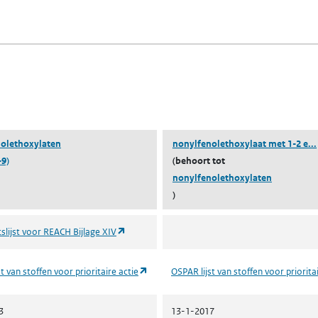
n een nieuw tabblad)
blad)
olethoxylaten
nonylfenolethoxylaat met 1-2 e...
-9)
(behoort tot
nonylfenolethoxylaten
)
(opent in een nieuw tabblad)
slijst voor REACH Bijlage XIV
(opent in een nieuw tabblad)
t van stoffen voor prioritaire actie
OSPAR lijst van stoffen voor priorita
3
13-1-2017