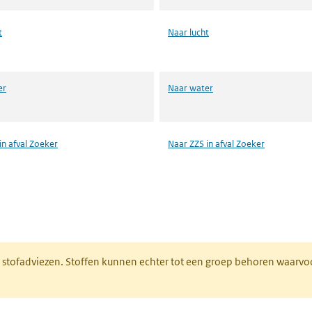
t
Naar lucht
er
Naar water
in afval Zoeker
Naar ZZS in afval Zoeker
n een nieuw tabblad)
M stofadviezen. Stoffen kunnen echter tot een groep behoren waarvo