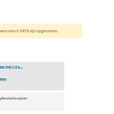
gevens voor E-PRTR zijn opgenomen.
(nonylfenolethoxylaat met 1-2 ethoxymonomeren gecarbox
at met 1-2 e...
aten
nylfenolethoxylaten