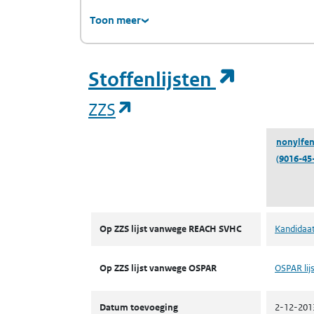
Toon meer
(opent i
Stoffenlijsten
(opent in een nieuw tab
ZZS
nonylfen
(9016-45
ZZS
Op ZZS lijst vanwege REACH SVHC
Kandidaat
Op ZZS lijst vanwege OSPAR
OSPAR lijs
Datum toevoeging
2-12-201