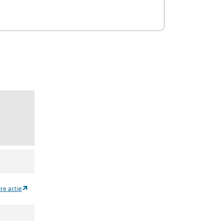
(nonylfenolethoxylaat met 1-2 ethoxymonomeren gecarboxyleerd (NPE1+2
(opent in een nieuw tabblad)
ire actie