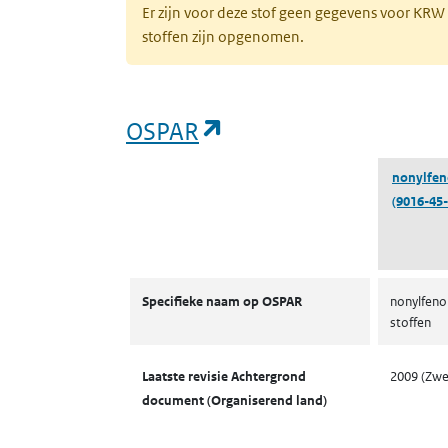
Er zijn voor deze stof geen gegevens voor KRW
stoffen zijn opgenomen.
(opent in een nieuw 
OSPAR
nonylfen
(9016-45-
OSPAR
Specifieke naam op OSPAR
nonylfeno
stoffen
Laatste revisie Achtergrond
2009 (Zw
document (Organiserend land)