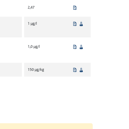
Beleidsmatig vastgesteld
2,47
Beleidsmatig vastgesteld
Wetenschappelijke bron
1 µg/l
Beleidsmatig vastgesteld
Wetenschappelijke bron
1,0 µg/l
Beleidsmatig vastgesteld
Wetenschappelijke bron
150 µg/kg