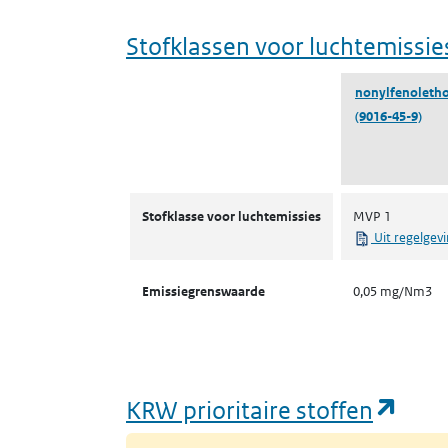
Stofklassen voor luchtemissie
nonylfenoleth
(9016-45-9)
Stofklassen voor luchtemissies
Stofklasse voor luchtemissies
MVP 1
Uit regelgev
Emissiegrenswaarde
0,05 mg/Nm3
(ope
KRW prioritaire stoffen