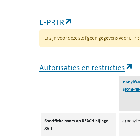
(opent in een nieuw
E-PRTR
Er zijn voor deze stof geen gegevens voor E-
(o
Autorisaties en restricties
nonylfen
(9016-45
Autorisaties en restricties
Specifieke naam op REACH bijlage
a) nonylf
XVII