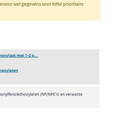
aarvoor wel gegevens voor KRW prioritaire
(nonylfenolethoxylaat met 1-2 ethoxymonomeren gec
oxylaat met 1-2 e...
hoxylaten
nonylfenolethoxylaten (NP/NPE's) en verwante