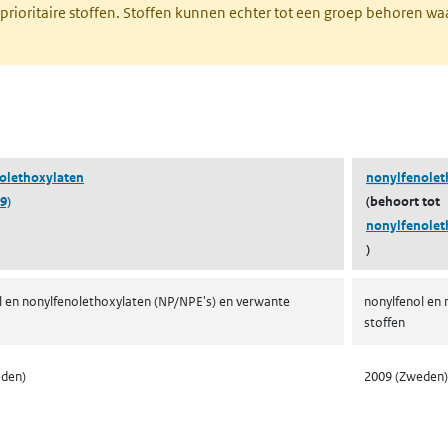
 prioritaire stoffen. Stoffen kunnen echter tot een groep behoren w
tabblad)
olethoxylaten
nonylfenoleth
9)
(behoort tot
nonylfenolet
)
l en nonylfenolethoxylaten (NP/NPE's) en verwante
nonylfenol en 
stoffen
eden)
2009 (Zweden)