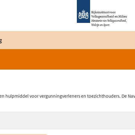
Rijksinstituut voor
Volksgezondheid en Milieu
Ministerie van Volksgezondheid,
Welzijn en Sport
g
en hulpmiddel voor vergunningverleners en toezichthouders. De Navig