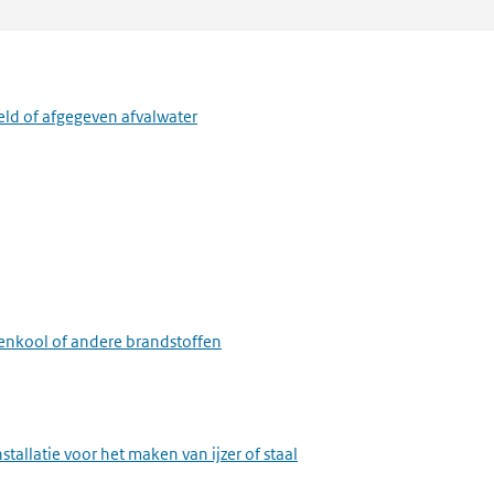
stallatie voor het maken van papierpulp, papier, karton, oriented s
stallatie voor het voorbehandelen of het verven van textielvezels of 
eld of afgegeven afvalwater
metaal
eenkool of andere brandstoffen
and, grind of kalk
stallatie voor het maken van ijzer of staal