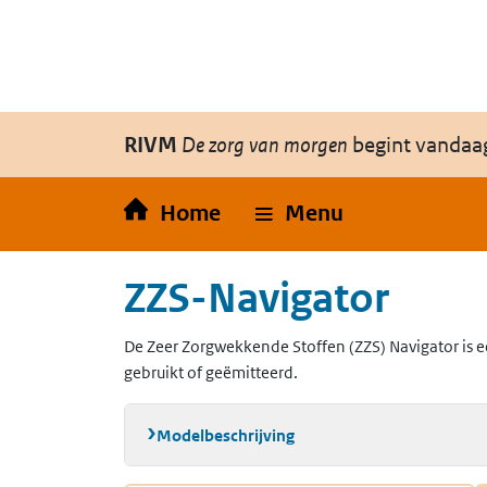
Overslaan en naar de inhoud gaan
Direct naar de hoofdnavigatie
RIVM
De zorg van morgen
begint vandaa
Home
Menu
ZZS-Navigator
De Zeer Zorgwekkende Stoffen (ZZS) Navigator is e
gebruikt of geëmitteerd.
Modelbeschrijving