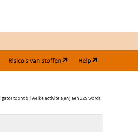
(opent in een nieuw tabb
(opent in een
Risico's van stoffen
Help
ator toont bij welke activiteit(en) een ZZS wordt