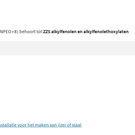
 (NPEO>8)
behoort tot
ZZS alkylfenolen en alkylfenolethoxylaten
stallatie voor het maken van ijzer of staal