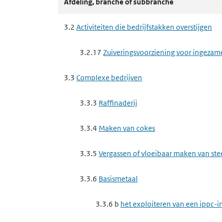
Afdeling, branche of subbranche
3.3.9 a
het exploiteren van een ippc-in
vezelplaat van hout
3.2
Activiteiten die bedrijfstakken overstijgen
3.3.9 b
het exploiteren van een ippc-in
3.2.17
Zuiveringsvoorziening voor ingezam
3.4
Nutssector en industrie
3.3
Complexe bedrijven
3.4.4
Metaalproductenindustrie
3.3.3
Raffinaderij
3.4.4 f
het maken van producten van 
3.3.4
Maken van cokes
3.4.5
Minerale producten industrie
3.3.5
Vergassen of vloeibaar maken van st
3.4.5 e
het winnen van steen, mergel, z
3.3.6
Basismetaal
3.4.6
Chemische producten industrie
3.3.6 b
het exploiteren van een ippc-in