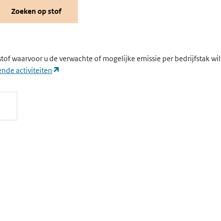
Zoeken op stof
stof waarvoor u de verwachte of mogelijke emissie per bedrijfstak wi
(opent in een nieuw tabblad)
nde activiteiten