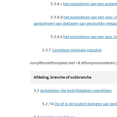
3.4.6 a
het maken van elastomeren, ver
3.3.6 c
het exploiteren van een andere 
3.4.6 e
het maken van schoonmaakmid
3.3.6 d
het exploiteren van een ippc-
aanbrengen van deklagen van gesmolten metaa
3.4.7
Papierindustrie, houtindustrie, textiel
3.3.6 e
het exploiteren van een ippc-in
3.4.7 c
het maken van papierstof, papi
3.3.7
Complexe minerale industrie
3.4.7 g
het maken van producten van pap
nonylfenolethoxylaat met >8 ethoxymonomeren
3.3.7 d
het exploiteren van een ippc-i
3.4.9
Rubberindustrie en kunststofindustrie
3.3.7 e
het exploiteren van een andere
Afdeling, branche of subbranche
glasvezels
3.4.9 b
het blazen, expanderen of schu
3.2
Activiteiten die bedrijfstakken overstijgen
3.3.8
Basischemie
3.4.9 c
het verwerken van elastomeren
3.2.14
Op of in de bodem brengen van bedrij
3.3.8 a
het exploiteren van een ippc-i
3.4.9 e
het maken van producten van k