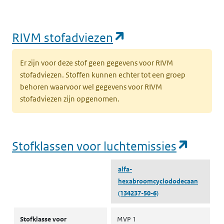
water
(opent in een nie
RIVM stofadviezen
Er zijn voor deze stof geen gegevens voor RIVM
stofadviezen. Stoffen kunnen echter tot een groep
behoren waarvoor wel gegevens voor RIVM
stofadviezen zijn opgenomen.
(opent
Stofklassen voor luchtemissies
alfa-
hexabroomcyclododecaan
(134237-50-6)
Stofklassen voor luchtemissies
Stofklasse voor
MVP 1