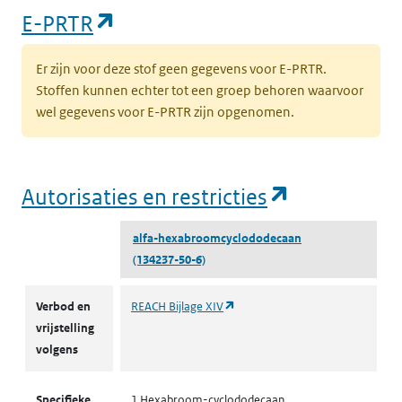
(opent in een nieuw tabblad)
E-PRTR
Er zijn voor deze stof geen gegevens voor E-PRTR.
Stoffen kunnen echter tot een groep behoren waarvoor
wel gegevens voor E-PRTR zijn opgenomen.
(opent in e
Autorisaties en restricties
alfa-hexabroomcyclododecaan
(134237-50-6)
Autorisaties en restricties
(opent in een nieuw tabblad)
Verbod en
REACH Bijlage XIV
vrijstelling
volgens
Specifieke
1 Hexabroom-cyclododecaan