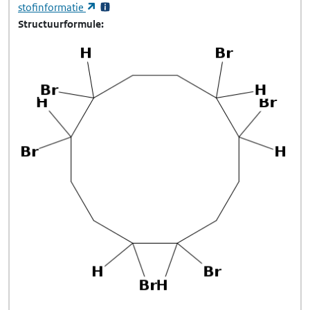
(opent in een nieuw tabblad)
stofinformatie
Structuurformule