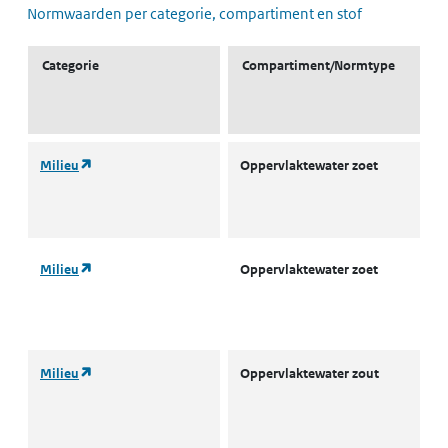
Normwaarden per categorie, compartiment en stof
Categorie
Compartiment/Normtype
(opent in een nieuw tabblad)
Milieu
Oppervlaktewater zoet
L
w
(
(opent in een nieuw tabblad)
Milieu
Oppervlaktewater zoet
L
w
(
(opent in een nieuw tabblad)
Milieu
Oppervlaktewater zout
A
o
w
(