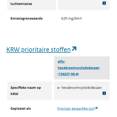
luchtemissies
Emissiegrenswaarde
0,05 mg/Nm3
(opent in een
KRW prioritaire stoffen
alfa-
hexabroomcyclododecaan
(134237-50-6)
KRW prioritaire stoffen
Specifieke naam op
α- hexabroomcyclododecaan
KRW
(opent in ee
Geplaatst als
Prioritair gevaarlijke stof