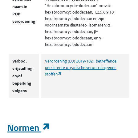
"Hexabroomcyclo-dodecaan" omvat:
naam in
hexabroomcyclododecaan, 1,2,5,6,9,10-
POP
hexabroomcyclododecaan en zijn
verordening
voornaamste diastereo-isomeren: α-
hexabroomcyclododecaan, β-
hexabroomcyclododecaan, en γ-
hexabroomcyclododecaan
Verbod,
Verordening (EU) 2019/1021 betreffende
persistente organische verontreinigende
vrijstelling
(opent in een nieuw tabblad)
stoffen
en/of
beperking
volgens
(opent in een nieuw t
Normen