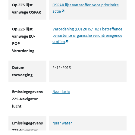
Op ZZS lijst
OSPAR lijst van stoffen voor prioritaire
(opent in een nieuw tabblad)
actie
vanwege OSPAR
Op ZZS lijst
Verordening (EU) 2019/1021 betreffende
persistente organische verontreinigende
vanwege EU-
(opent in een nieuw tabblad)
stoffen
POP
Verordening
Datum
2-12-2013
toevoeging
Emissiegegevens
Naar lucht
ZZS-Navigator
lucht
Emissiegegevens
Naar water
ZZS-Navigator