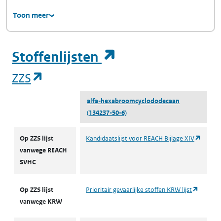
Toon meer
(opent in een ni
Stoffenlijsten
(opent in een nieuw tabblad)
ZZS
alfa-hexabroomcyclododecaan
(134237-50-6)
ZZS
(opent 
Op ZZS lijst
Kandidaatslijst voor REACH Bijlage XIV
vanwege REACH
SVHC
(opent 
Op ZZS lijst
Prioritair gevaarlijke stoffen KRW lijst
vanwege KRW