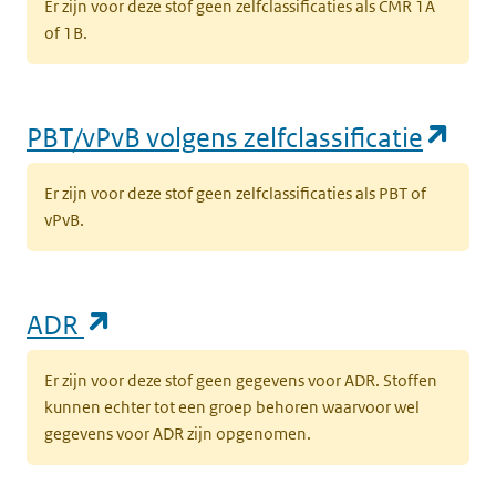
Er zijn voor deze stof geen zelfclassificaties als CMR 1A
of 1B.
(op
PBT/vPvB volgens zelfclassificatie
Er zijn voor deze stof geen zelfclassificaties als PBT of
vPvB.
(opent in een nieuw tabblad)
ADR
Er zijn voor deze stof geen gegevens voor ADR. Stoffen
kunnen echter tot een groep behoren waarvoor wel
gegevens voor ADR zijn opgenomen.