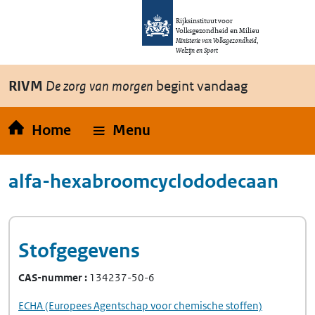
Overslaan en naar de inhoud gaan
Direct naar de hoofdnavigatie
Rijksinstituut voor
Volksgezondheid en Milieu
Ministerie van Volksgezondheid,
Welzijn en Sport
RIVM
De zorg van morgen
begint vandaag
Home
Menu
alfa-hexabroomcyclododecaan
Stofgegevens
CAS-nummer
134237-50-6
ECHA
(Europees Agentschap voor chemische stoffen)