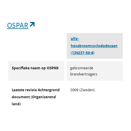
(opent in een nieuw tabblad)
OSPAR
alfa-
hexabroomcyclododecaan
(134237-50-6)
OSPAR
Specifieke naam op OSPAR
gebromeerde
brandvertragers
Laatste revisie Achtergrond
2009 (Zweden)
document (Organiserend
land)