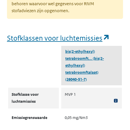
behoren waarvoor wel gegevens voor RIVM
stofadviezen zijn opgenomen.
(opent
Stofklassen voor luchtemissies
bis(2-ethylhexyl)
tetrabroomft...
(bis(2-
ethylhexyl)
tetrabroomftalaat)
(26040-51-7)
Stofklassen voor luchtemissies
Stofklasse voor
MVP 1
luchtemissies
Emissiegrenswaarde
0,05 mg/Nm3