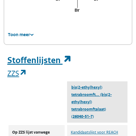
Toon meer
(opent in een ni
Stoffenlijsten
(opent in een nieuw tabblad)
ZZS
bis(2-ethylhexyl)
tetrabroomft...
(bis(2-
ethylhexyl)
tetrabroomftalaat)
(26040-51-7)
ZZS
Op ZZS lijst vanwege
Kandidaatslijst voor REACH