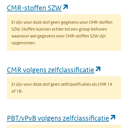
(opent in een nieu
CMR-stoffen SZW
Er zijn voor deze stof geen gegevens voor CMR-stoffen
SZW. Stoffen kunnen echter tot een groep behoren
waarvoor wel gegevens voor CMR-stoffen SZW zijn
opgenomen.
(opent i
CMR volgens zelfclassificatie
Er zijn voor deze stof geen zelfclassificaties als CMR 1A
of 1B.
(op
PBT/vPvB volgens zelfclassificatie