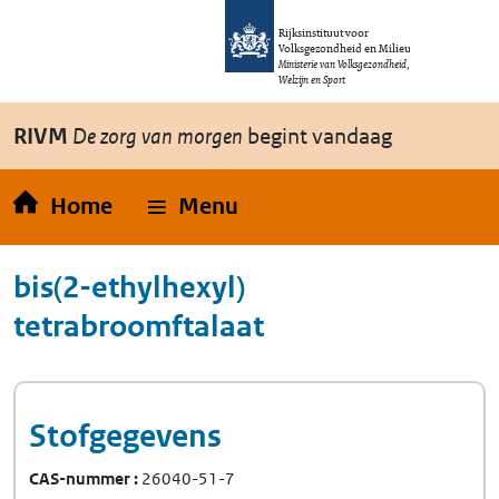
Overslaan en naar de inhoud gaan
Direct naar de hoofdnavigatie
Rijksinstituut voor
Volksgezondheid en Milieu
Ministerie van Volksgezondheid,
Welzijn en Sport
RIVM
De zorg van morgen
begint vandaag
Home
Menu
bis(2-ethylhexyl)
tetrabroomftalaat
Stofgegevens
CAS-nummer
26040-51-7