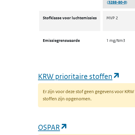
(3288-80-0)
Stofklassen voor luchtemissies
Stofklasse voor luchtemissies
MVP 2
Emissiegrenswaarde
1 mg/Nm3
(ope
KRW prioritaire stoffen
Er zijn voor deze stof geen gegevens voor KRW
stoffen zijn opgenomen.
(opent in een nieuw 
OSPAR