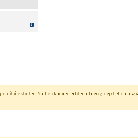
nt in een nieuw tabblad)
 prioritaire stoffen. Stoffen kunnen echter tot een groep behoren w
tabblad)