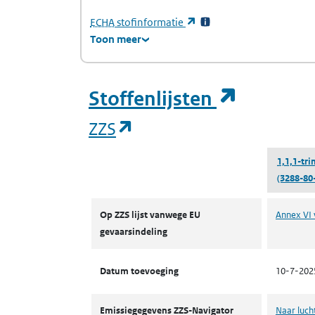
(Europees Agentschap voor chemische stof
(opent in een nieuw tabb
ECHA
stofinformatie
Toon meer
(opent i
Stoffenlijsten
(opent in een nieuw tab
ZZS
1,1,1-tr
(3288-80
ZZS
Op ZZS lijst vanwege EU
Annex VI 
gevaarsindeling
Datum toevoeging
10-7-202
Emissiegegevens ZZS-Navigator
Naar luch