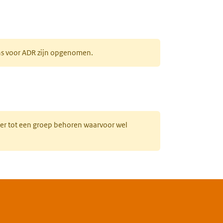
ens voor ADR zijn opgenomen.
uw tabblad)
hter tot een groep behoren waarvoor wel