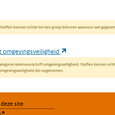
bblad)
R. Stoffen kunnen echter tot een groep behoren waarvoor wel gegev
(opent in een nie
ft omgevingsveiligheid
fcategorie rekenvoorschrift omgevingsveiligheid. Stoffen kunnen ec
 omgevingsveiligheid zijn opgenomen.
 deze site
(opent in een nieuw tabblad)
n