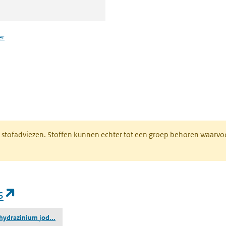
er
n een nieuw tabblad)
M stofadviezen. Stoffen kunnen echter tot een groep behoren waarvo
(opent in een nieuw tabblad)
s
(1,1,1-trimethylhydrazinium jodide)
hydrazinium jod...