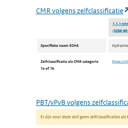
CMR volgens zelfclassificatie
1,1,1-tr
(3288-80
CMR volgens zelfclassificatie
Specifieke naam ECHA
Hydraziniu
Zelfclassificatie als CMR categorie
https://c
1a of 1b
PBT/vPvB volgens zelfclassific
Er zijn voor deze stof geen zelfclassificaties als