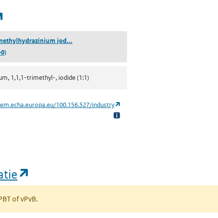
(opent in een nieuw tabblad)
(1,1,1-trimethylhydrazinium jodide)
imethylhydrazinium jod...
-0)
m, 1,1,1-trimethyl-, iodide (1:1)
(opent in een nieuw tabblad)
hem.echa.europa.eu/100.156.527/industry
(opent in een nieuw tabblad)
atie
 PBT of vPvB.