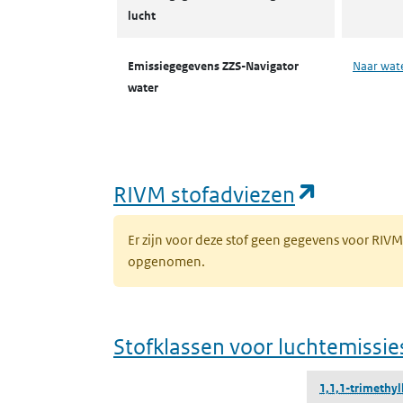
lucht
Emissiegegevens ZZS-Navigator
Naar wat
water
(opent i
RIVM stofadviezen
Er zijn voor deze stof geen gegevens voor RIV
opgenomen.
Stofklassen voor luchtemissie
1,1,1-trimethyl