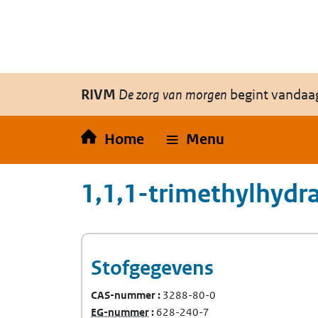
Overslaan en naar de inhoud gaan
Direct naar de hoofdnavigatie
RIVM
De zorg van morgen
begint vandaa
Home
Menu
1,1,1-trimethylhydr
Stofgegevens
CAS-nummer
3288-80-0
(Europees Gemeenschap-nummer)
EG-nummer
628-240-7