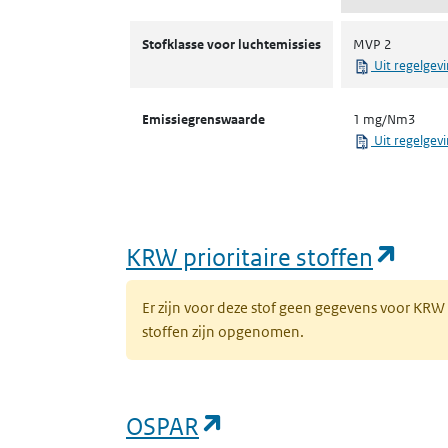
Stofklassen voor luchtemissies
Stofklasse voor luchtemissies
MVP 2
Uit regelgev
Emissiegrenswaarde
1 mg/Nm3
Uit regelgev
(ope
KRW prioritaire stoffen
Er zijn voor deze stof geen gegevens voor KRW
stoffen zijn opgenomen.
(opent in een nieuw 
OSPAR