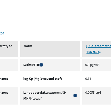
 nieuw tabblad)
tof
ormtype
Norm
1,2-dibroometh
(106-93-4)
Lucht MTR
0,2 µg/m3
 zoet
log Kp l/kg (zwevend stof)
0,71
 zoet
Landoppervlaktewateren JG-
0,0033 µg/l
MKN (totaal)