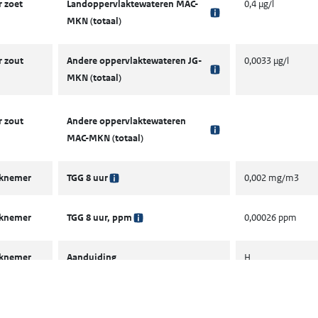
 zoet
Landoppervlaktewateren MAC-
0,4 µg/l
MKN (totaal)
 zout
Andere oppervlaktewateren JG-
0,0033 µg/l
MKN (totaal)
 zout
Andere oppervlaktewateren
MAC-MKN (totaal)
rknemer
TGG 8 uur
0,002 mg/m3
rknemer
TGG 8 uur, ppm
0,00026 ppm
rknemer
Aanduiding
H
iewaarde
Voorlichtingsrichtwaarde (VRW)
65 mg/m3
10 min