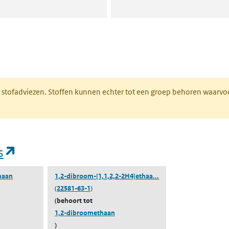
n een nieuw tabblad)
M stofadviezen. Stoffen kunnen echter tot een groep behoren waarvo
(opent in een nieuw tabblad)
s
(1,2-dibroom-[1,1,2,2
haan
1,2-dibroom-[1,1,2,2-2H4]ethaa...
(22581-63-1)
(behoort tot
1,2-dibroomethaan
)