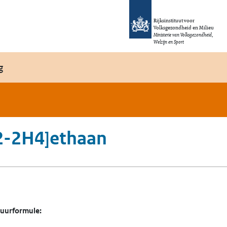
Rijksinstituut voor
Volksgezondheid en Milieu
Ministerie van Volksgezondheid,
Welzijn en Sport
g
,2-2H4]ethaan
tuurformule