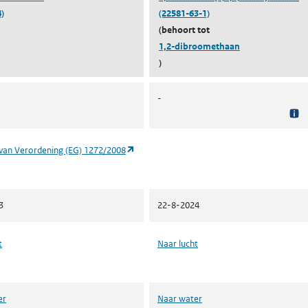
)
(22581-63-1)
(behoort tot
1,2-dibroomethaan
)
-
(opent in een nieuw tabblad)
van Verordening (EG) 1272/2008
3
22-8-2024
t
Naar lucht
er
Naar water