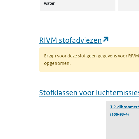
water
(opent i
RIVM stofadviezen
Er zijn voor deze stof geen gegevens voor RIV
opgenomen.
Stofklassen voor luchtemissie
1,2-dibroomet
(106-93-4)