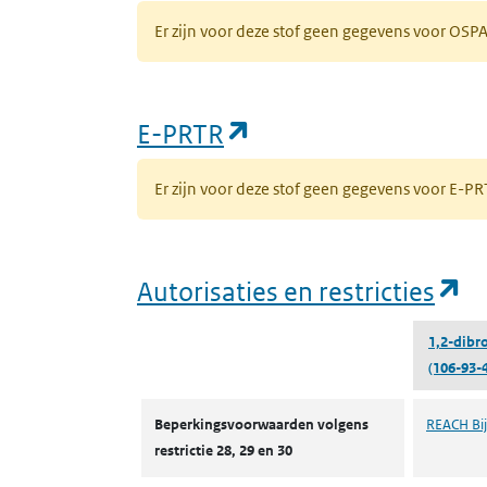
Er zijn voor deze stof geen gegevens voor OS
(opent in een nieuw
E-PRTR
Er zijn voor deze stof geen gegevens voor E-
(o
Autorisaties en restricties
1,2-dib
(106-93-4
Autorisaties en restricties
Beperkingsvoorwaarden volgens
REACH Bijl
restrictie 28, 29 en 30