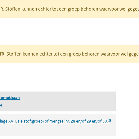
PAR. Stoffen kunnen echter tot een groep behoren waarvoor wel geg
 tabblad)
PRTR. Stoffen kunnen echter tot een groep behoren waarvoor wel ge
pent in een nieuw tabblad)
roomethaan
)
(opent in een n
age XVII, zie stof(groep) of mengsel nr. 28 en/of 29 en/of 30.