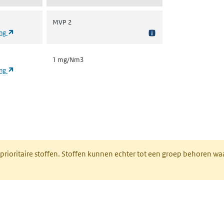
MVP 2
(opent in een nieuw tabblad)
ing
1 mg/Nm3
(opent in een nieuw tabblad)
ing
nt in een nieuw tabblad)
 prioritaire stoffen. Stoffen kunnen echter tot een groep behoren w
tabblad)