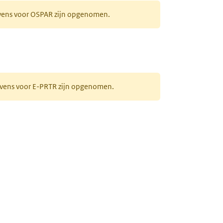
evens voor OSPAR zijn opgenomen.
gevens voor E-PRTR zijn opgenomen.
ieuw tabblad)