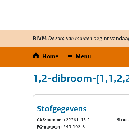
Overslaan en naar de inhoud gaan
Direct naar de hoofdnavigatie
RIVM
De zorg van morgen
begint vandaa
Home
Menu
1,2-dibroom-[1,1,2
Stofgegevens
CAS-nummer
22581-63-1
Struc
(Europees Gemeenschap-nummer)
EG-nummer
245-102-8