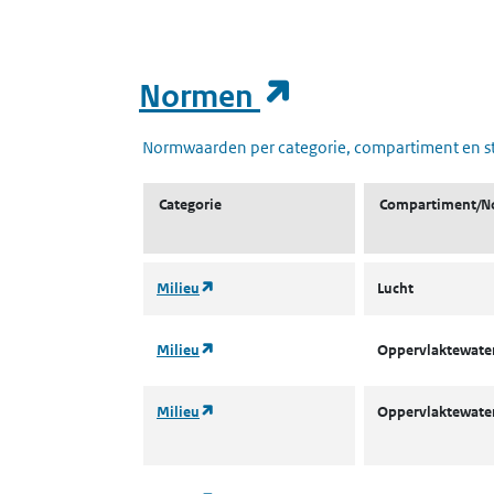
(opent in een
Normen
Normwaarden per categorie, compartiment en s
Categorie
Compartiment/N
(opent in een nieuw tabblad)
Milieu
Lucht
(opent in een nieuw tabblad)
Milieu
Oppervlaktewater
(opent in een nieuw tabblad)
Milieu
Oppervlaktewater