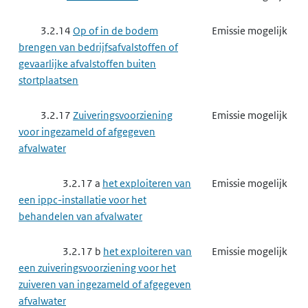
3.2.14
Op of in de bodem
Emissie mogelijk
3.3.8 e
het exploiteren van
Emissie mogelijk
brengen van bedrijfsafvalstoffen of
een ippc-installatie voor het maken
gevaarlijke afvalstoffen buiten
van farmaceutische producten
stortplaatsen
3.3.10
Afvalbeheer ippc-
Emissie mogelijk
3.2.17
Zuiveringsvoorziening
Emissie mogelijk
installaties
voor ingezameld of afgegeven
afvalwater
3.3.10 a
het verwijderen of
Emissie mogelijk
nuttig toepassen van gevaarlijke
3.2.17 a
het exploiteren van
Emissie mogelijk
afvalstoffen
een ippc-installatie voor het
behandelen van afvalwater
3.4
Nutssector en industrie
Emissie mogelijk
3.2.17 b
het exploiteren van
Emissie mogelijk
3.4.6
Chemische producten
Gebruik mogelijk
een zuiveringsvoorziening voor het
industrie
zuiveren van ingezameld of afgegeven
afvalwater
3.4.6 a
het maken van
Gebruik mogelijk