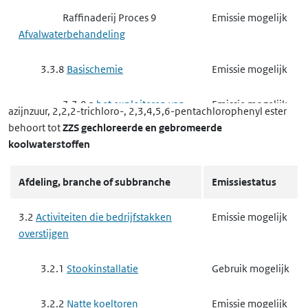
Raffinaderij Proces 9
Emissie mogelijk
Afvalwaterbehandeling
3.3.8
Basischemie
Emissie mogelijk
3.3.8 a
het exploiteren van
Emissie mogelijk
azijnzuur, 2,2,2-trichloro-, 2,3,4,5,6-pentachlorophenyl ester
een ippc-installatie voor het maken
behoort tot
ZZS gechloreerde en gebromeerde
van organisch-chemische producten
koolwaterstoffen
3.3.8 b
het exploiteren van
Emissie mogelijk
Afdeling, branche of subbranche
Emissiestatus
een ippc-installatie voor het maken
van anorganisch-chemische
3.2
Activiteiten die bedrijfstakken
Emissie mogelijk
producten
overstijgen
3.3.8 d
het exploiteren van
Gebruik mogelijk
3.2.1
Stookinstallatie
Gebruik mogelijk
een ippc-installatie voor het maken
van producten voor
3.2.2
Natte koeltoren
Emissie mogelijk
gewasbescherming of van biociden