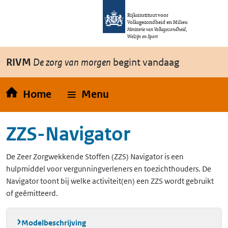
Overslaan en naar de inhoud gaan
Direct naar de hoofdnavigatie
Rijksinstituut voor
Volksgezondheid en Milieu
Ministerie van Volksgezondheid,
Welzijn en Sport
RIVM
De zorg van morgen
begint vandaag
Home
Menu
ZZS-Navigator
De Zeer Zorgwekkende Stoffen (ZZS) Navigator is een
hulpmiddel voor vergunningverleners en toezichthouders. De
Navigator toont bij welke activiteit(en) een ZZS wordt gebruikt
of geëmitteerd.
Modelbeschrijving