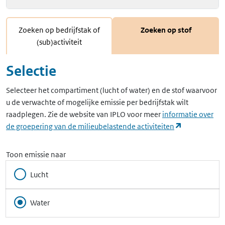
Zoeken op bedrijfstak of
Zoeken op stof
(sub)activiteit
Selectie
Selecteer het compartiment (lucht of water) en de stof waarvoor
u de verwachte of mogelijke emissie per bedrijfstak wilt
raadplegen. Zie de website van IPLO voor meer
informatie over
(opent in ee
de groepering van de milieubelastende activiteiten
Toon emissie naar
Lucht
Water