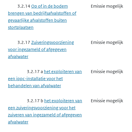
een ippc-installatie voor het maken
3.2.14
Op of in de bodem
Emissie mogelijk
van producten voor
brengen van bedrijfsafvalstoffen of
gewasbescherming of van biociden
gevaarlijke afvalstoffen buiten
stortplaatsen
3.3.9
Complexe papierindustrie,
Gebruik mogelijk
houtindustrie en textielindustrie
3.2.17
Zuiveringsvoorziening
Emissie mogelijk
voor ingezameld of afgegeven
3.3.9 a
het exploiteren van
Gebruik mogelijk
afvalwater
een ippc-installatie voor het maken
van papierpulp, papier, karton,
3.2.17 a
het exploiteren van
Emissie mogelijk
oriented strand board, spaanplaat of
een ippc-installatie voor het
vezelplaat van hout
behandelen van afvalwater
3.3.9 b
het exploiteren van
Gebruik mogelijk
3.2.17 b
het exploiteren van
Emissie mogelijk
een ippc-installatie voor het
een zuiveringsvoorziening voor het
voorbehandelen of het verven van
zuiveren van ingezameld of afgegeven
textielvezels of textiel
afvalwater
3.3.10
Afvalbeheer ippc-
Gebruik mogelijk