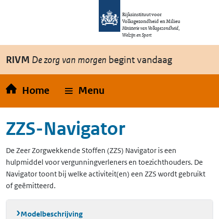
Overslaan en naar de inhoud gaan
Direct naar de hoofdnavigatie
Rijksinstituut voor
Volksgezondheid en Milieu
Ministerie van Volksgezondheid,
Welzijn en Sport
RIVM
De zorg van morgen
begint vandaag
Home
Menu
ZZS-Navigator
De Zeer Zorgwekkende Stoffen (ZZS) Navigator is een
hulpmiddel voor vergunningverleners en toezichthouders. De
Navigator toont bij welke activiteit(en) een ZZS wordt gebruikt
of geëmitteerd.
Modelbeschrijving