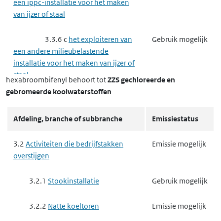
een ippc-installatie voor het maken
van ijzer of staal
3.3.6 c
het exploiteren van
Gebruik mogelijk
een andere milieubelastende
installatie voor het maken van ijzer of
staal
hexabroombifenyl
behoort tot
ZZS gechloreerde en
gebromeerde koolwaterstoffen
3.3.7
Complexe minerale
Gebruik mogelijk
industrie
Afdeling, branche of subbranche
Emissiestatus
3.3.8
Basischemie
Emissie mogelijk
3.2
Activiteiten die bedrijfstakken
Emissie mogelijk
overstijgen
3.3.8 a
het exploiteren van
Emissie mogelijk
een ippc-installatie voor het maken
3.2.1
Stookinstallatie
Gebruik mogelijk
van organisch-chemische producten
3.2.2
Natte koeltoren
Emissie mogelijk
3.3.8 d
het exploiteren van
Gebruik mogelijk