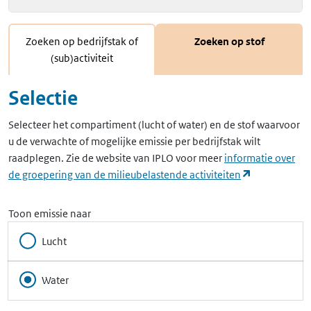
Zoeken op bedrijfstak of
Zoeken op stof
(sub)activiteit
Selectie
Selecteer het compartiment (lucht of water) en de stof waarvoor
u de verwachte of mogelijke emissie per bedrijfstak wilt
raadplegen. Zie de website van IPLO voor meer
informatie over
(opent in ee
de groepering van de milieubelastende activiteiten
Toon emissie naar
Lucht
Water