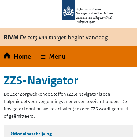
Overslaan en naar de inhoud gaan
Direct naar de hoofdnavigatie
Rijksinstituut voor
Volksgezondheid en Milieu
Ministerie van Volksgezondheid,
Welzijn en Sport
RIVM
De zorg van morgen
begint vandaag
Home
Menu
ZZS-Navigator
De Zeer Zorgwekkende Stoffen (ZZS) Navigator is een
hulpmiddel voor vergunningverleners en toezichthouders. De
Navigator toont bij welke activiteit(en) een ZZS wordt gebruikt
of geëmitteerd.
Modelbeschrijving