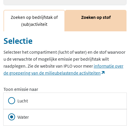
Zoeken op bedrijfstak of
Zoeken op stof
(sub)activiteit
Selectie
Selecteer het compartiment (lucht of water) en de stof waarvoor
u de verwachte of mogelijke emissie per bedrijfstak wilt
raadplegen. Zie de website van IPLO voor meer
informatie over
(opent in ee
de groepering van de milieubelastende activiteiten
Toon emissie naar
Lucht
Water