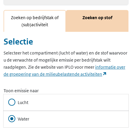
Zoeken op bedrijfstak of
Zoeken op stof
(sub)activiteit
Selectie
Selecteer het compartiment (lucht of water) en de stof waarvoor
u de verwachte of mogelijke emissie per bedrijfstak wilt
raadplegen. Zie de website van IPLO voor meer
informatie over
(opent in ee
de groepering van de milieubelastende activiteiten
Toon emissie naar
Lucht
Water