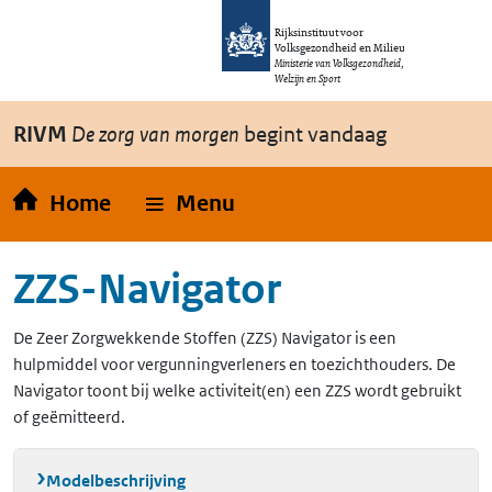
Overslaan en naar de inhoud gaan
Direct naar de hoofdnavigatie
Rijksinstituut voor
Volksgezondheid en Milieu
Ministerie van Volksgezondheid,
Welzijn en Sport
RIVM
De zorg van morgen
begint vandaag
Home
Menu
ZZS-Navigator
De Zeer Zorgwekkende Stoffen (ZZS) Navigator is een
hulpmiddel voor vergunningverleners en toezichthouders. De
Navigator toont bij welke activiteit(en) een ZZS wordt gebruikt
of geëmitteerd.
Modelbeschrijving