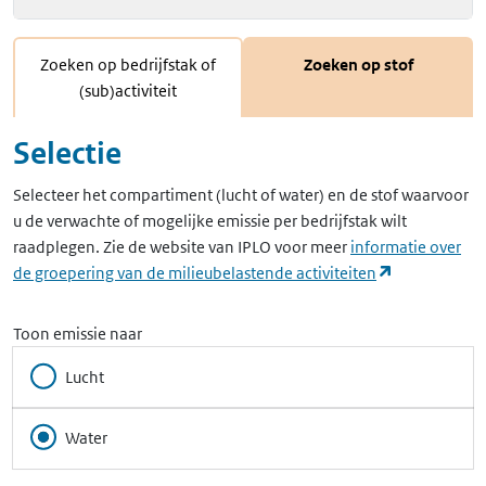
Zoeken op bedrijfstak of
Zoeken op stof
(sub)activiteit
Selectie
Selecteer het compartiment (lucht of water) en de stof waarvoor
u de verwachte of mogelijke emissie per bedrijfstak wilt
raadplegen. Zie de website van IPLO voor meer
informatie over
(opent in ee
de groepering van de milieubelastende activiteiten
Toon emissie naar
Lucht
Water