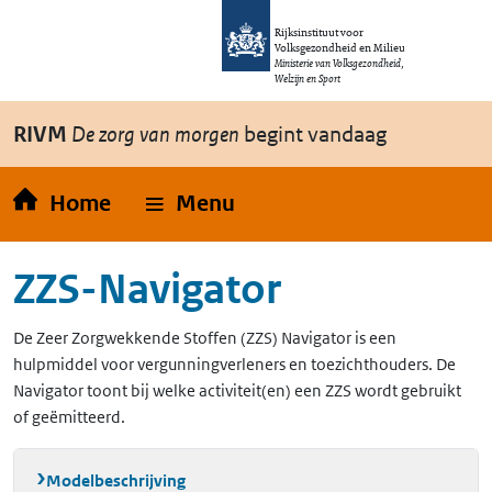
Overslaan en naar de inhoud gaan
Direct naar de hoofdnavigatie
Rijksinstituut voor
Volksgezondheid en Milieu
Ministerie van Volksgezondheid,
Welzijn en Sport
RIVM
De zorg van morgen
begint vandaag
Home
Menu
ZZS-Navigator
De Zeer Zorgwekkende Stoffen (ZZS) Navigator is een
hulpmiddel voor vergunningverleners en toezichthouders. De
Navigator toont bij welke activiteit(en) een ZZS wordt gebruikt
of geëmitteerd.
Modelbeschrijving