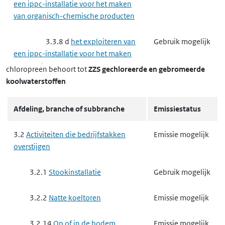
een ippc-installatie voor het maken
van organisch-chemische producten
3.3.8 d
het exploiteren van
Gebruik mogelijk
een ippc-installatie voor het maken
van producten voor
chloropreen
behoort tot
ZZS gechloreerde en gebromeerde
gewasbescherming of van biociden
koolwaterstoffen
3.3.9
Complexe papierindustrie,
Gebruik mogelijk
Afdeling, branche of subbranche
Emissiestatus
houtindustrie en textielindustrie
3.2
Activiteiten die bedrijfstakken
Emissie mogelijk
3.3.9 a
het exploiteren van
Gebruik mogelijk
overstijgen
een ippc-installatie voor het maken
van papierpulp, papier, karton,
3.2.1
Stookinstallatie
Gebruik mogelijk
oriented strand board, spaanplaat of
vezelplaat van hout
3.2.2
Natte koeltoren
Emissie mogelijk
3.3.9 b
het exploiteren van
Gebruik mogelijk
3.2.14
Op of in de bodem
Emissie mogelijk