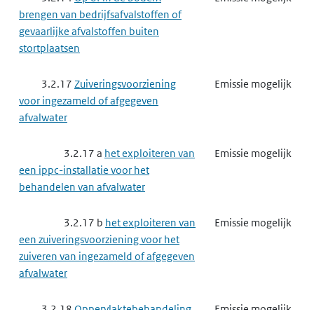
een ippc-installatie voor het
brengen van bedrijfsafvalstoffen of
voorbehandelen of het verven van
gevaarlijke afvalstoffen buiten
textielvezels of textiel
stortplaatsen
3.4
Nutssector en industrie
Emissie verwacht
3.2.17
Zuiveringsvoorziening
Emissie mogelijk
voor ingezameld of afgegeven
3.4.3
Buisleiding met gevaarlijke
Gebruik mogelijk
afvalwater
stoffen
3.2.17 a
het exploiteren van
Emissie mogelijk
3.4.4
Metaalproductenindustrie
Gebruik mogelijk
een ippc-installatie voor het
behandelen van afvalwater
3.4.4 f
het maken van
Gebruik mogelijk
producten van metaal
3.2.17 b
het exploiteren van
Emissie mogelijk
een zuiveringsvoorziening voor het
3.4.5
Minerale producten
Gebruik mogelijk
zuiveren van ingezameld of afgegeven
industrie
afvalwater
3.4.6
Chemische producten
Gebruik mogelijk
3.2.18
Oppervlaktebehandeling
Emissie mogelijk