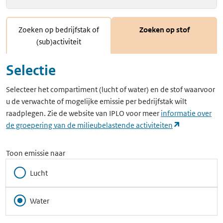
Zoeken op bedrijfstak of
Zoeken op stof
(sub)activiteit
Selectie
Selecteer het compartiment (lucht of water) en de stof waarvoor
u de verwachte of mogelijke emissie per bedrijfstak wilt
raadplegen. Zie de website van IPLO voor meer
informatie over
(opent in ee
de groepering van de milieubelastende activiteiten
Toon emissie naar
Lucht
Water