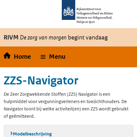
Overslaan en naar de inhoud gaan
Direct naar de hoofdnavigatie
Rijksinstituut voor
Volksgezondheid en Milieu
Ministerie van Volksgezondheid,
Welzijn en Sport
RIVM
De zorg van morgen
begint vandaag
Home
Menu
ZZS-Navigator
De Zeer Zorgwekkende Stoffen (ZZS) Navigator is een
hulpmiddel voor vergunningverleners en toezichthouders. De
Navigator toont bij welke activiteit(en) een ZZS wordt gebruikt
of geëmitteerd.
Modelbeschrijving