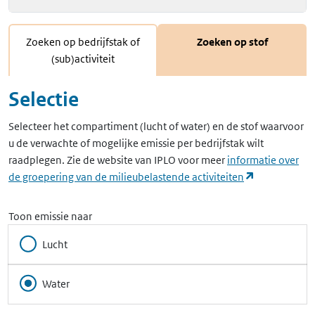
Zoeken op bedrijfstak of
Zoeken op stof
(sub)activiteit
Selectie
Selecteer het compartiment (lucht of water) en de stof waarvoor
u de verwachte of mogelijke emissie per bedrijfstak wilt
raadplegen. Zie de website van IPLO voor meer
informatie over
(opent in ee
de groepering van de milieubelastende activiteiten
Toon emissie naar
Lucht
Water