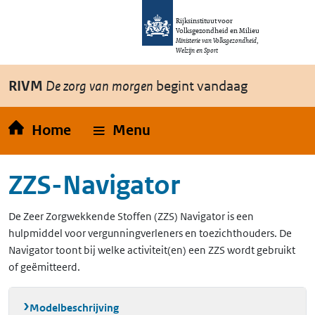
Overslaan en naar de inhoud gaan
Direct naar de hoofdnavigatie
Rijksinstituut voor
Volksgezondheid en Milieu
Ministerie van Volksgezondheid,
Welzijn en Sport
RIVM
De zorg van morgen
begint vandaag
Home
Menu
ZZS-Navigator
De Zeer Zorgwekkende Stoffen (ZZS) Navigator is een
hulpmiddel voor vergunningverleners en toezichthouders. De
Navigator toont bij welke activiteit(en) een ZZS wordt gebruikt
of geëmitteerd.
Modelbeschrijving