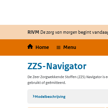
Overslaan en naar de inhoud gaan
Direct naar de hoofdnavigatie
RIVM
De zorg van morgen
begint vandaa
Home
Menu
ZZS-Navigator
De Zeer Zorgwekkende Stoffen (ZZS) Navigator is e
gebruikt of geëmitteerd.
Modelbeschrijving