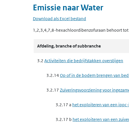
Emissie naar
Water
Download als Excel bestand
1,2,3,4,7,8-hexachloordibenzofuraan
behoort to
Afdeling, branche of subbranche
3.2
Activiteiten die bedrijfstakken overstijgen
3.2.14
Op of in de bodem brengen van bedrij
3.2.17
Zuiveringsvoorziening voor ingezam
3.2.17 a
het exploiteren van een ippc-
3.2.17 b
het exploiteren van een zuive