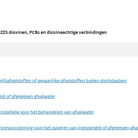
t
ZZS dioxinen, PCBs en dioxineachtige verbindingen
fsafvalstoffen of gevaarlijke afvalstoffen buiten stortplaatsen
eld of afgegeven afvalwater
installatie voor het behandelen van afvalwater
ringsvoorziening voor het zuiveren van ingezameld of afgegeven afv