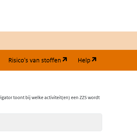
(opent in een nieuw tabb
(opent in een
Risico's van stoffen
Help
ator toont bij welke activiteit(en) een ZZS wordt