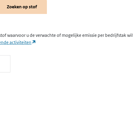
Zoeken op stof
stof waarvoor u de verwachte of mogelijke emissie per bedrijfstak wi
(opent in een nieuw tabblad)
nde activiteiten