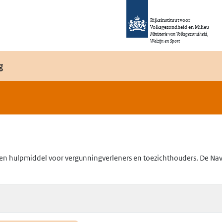
Rijksinstituut voor
Volksgezondheid en Milieu
Ministerie van Volksgezondheid,
Welzijn en Sport
g
en hulpmiddel voor vergunningverleners en toezichthouders. De Navig