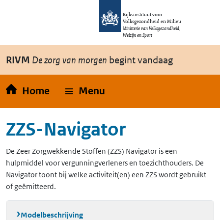
Overslaan en naar de inhoud gaan
Direct naar de hoofdnavigatie
Rijksinstituut voor
Volksgezondheid en Milieu
Ministerie van Volksgezondheid,
Welzijn en Sport
RIVM
De zorg van morgen
begint vandaag
Home
Menu
ZZS-Navigator
De Zeer Zorgwekkende Stoffen (ZZS) Navigator is een
hulpmiddel voor vergunningverleners en toezichthouders. De
Navigator toont bij welke activiteit(en) een ZZS wordt gebruikt
of geëmitteerd.
Modelbeschrijving