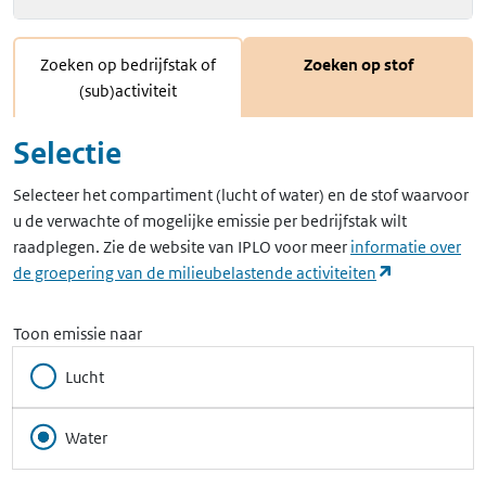
Zoeken op bedrijfstak of
Zoeken op stof
(sub)activiteit
Selectie
Selecteer het compartiment (lucht of water) en de stof waarvoor
u de verwachte of mogelijke emissie per bedrijfstak wilt
raadplegen. Zie de website van IPLO voor meer
informatie over
(opent in ee
de groepering van de milieubelastende activiteiten
Toon emissie naar
Lucht
Water