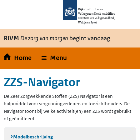
Overslaan en naar de inhoud gaan
Direct naar de hoofdnavigatie
Rijksinstituut voor
Volksgezondheid en Milieu
Ministerie van Volksgezondheid,
Welzijn en Sport
RIVM
De zorg van morgen
begint vandaag
Home
Menu
ZZS-Navigator
De Zeer Zorgwekkende Stoffen (ZZS) Navigator is een
hulpmiddel voor vergunningverleners en toezichthouders. De
Navigator toont bij welke activiteit(en) een ZZS wordt gebruikt
of geëmitteerd.
Modelbeschrijving