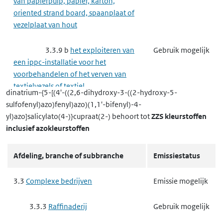
van papierpulp, papier, karton,
oriented strand board, spaanplaat of
vezelplaat van hout
3.3.9 b
het exploiteren van
Gebruik mogelijk
een ippc-installatie voor het
voorbehandelen of het verven van
textielvezels of textiel
dinatrium-{5-[(4'-((2,6-dihydroxy-3-((2-hydroxy-5-
sulfofenyl)azo)fenyl)azo)(1,1'-bifenyl)-4-
3.4
Nutssector en industrie
Gebruik mogelijk
yl)azo]salicylato(4-)}cupraat(2-)
behoort tot
ZZS kleurstoffen
inclusief azokleurstoffen
3.4.4
Metaalproductenindustrie
Gebruik mogelijk
Afdeling, branche of subbranche
Emissiestatus
3.4.4 f
het maken van
Gebruik mogelijk
producten van metaal
3.3
Complexe bedrijven
Emissie mogelijk
3.4.5
Minerale producten
Gebruik mogelijk
3.3.3
Raffinaderij
Gebruik mogelijk
industrie