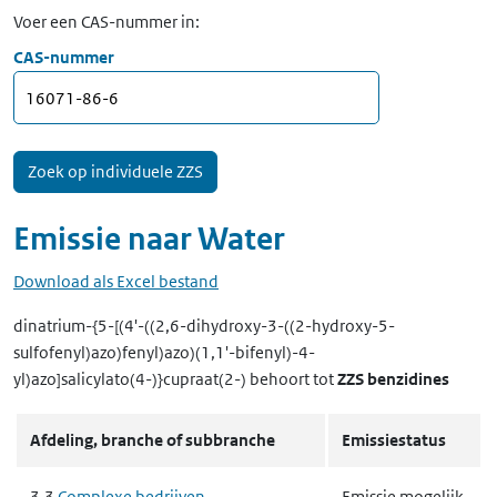
Voer een CAS-nummer in:
CAS-nummer
Emissie naar
Water
Download als Excel bestand
dinatrium-{5-[(4'-((2,6-dihydroxy-3-((2-hydroxy-5-
sulfofenyl)azo)fenyl)azo)(1,1'-bifenyl)-4-
yl)azo]salicylato(4-)}cupraat(2-)
behoort tot
ZZS benzidines
Afdeling, branche of subbranche
Emissiestatus
3.3
Complexe bedrijven
Emissie mogelijk