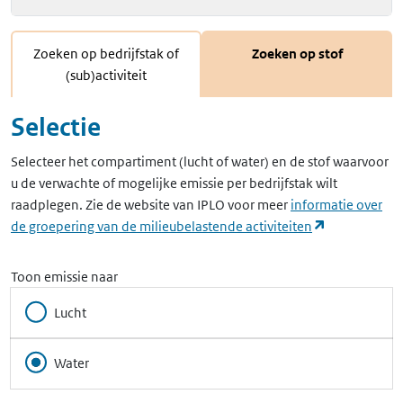
Zoeken op bedrijfstak of
Zoeken op stof
(sub)activiteit
Selectie
Selecteer het compartiment (lucht of water) en de stof waarvoor
u de verwachte of mogelijke emissie per bedrijfstak wilt
raadplegen. Zie de website van IPLO voor meer
informatie over
(opent in ee
de groepering van de milieubelastende activiteiten
Toon emissie naar
Lucht
Water