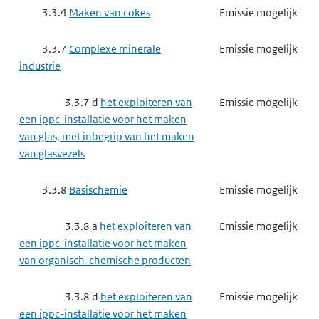
3.3.4
Maken van cokes
Emissie mogelijk
3.4.6
Chemische producten
Gebruik mogelijk
industrie
3.3.7
Complexe minerale
Emissie mogelijk
industrie
3.4.6 a
het maken van
Gebruik mogelijk
elastomeren, verf, lak, drukinkt, lijm,
3.3.7 d
het exploiteren van
Emissie mogelijk
waspoeder of enzymen
een ippc-installatie voor het maken
van glas, met inbegrip van het maken
3.4.6 e
het maken van
Gebruik mogelijk
van glasvezels
schoonmaakmiddelen of cosmetica
3.3.8
Basischemie
Emissie mogelijk
3.4.7
Papierindustrie,
Gebruik mogelijk
houtindustrie, textielindustrie en
3.3.8 a
het exploiteren van
Emissie mogelijk
leerindustrie
een ippc-installatie voor het maken
van organisch-chemische producten
3.4.7 c
het maken van
Gebruik mogelijk
papierstof, papierpulp, papier of
3.3.8 d
het exploiteren van
Emissie mogelijk
karton
een ippc-installatie voor het maken