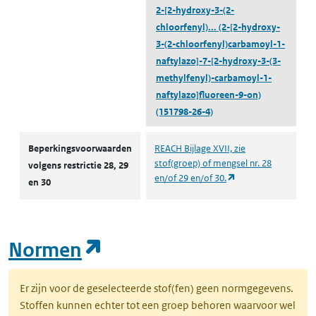
2-[2-hydroxy-3-(2-
chloorfenyl)...
(2-[2-hydroxy-
3-(2-chloorfenyl)carbamoyl-1-
naftylazo]-7-[2-hydroxy-3-(3-
methylfenyl)-carbamoyl-1-
naftylazo]fluoreen-9-on)
(151798-26-4)
Autorisaties en restricties
Beperkingsvoorwaarden
REACH Bijlage XVII, zie
stof(groep) of mengsel nr. 28
volgens restrictie 28, 29
(opent in een nieuw
en/of 29 en/of 30.
en 30
(opent in een nieuw tab
Normen
Er zijn voor de geselecteerde stof(fen) geen normgegevens.
Stoffen kunnen echter tot een groep behoren waarvoor wel