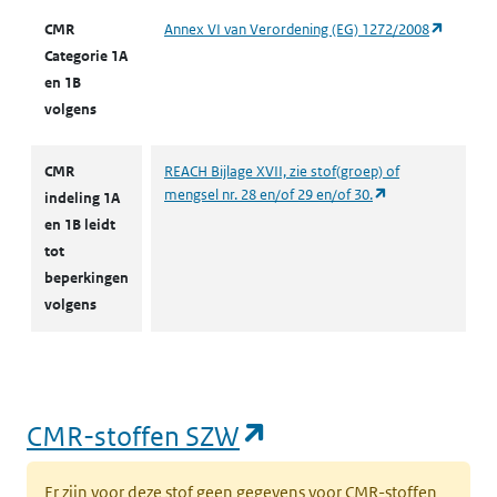
(opent i
CMR
Annex VI van Verordening (EG) 1272/2008
Categorie 1A
en 1B
volgens
CMR
REACH Bijlage XVII, zie stof(groep) of
(opent in een nie
mengsel nr. 28 en/of 29 en/of 30.
indeling 1A
en 1B leidt
tot
beperkingen
volgens
(opent in een nieu
CMR-stoffen SZW
Er zijn voor deze stof geen gegevens voor CMR-stoffen