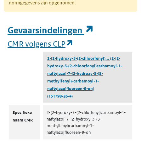
normgegevens zijn opgenomen.
(opent in e
Gevaarsindelingen
(opent in een nieuw
CMR volgens CLP
2-[2-hydroxy-3-(2-chloorfenyl)...
(2-[2-
hydroxy-3-(2-chloorfenyl)carbamoyl-1-
naftylazo]-7-[2-hydroxy-3-(3-
methylfenyl)-carbamoyl-1-
naftylazo]fluoreen-9-on)
(151798-26-4)
CMR volgens CLP
Specifieke
2-[2-hydroxy-3-(2-chlorfenyl)carbamoyl-1-
naftylazo]-7-[2-hydroxy-3-(3-
naam CMR
methylfenyl)carbamoyl-1-
naftylazo]fluoreen-9-on