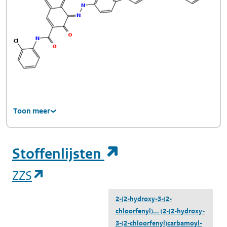
Toon meer
(opent in een ni
Stoffenlijsten
(opent in een nieuw tabblad)
ZZS
2-[2-hydroxy-3-(2-
chloorfenyl)...
(2-[2-hydroxy-
3-(2-chloorfenyl)carbamoyl-