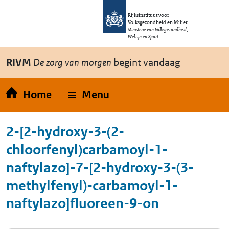
Overslaan en naar de inhoud gaan
Direct naar de hoofdnavigatie
Rijksinstituut voor
Volksgezondheid en Milieu
Ministerie van Volksgezondheid,
Welzijn en Sport
RIVM
De zorg van morgen
begint vandaag
Home
Menu
2-[2-hydroxy-3-(2-
chloorfenyl)carbamoyl-1-
naftylazo]-7-[2-hydroxy-3-(3-
methylfenyl)-carbamoyl-1-
naftylazo]fluoreen-9-on