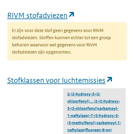
(opent in een nie
RIVM stofadviezen
Er zijn voor deze stof geen gegevens voor RIVM
stofadviezen. Stoffen kunnen echter tot een groep
behoren waarvoor wel gegevens voor RIVM
stofadviezen zijn opgenomen.
(opent
Stofklassen voor luchtemissies
2-[2-hydroxy-3-(2-
chloorfenyl)...
(2-[2-hydroxy-
3-(2-chloorfenyl)carbamoyl-
1-naftylazo]-7-[2-hydroxy-3-
(3-methylfenyl)-carbamoyl-1-
naftylazo]fluoreen-9-on)