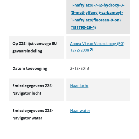
1-naftylazo]-7-[2-hydroxy-3-
(3-methylfenyl)-carbamoyl-
1-naftylazo]fluoreen-9-on)
(151798-26-4)
ZZS
Op ZZS lijst vanwege EU
Annex VI van Verordening (EG)
(opent in een nieuw tabbl
1272/2008
gevaarsindeling
Datum toevoeging
2-12-2013
Emissiegegevens ZZS-
Naar lucht
Navigator lucht
Emissiegegevens ZZS-
Naar water
Navigator water