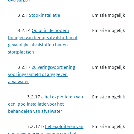
3.2.1
Stookinstallatie
Emissie mogelijk
3.2.14
Op of in de bodem
Emissie mogelijk
brengen van bedrijfsafvalstoffen of
gevaarlijke afvalstoffen buiten
stortplaatsen
3.2.17
Zuiveringsvoorziening
Emissie mogelijk
voor ingezameld of afgegeven
afvalwater
3.2.17 a
het exploiteren van
Emissie mogelijk
een ippc-installatie voor het
behandelen van afvalwater
3.2.17 b
het exploiteren van
Emissie mogelijk
een zuiveringsvoorziening voor het