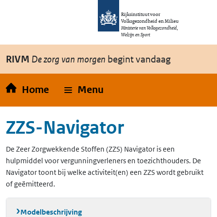
Overslaan en naar de inhoud gaan
Direct naar de hoofdnavigatie
Rijksinstituut voor
Volksgezondheid en Milieu
Ministerie van Volksgezondheid,
Welzijn en Sport
RIVM
De zorg van morgen
begint vandaag
Home
Menu
ZZS-Navigator
De Zeer Zorgwekkende Stoffen (ZZS) Navigator is een
hulpmiddel voor vergunningverleners en toezichthouders. De
Navigator toont bij welke activiteit(en) een ZZS wordt gebruikt
of geëmitteerd.
Modelbeschrijving