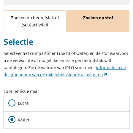
Zoeken op bedrijfstak of
Zoeken op stof
(sub)activiteit
Selectie
Selecteer het compartiment (lucht of water) en de stof waarvoor
u de verwachte of mogelijke emissie per bedrijfstak wilt
raadplegen. Zie de website van IPLO voor meer
informatie over
(opent in ee
de groepering van de milieubelastende activiteiten
Toon emissie naar
Lucht
Water