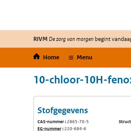
Overslaan en naar de inhoud gaan
Direct naar de hoofdnavigatie
RIVM
De zorg van morgen
begint vandaa
Home
Menu
10-chloor-10H-feno
Stofgegevens
CAS-nummer
2865-70-5
Struc
(Europees Gemeenschap-nummer)
EG-nummer
220-684-6