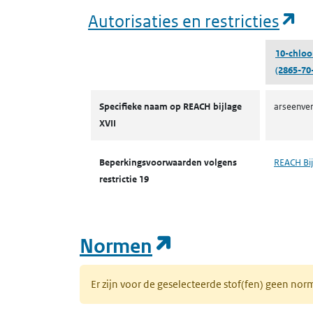
(o
Autorisaties en restricties
10-chloo
(2865-70
Autorisaties en restricties
Specifieke naam op REACH bijlage
arseenver
XVII
Beperkingsvoorwaarden volgens
REACH Bij
restrictie 19
(opent in een n
Normen
Er zijn voor de geselecteerde stof(fen) geen 