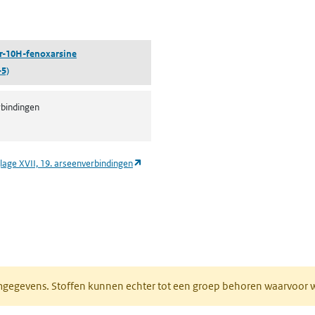
pent in een nieuw tabblad)
r-10H-fenoxarsine
-5)
bindingen
(opent in een nieuw tabblad)
lage XVII, 19. arseenverbindingen
ieuw tabblad)
normgegevens. Stoffen kunnen echter tot een groep behoren waarvoo