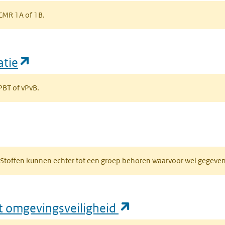
s CMR 1A of 1B.
(opent in een nieuw tabblad)
atie
 PBT of vPvB.
bblad)
R. Stoffen kunnen echter tot een groep behoren waarvoor wel gegev
(opent in een nie
ft omgevingsveiligheid