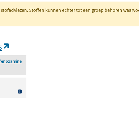
M stofadviezen. Stoffen kunnen echter tot een groep behoren waarvo
(opent in een nieuw tabblad)
s
fenoxarsine