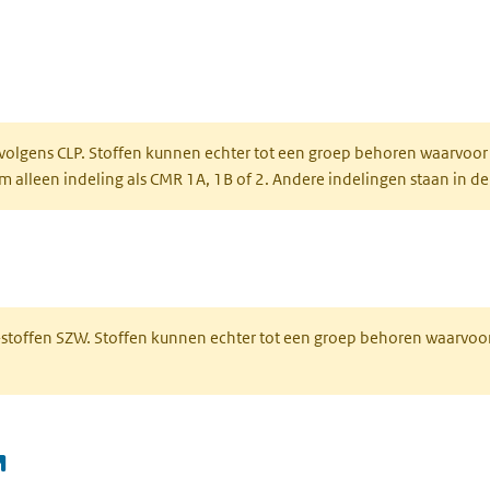
ent in een nieuw tabblad)
een nieuw tabblad)
 volgens CLP. Stoffen kunnen echter tot een groep behoren waarvoor
alleen indeling als CMR 1A, 1B of 2. Andere indelingen staan in de
 een nieuw tabblad)
R-stoffen SZW. Stoffen kunnen echter tot een groep behoren waarvoo
(opent in een nieuw tabblad)