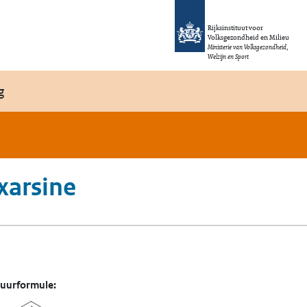
Rijksinstituut voor
Volksgezondheid en Milieu
Ministerie van Volksgezondheid,
Welzijn en Sport
g
xarsine
tuurformule