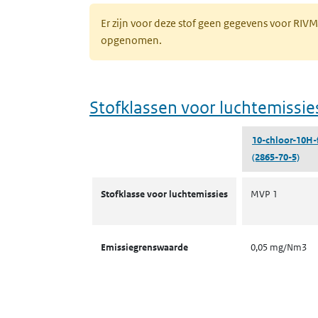
Er zijn voor deze stof geen gegevens voor RIV
opgenomen.
Stofklassen voor luchtemissie
10-chloor-10H-
(2865-70-5)
Stofklassen voor luchtemissies
Stofklasse voor luchtemissies
MVP 1
Emissiegrenswaarde
0,05 mg/Nm3