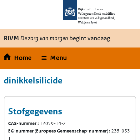
Overslaan en naar de inhoud gaan
Direct naar de hoofdnavigatie
Rijksinstituut voor
Volksgezondheid en Milieu
Ministerie van Volksgezondheid,
Welzijn en Sport
RIVM
De zorg van morgen
begint vandaag
Home
Menu
dinikkelsilicide
Stofgegevens
CAS-nummer
12059-14-2
EG-nummer
(Europees Gemeenschap-nummer)
235-033-
1