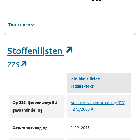
Toon meer
(opent in een ni
Stoffenlijsten
(opent in een nieuw tabblad)
ZZS
dinikkelsilicide
(12059-14-2)
ZZS
Op ZZS lijst vanwege EU
Annex VI van Verordening (EG)
(opent in een nieuw tabbl
1272/2008
gevaarsindeling
Datum toevoeging
2-12-2013