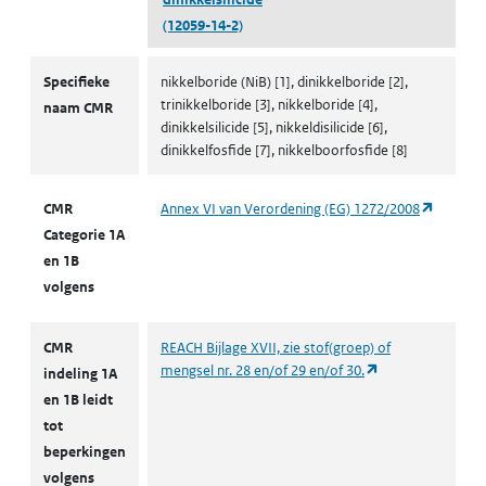
(12059-14-2)
CMR volgens CLP
Specifieke
nikkelboride (NiB) [1], dinikkelboride [2],
trinikkelboride [3], nikkelboride [4],
naam CMR
dinikkelsilicide [5], nikkeldisilicide [6],
dinikkelfosfide [7], nikkelboorfosfide [8]
(opent i
CMR
Annex VI van Verordening (EG) 1272/2008
Categorie 1A
en 1B
volgens
CMR
REACH Bijlage XVII, zie stof(groep) of
(opent in een nie
mengsel nr. 28 en/of 29 en/of 30.
indeling 1A
en 1B leidt
tot
beperkingen
volgens