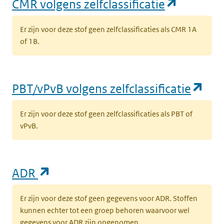
(opent i
CMR volgens zelfclassificatie
Er zijn voor deze stof geen zelfclassificaties als CMR 1A
of 1B.
(op
PBT/vPvB volgens zelfclassificatie
Er zijn voor deze stof geen zelfclassificaties als PBT of
vPvB.
(opent in een nieuw tabblad)
ADR
Er zijn voor deze stof geen gegevens voor ADR. Stoffen
kunnen echter tot een groep behoren waarvoor wel
gegevens voor ADR zijn opgenomen.