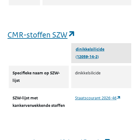
(opent in een nieu
CMR-stoffen SZW
dinikkelsilicide
(12059-14-2)
CMR-stoffen SZW
Specifieke naam op SZW-
dinikkelsilicide
lijst
(opent in 
SZW-lijst met
Staatscourant 2026-46
kankerverwekkende stoffen