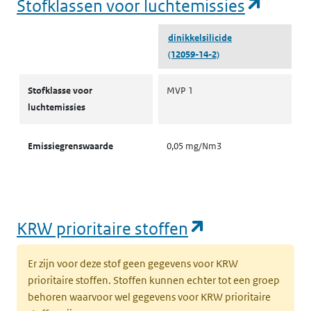
(opent
Stofklassen voor luchtemissies
dinikkelsilicide
(12059-14-2)
Stofklassen voor luchtemissies
Stofklasse voor
MVP 1
luchtemissies
Emissiegrenswaarde
0,05 mg/Nm3
(opent in een
KRW prioritaire stoffen
Er zijn voor deze stof geen gegevens voor KRW
prioritaire stoffen. Stoffen kunnen echter tot een groep
behoren waarvoor wel gegevens voor KRW prioritaire