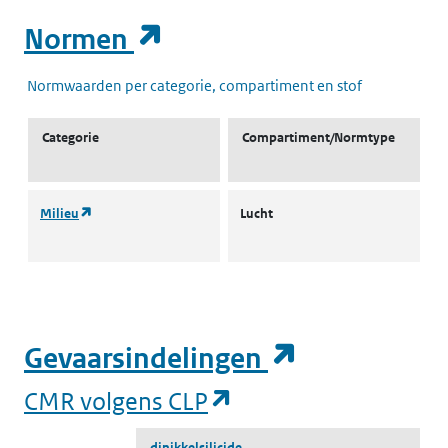
(opent in een nieuw t
Normen
Normwaarden per categorie, compartiment en stof
Categorie
Compartiment/Normtype
(opent in een nieuw tabblad)
Milieu
Lucht
L
s
(opent in e
Gevaarsindelingen
(opent in een nieuw
CMR volgens CLP
dinikkelsilicide