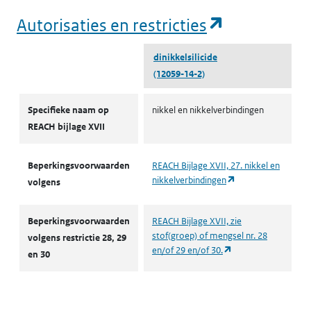
(opent in e
Autorisaties en restricties
dinikkelsilicide
(12059-14-2)
Autorisaties en restricties
Specifieke naam op
nikkel en nikkelverbindingen
REACH bijlage XVII
Beperkingsvoorwaarden
REACH Bijlage XVII, 27. nikkel en
(opent in een nieu
nikkelverbindingen
volgens
Beperkingsvoorwaarden
REACH Bijlage XVII, zie
stof(groep) of mengsel nr. 28
volgens restrictie 28, 29
(opent in een nieuw
en/of 29 en/of 30.
en 30