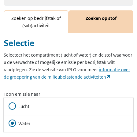
Zoeken op bedrijfstak of
Zoeken op stof
(sub)activiteit
Selectie
Selecteer het compartiment (lucht of water) en de stof waarvoor
u de verwachte of mogelijke emissie per bedrijfstak wilt
raadplegen. Zie de website van IPLO voor meer
informatie over
(opent in ee
de groepering van de milieubelastende activiteiten
Toon emissie naar
Lucht
Water