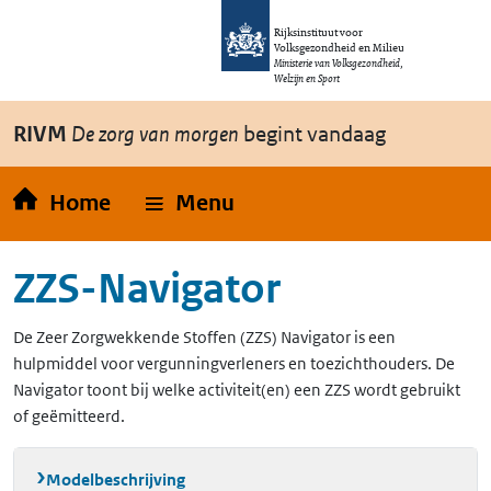
Overslaan en naar de inhoud gaan
Direct naar de hoofdnavigatie
Rijksinstituut voor
Volksgezondheid en Milieu
Ministerie van Volksgezondheid,
Welzijn en Sport
RIVM
De zorg van morgen
begint vandaag
Home
Menu
ZZS-Navigator
De Zeer Zorgwekkende Stoffen (ZZS) Navigator is een
hulpmiddel voor vergunningverleners en toezichthouders. De
Navigator toont bij welke activiteit(en) een ZZS wordt gebruikt
of geëmitteerd.
Modelbeschrijving