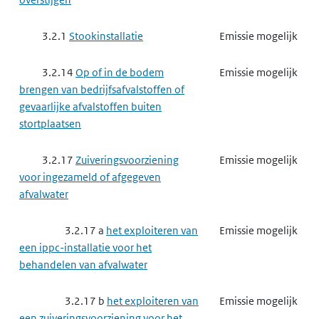
3.2.1
Stookinstallatie
Emissie mogelijk
3.2.14
Op of in de bodem
Emissie mogelijk
brengen van bedrijfsafvalstoffen of
gevaarlijke afvalstoffen buiten
stortplaatsen
3.2.17
Zuiveringsvoorziening
Emissie mogelijk
voor ingezameld of afgegeven
afvalwater
3.2.17 a
het exploiteren van
Emissie mogelijk
een ippc-installatie voor het
behandelen van afvalwater
3.2.17 b
het exploiteren van
Emissie mogelijk
een zuiveringsvoorziening voor het