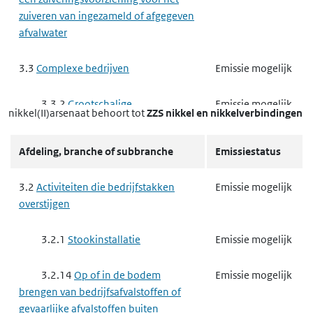
zuiveren van ingezameld of afgegeven
afvalwater
3.3
Complexe bedrijven
Emissie mogelijk
3.3.2
Grootschalige
Emissie mogelijk
nikkel(II)arsenaat
behoort tot
ZZS nikkel en nikkelverbindingen
Energieopwekking
Afdeling, branche of subbranche
Emissiestatus
3.3.3
Raffinaderij
Emissie mogelijk
3.2
Activiteiten die bedrijfstakken
Emissie mogelijk
Raffinaderij Proces 9
Emissie mogelijk
overstijgen
Afvalwaterbehandeling
3.2.1
Stookinstallatie
Emissie mogelijk
3.3.5
Vergassen of vloeibaar
Emissie mogelijk
maken van steenkool of andere
3.2.14
Op of in de bodem
Emissie mogelijk
brandstoffen
brengen van bedrijfsafvalstoffen of
gevaarlijke afvalstoffen buiten