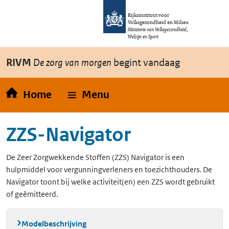
Overslaan en naar de inhoud gaan
Direct naar de hoofdnavigatie
Rijksinstituut voor
Volksgezondheid en Milieu
Ministerie van Volksgezondheid,
Welzijn en Sport
RIVM
De zorg van morgen
begint vandaag
Home
Menu
ZZS-Navigator
De Zeer Zorgwekkende Stoffen (ZZS) Navigator is een
hulpmiddel voor vergunningverleners en toezichthouders. De
Navigator toont bij welke activiteit(en) een ZZS wordt gebruikt
of geëmitteerd.
Modelbeschrijving