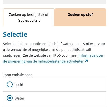
Zoeken op bedrijfstak of
Zoeken op stof
(sub)activiteit
Selectie
Selecteer het compartiment (lucht of water) en de stof waarvoor
u de verwachte of mogelijke emissie per bedrijfstak wilt
raadplegen. Zie de website van IPLO voor meer
informatie over
(opent in ee
de groepering van de milieubelastende activiteiten
Toon emissie naar
Lucht
Water