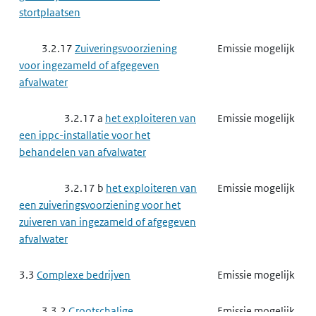
3.3.6
Basismetaal
Emissie mogelijk
stortplaatsen
3.3.6 a
het exploiteren van
Emissie mogelijk
3.2.17
Zuiveringsvoorziening
Emissie mogelijk
een ippc-installatie voor het roosten
voor ingezameld of afgegeven
of sinteren van ertsen
afvalwater
3.3.6 b
het exploiteren van
Emissie mogelijk
3.2.17 a
het exploiteren van
Emissie mogelijk
een ippc-installatie voor het maken
een ippc-installatie voor het
van ijzer of staal
behandelen van afvalwater
3.3.6 c
het exploiteren van
Emissie mogelijk
3.2.17 b
het exploiteren van
Emissie mogelijk
een andere milieubelastende
een zuiveringsvoorziening voor het
installatie voor het maken van ijzer of
zuiveren van ingezameld of afgegeven
staal
afvalwater
3.3.6 e
het exploiteren van
Emissie mogelijk
3.3
Complexe bedrijven
Emissie mogelijk
een ippc-installatie voor het smelten
of gieten van ferrometalen
3.3.2
Grootschalige
Emissie mogelijk