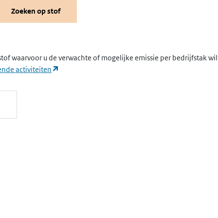
Zoeken op stof
stof waarvoor u de verwachte of mogelijke emissie per bedrijfstak wi
(opent in een nieuw tabblad)
nde activiteiten