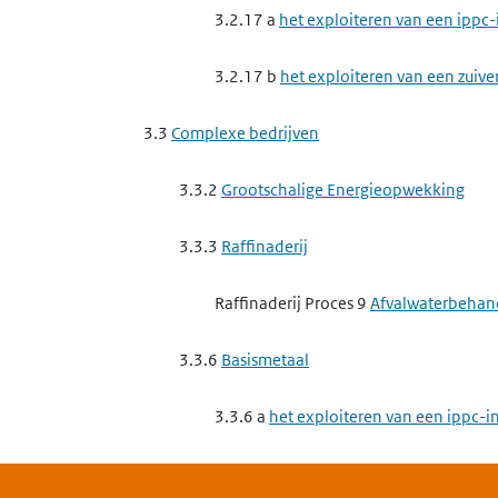
3.2.17 a
het exploiteren van een ippc-
3.2.17 b
het exploiteren van een zuive
3.3
Complexe bedrijven
3.3.2
Grootschalige Energieopwekking
3.3.3
Raffinaderij
Raffinaderij Proces 9
Afvalwaterbehan
3.3.6
Basismetaal
3.3.6 a
het exploiteren van een ippc-in
3.3.6 b
het exploiteren van een ippc-in