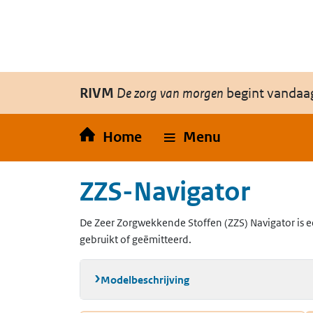
Overslaan en naar de inhoud gaan
Direct naar de hoofdnavigatie
RIVM
De zorg van morgen
begint vandaa
Home
Menu
ZZS-Navigator
De Zeer Zorgwekkende Stoffen (ZZS) Navigator is e
gebruikt of geëmitteerd.
Modelbeschrijving