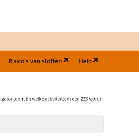
(opent in een nieuw tabb
(opent in een
Risico's van stoffen
Help
ator toont bij welke activiteit(en) een ZZS wordt