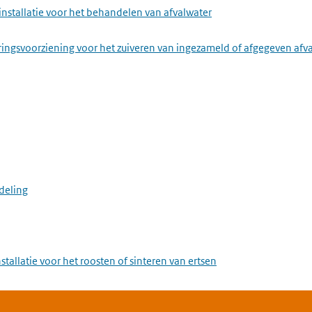
installatie voor het behandelen van afvalwater
ringsvoorziening voor het zuiveren van ingezameld of afgegeven afv
deling
stallatie voor het roosten of sinteren van ertsen
stallatie voor het maken van ijzer of staal