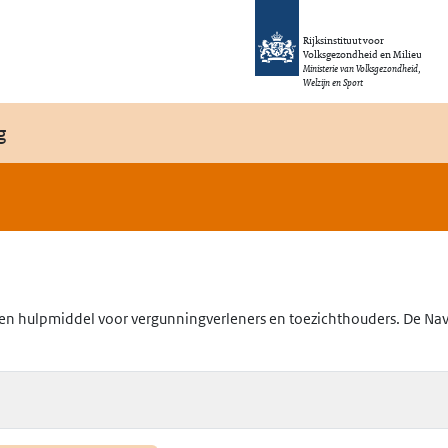
Rijksinstituut voor
Volksgezondheid en Milieu
Ministerie van Volksgezondheid,
Welzijn en Sport
g
en hulpmiddel voor vergunningverleners en toezichthouders. De Navig